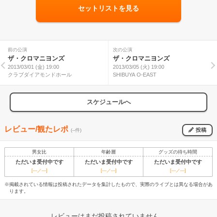
セットリストを見る
前の公演
次の公演
ザ・クロマニヨンズ
ザ・クロマニヨンズ
2013/03/01 (金) 19:00
2013/03/05 (火) 19:00
クラブダイアモンドホール
SHIBUYA O-EAST
スケジュールへ
レビュー/観たレポ
投稿
(--件)
男女比
年齢層
グッズの待ち時間
ただいま受付中です
ただいま受付中です
ただいま受付中です
[---／---]
[---／---]
[---／---]
※掲載されている情報は投稿されたデータを集計したもので、実際のライブとは異なる場合があ
ります。
レビューはまだ投稿されていません。