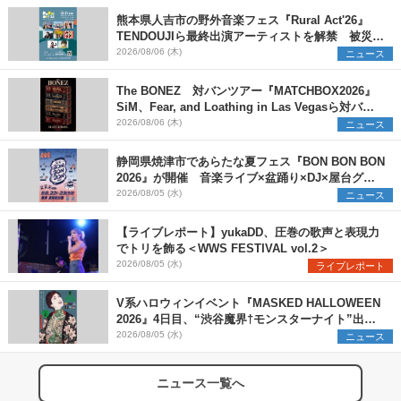
熊本県人吉市の野外音楽フェス『Rural Act'26』
TENDOUJIら最終出演アーティストを解禁 被災地
支援プロジェクトの始動も発表
2026/08/06 (木)
ニュース
The BONEZ 対バンツアー『MATCHBOX2026』
SiM、Fear, and Loathing in Las Vegasら対バン
アーティストを一斉解禁
2026/08/06 (木)
ニュース
静岡県焼津市であらたな夏フェス『BON BON BON
2026』が開催 音楽ライブ×盆踊り×DJ×屋台グル
メ×ランタンナイトで彩る2日間
2026/08/05 (水)
ニュース
【ライブレポート】yukaDD、圧巻の歌声と表現力
でトリを飾る＜WWS FESTIVAL vol.2＞
2026/08/05 (水)
ライブレポート
V系ハロウィンイベント『MASKED HALLOWEEN
2026』4日目、“渋谷魔界†モンスターナイト”出演6
組を発表
2026/08/05 (水)
ニュース
ニュース一覧へ