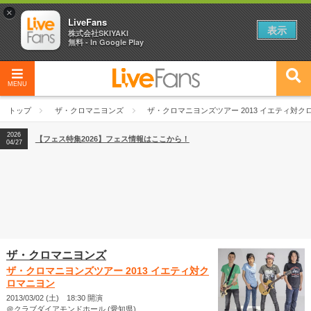
×
LiveFans
表示
株式会社SKIYAKI
無料 - In Google Play
MENU
2026
【フェス特集2026】フェス情報はここから！
04/27
トップ
ザ・クロマニヨンズ
ザ・クロマニヨンズツアー 2013 イエティ対ク
2026
【ライブ動員ランキング】2026年上半期編発表！
07/28
2026
【フェス特集2026】フェス情報はここから！
04/27
2026
【ライブ動員ランキング】2026年上半期編発表！
07/28
ザ・クロマニヨンズ
ザ・クロマニヨンズツアー 2013 イエティ対ク
ロマニヨン
2013/03/02 (土) 18:30 開演
＠クラブダイアモンドホール (愛知県)