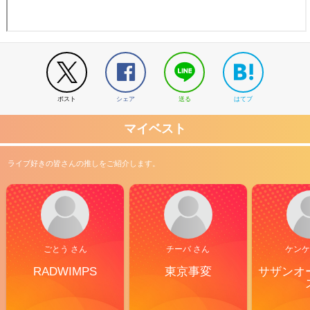
ポスト
シェア
送る
はてブ
マイベスト
ライブ好きの皆さんの推しをご紹介します。
ごとう さん
チーバ さん
ケンケ
RADWIMPS
東京事変
サザンオ