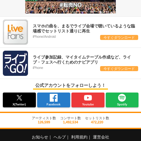
スマホの曲を、まるでライブ会場で聴いているような臨
場感でセットリスト通りに再生
iPhone/Android
今すぐダウンロード
ライブ参加記録、マイタイムテーブル作成など、ライ
ブ・フェスへ行くためのナビアプリ
iPhone
今すぐダウンロード
公式アカウントをフォローしよう！
X(Twitter)
Facebook
Youtube
Spotify
アーティスト数
コンサート数
セットリスト数
126,599
1,492,534
472,220
お知らせ
｜
ヘルプ
｜
利用規約
｜
運営会社