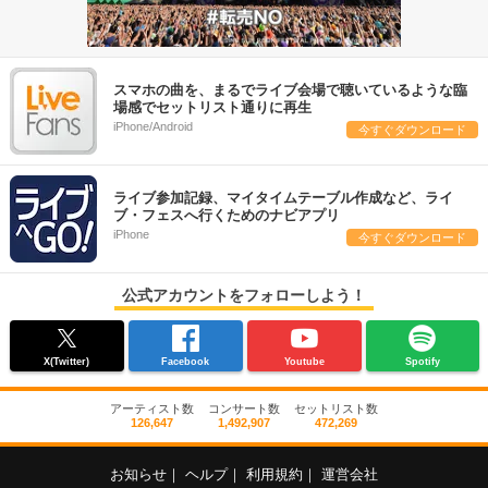
スマホの曲を、まるでライブ会場で聴いているような臨
場感でセットリスト通りに再生
iPhone/Android
今すぐダウンロード
ライブ参加記録、マイタイムテーブル作成など、ライ
ブ・フェスへ行くためのナビアプリ
iPhone
今すぐダウンロード
公式アカウントをフォローしよう！
X(Twitter)
Facebook
Youtube
Spotify
アーティスト数
コンサート数
セットリスト数
126,647
1,492,907
472,269
お知らせ
｜
ヘルプ
｜
利用規約
｜
運営会社