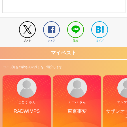
ポスト
シェア
送る
はてブ
マイベスト
ライブ好きの皆さんの推しをご紹介します。
ごとう さん
チーバ さん
ケンケ
RADWIMPS
東京事変
サザンオ