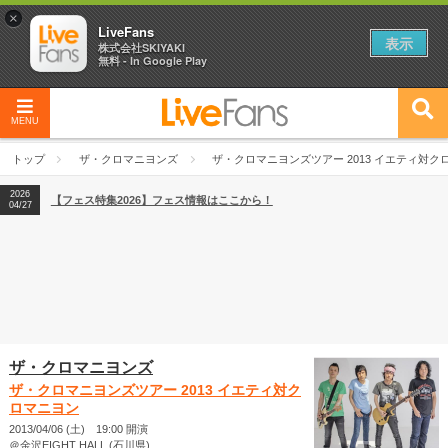
×
LiveFans
表示
株式会社SKIYAKI
無料 - In Google Play
MENU
2026
【フェス特集2026】フェス情報はここから！
04/27
トップ
ザ・クロマニヨンズ
ザ・クロマニヨンズツアー 2013 イエティ対ク
2026
【ライブ動員ランキング】2026年上半期編発表！
07/28
2026
【フェス特集2026】フェス情報はここから！
04/27
2026
【ライブ動員ランキング】2026年上半期編発表！
07/28
ザ・クロマニヨンズ
ザ・クロマニヨンズツアー 2013 イエティ対ク
ロマニヨン
2013/04/06 (土) 19:00 開演
＠金沢EIGHT HALL (石川県)