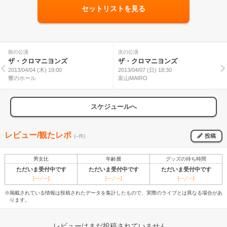
セットリストを見る
前の公演
次の公演
ザ・クロマニヨンズ
ザ・クロマニヨンズ
2013/04/04 (木) 19:00
2013/04/07 (日) 18:30
響のホール
富山MAIRO
スケジュールへ
レビュー/観たレポ
投稿
(--件)
男女比
年齢層
グッズの待ち時間
ただいま受付中です
ただいま受付中です
ただいま受付中です
[---／---]
[---／---]
[---／---]
※掲載されている情報は投稿されたデータを集計したもので、実際のライブとは異なる場合があ
ります。
レビューはまだ投稿されていません。