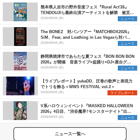
熊本県人吉市の野外音楽フェス『Rural Act'26』
TENDOUJIら最終出演アーティストを解禁 被災地
支援プロジェクトの始動も発表
2026/08/06 (木)
ニュース
The BONEZ 対バンツアー『MATCHBOX2026』
SiM、Fear, and Loathing in Las Vegasら対バン
アーティストを一斉解禁
2026/08/06 (木)
ニュース
静岡県焼津市であらたな夏フェス『BON BON BON
2026』が開催 音楽ライブ×盆踊り×DJ×屋台グル
メ×ランタンナイトで彩る2日間
2026/08/05 (水)
ニュース
【ライブレポート】yukaDD、圧巻の歌声と表現力
でトリを飾る＜WWS FESTIVAL vol.2＞
2026/08/05 (水)
ライブレポート
V系ハロウィンイベント『MASKED HALLOWEEN
2026』4日目、“渋谷魔界†モンスターナイト”出演6
組を発表
2026/08/05 (水)
ニュース
ニュース一覧へ