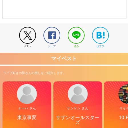
ポスト
シェア
送る
はてブ
マイベスト
ライブ好きの皆さんの推しをご紹介します。
チーバ さん
ケンケン さん
そそ
東京事変
サザンオールスター
10-
ズ