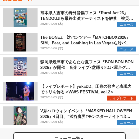
熊本県人吉市の野外音楽フェス『Rural Act'26』
TENDOUJIら最終出演アーティストを解禁 被災地
支援プロジェクトの始動も発表
2026/08/06 (木)
ニュース
The BONEZ 対バンツアー『MATCHBOX2026』
SiM、Fear, and Loathing in Las Vegasら対バン
アーティストを一斉解禁
2026/08/06 (木)
ニュース
静岡県焼津市であらたな夏フェス『BON BON BON
2026』が開催 音楽ライブ×盆踊り×DJ×屋台グル
メ×ランタンナイトで彩る2日間
2026/08/05 (水)
ニュース
【ライブレポート】yukaDD、圧巻の歌声と表現力
でトリを飾る＜WWS FESTIVAL vol.2＞
2026/08/05 (水)
ライブレポート
V系ハロウィンイベント『MASKED HALLOWEEN
2026』4日目、“渋谷魔界†モンスターナイト”出演6
組を発表
2026/08/05 (水)
ニュース
ニュース一覧へ