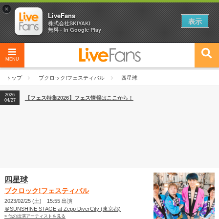
×
LiveFans
表示
株式会社SKIYAKI
無料 - In Google Play
MENU
2026
【フェス特集2026】フェス情報はここから！
04/27
トップ
ブクロック!フェスティバル
四星球
2026
【ライブ動員ランキング】2026年上半期編発表！
07/28
2026
【フェス特集2026】フェス情報はここから！
04/27
2026
【ライブ動員ランキング】2026年上半期編発表！
07/28
四星球
ブクロック!フェスティバル
2023/02/25 (土) 15:55 出演
＠SUNSHINE STAGE at Zepp DiverCity (東京都)
» 他の出演アーティストを見る