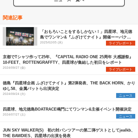
関連記事
「おもろいことをするしかない！」四星球、地元徳
島でワンマン&『ふざけてナイト』開催ーーバクホ
ン、accobin、金属バットらが集結した、笑い泣き
2025/02/05 (水)
ライブレポート
の2日間を振り返る
京都でTシャツ作って25年、『CAPITAL RADIO ONE 25周年 大感謝祭』
10-FEET、ROTTENGRAFFTY、四星球が集結した初日をレポート
2024/09/27 (金)
ライブレポート
徳島『四星球企画 ふざけてナイト』第2弾発表、THE BACK HORN、かり
ゆし58、金属バットら出演決定
2024/09/24 (火)
ニュース
四星球、地元徳島BOATRACE鳴門にてワンマン&主催イベント開催決定
2024/07/27 (土)
ニュース
JUN SKY WALKER(S) 初の対バンツアーの第二弾ゲストとしてjealkb、
THE BAWDIES、四星球の出演を発表