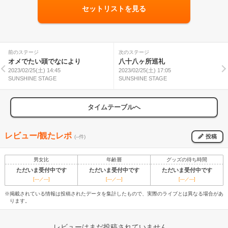
セットリストを見る
前のステージ
次のステージ
オメでたい頭でなにより
八十八ヶ所巡礼
2023/02/25(土) 14:45
2023/02/25(土) 17:05
SUNSHINE STAGE
SUNSHINE STAGE
タイムテーブルへ
レビュー/観たレポ
投稿
(--件)
男女比
年齢層
グッズの待ち時間
ただいま受付中です
ただいま受付中です
ただいま受付中です
[---／---]
[---／---]
[---／---]
※掲載されている情報は投稿されたデータを集計したもので、実際のライブとは異なる場合があ
ります。
レビューはまだ投稿されていません。