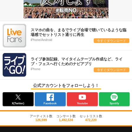
スマホの曲を、まるでライブ会場で聴いているような臨
場感でセットリスト通りに再生
iPhone/Android
今すぐダウンロード
ライブ参加記録、マイタイムテーブル作成など、ライ
ブ・フェスへ行くためのナビアプリ
iPhone
今すぐダウンロード
公式アカウントをフォローしよう！
X(Twitter)
Facebook
Youtube
Spotify
アーティスト数
コンサート数
セットリスト数
126,599
1,492,534
472,220