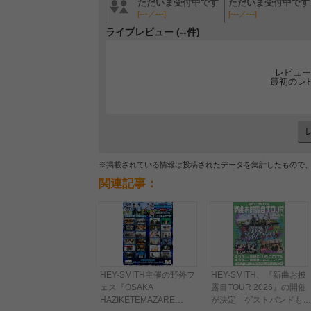
ただいま受付中です
ただいま受付中です
[---／---]
[---／---]
ライブレビュー (--件)
レビュー
最初のレ
※掲載されている情報は投稿されたデータを集計したもので
関連記事：
HEY-SMITH主催の野外フ
HEY-SMITH、『新曲お披
ェス『OSAKA
露目TOUR 2026』の開催
HAZIKETEMAZARE
が決定 ゲストバンドも発