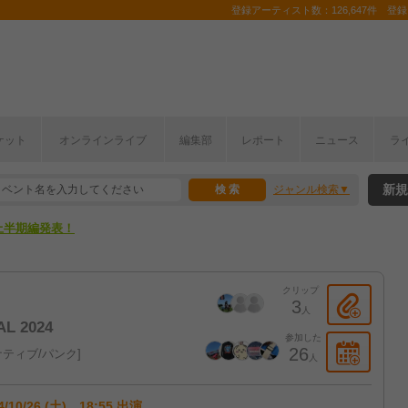
登録アーティスト数：126,647件 登録コ
ここから！
ケット
オンラインライブ
編集部
レポート
ニュース
ラ
上半期編発表！
新規
ジャンル検索
ここから！
上半期編発表！
クリップ
3
人
L 2024
参加した
26
ティブ/パンク
人
4/10/26 (土) 18:55 出演