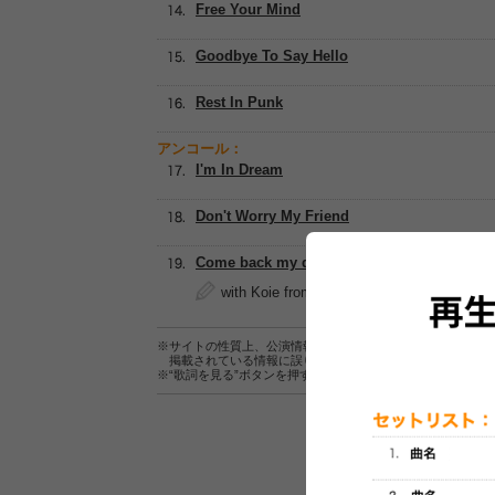
Free Your Mind
Goodbye To Say Hello
Rest In Punk
アンコール：
I'm In Dream
Don't Worry My Friend
Come back my dog
with Koie from Crossfaith, 橋本学 fro
※サイトの性質上、公演情報およびセットリスト情報の正確
掲載されている情報に誤りがある場合は、
こちら
よりご連
※“歌詞を見る”ボタンを押すと、株式会社ページワンが運営