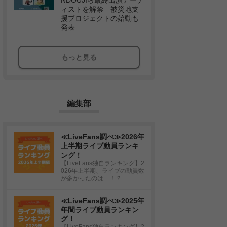
NDOUJIら最終出演アーテ
ィストを解禁 被災地支
援プロジェクトの始動も
発表
もっと見る
編集部
≪LiveFans調べ≫2026年
上半期ライブ動員ランキ
ング！
【LiveFans独自ランキング】2
026年上半期、ライブの動員数
が多かったのは…！？
≪LiveFans調べ≫2025年
年間ライブ動員ランキン
グ！
【LiveFans独自ランキング】2