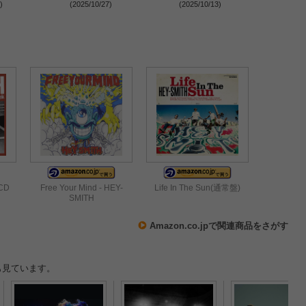
大津フェニックスでの
SHANK、MONGOL800、
＆ハジマザ前哨戦
)
(2025/10/27)
(2025/10/13)
(2025
2Days開催が決定
POTSHOTら5組の出演が
『HAZIMAZA EXTR
決定
SHOW』の開催を発
 CD
Free Your Mind - HEY-
Life In The Sun(通常盤)
SMITH
Amazon.co.jpで関連商品をさがす
も見ています。