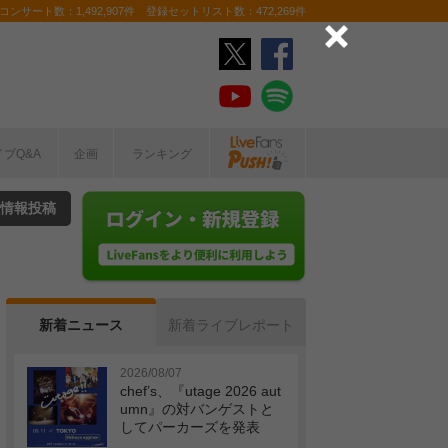
ンサート数：1,492,907件 登録セットリスト数：472,269件
イブQ&A
企画
ランキング
情報投稿
新着ニュース
新着ライブレポート
2026/08/07
chef’s、『utage 2026 aut
umn』の対バンゲストと
してパーカーズを発表