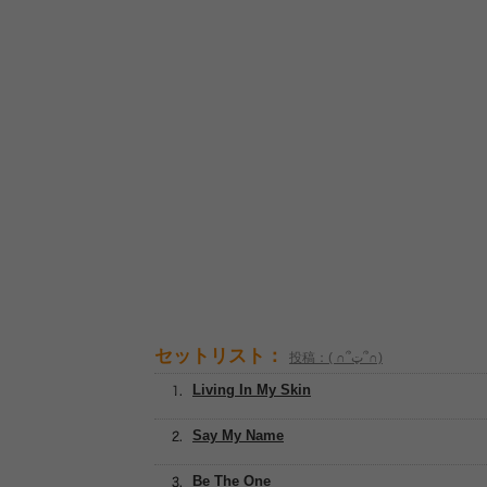
セットリスト：
投稿：( ∩՞ټ՞∩)
Living In My Skin
Say My Name
Be The One