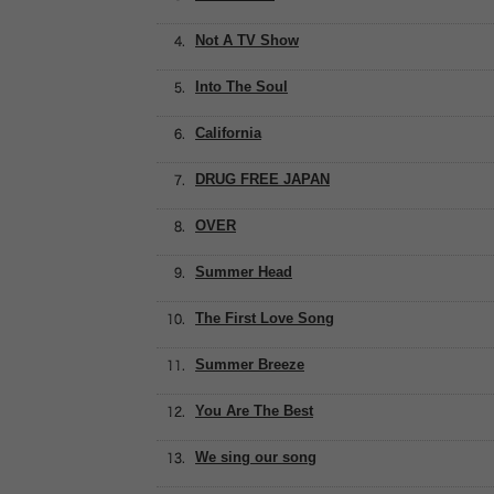
Not A TV Show
Into The Soul
California
DRUG FREE JAPAN
OVER
Summer Head
The First Love Song
Summer Breeze
You Are The Best
We sing our song