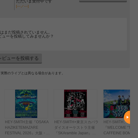
ただいま受付中です
[---／---]
はまだ投稿されていません。
ビューを投稿してみませんか？
レビューを投稿する
、実際のライブとは異なる場合があります。
HEY-SMITH主催『OSAKA
HEY-SMITH×東京スカパラ
HEY-SMITH、全国
HAZIKETEMAZARE
ダイスオーケストラ主催
『WELCOME “TWO”
FESTIVAL 2026』大阪・泉
『SKAramble Japan』
CAFFEINE BOMB 