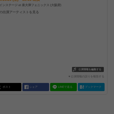
インステージ at 泉大津フェニックス (大阪府)
他の出演アーティストを見る
公演情報を編集する
▼公演情報の誤りを報告する
ポスト
シェア
LINEで送る
ブックマーク