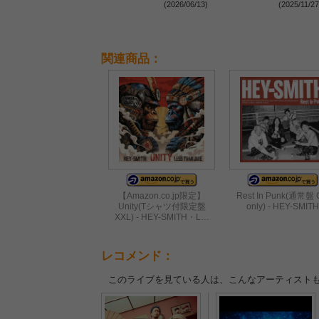
FESTIVAL 2026』出演日発
表に
(2026/06/13)
(2025/11/27
表
関連商品：
【Amazon.co.jp限定】
Rest In Punk(通常盤
Unity(Tシャツ付限定盤
only) - HEY-SMITH
XXL) - HEY-SMITH・L…
レコメンド：
このライブを見ている人は、こんなアーティスト