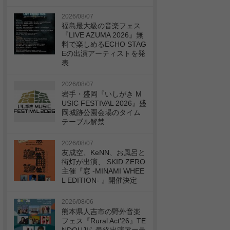
2026/08/07
福島最大級の音楽フェス
『LIVE AZUMA 2026』無
料で楽しめるECHO STAG
Eの出演アーティストを発
表
2026/08/07
岩手・盛岡『いしがき M
USIC FESTIVAL 2026』盛
岡城跡公園会場のタイム
テーブル解禁
2026/08/07
友成空、KeNN、お風呂と
街灯が出演、 SKID ZERO
主催『窓 -MINAMI WHEE
L EDITION- 』開催決定
2026/08/06
熊本県人吉市の野外音楽
フェス『Rural Act'26』TE