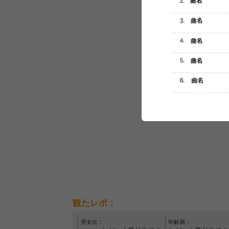
セットリスト
観たレポ：
男女比：
年齢層：