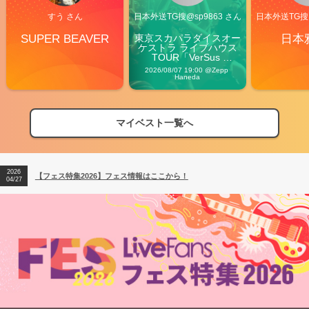
すう さん
日本外送TG搜@sp9863 さん
日本外送TG搜@
SUPER BEAVER
東京スカパラダイスオー
日本
ケストラ ライブハウス
TOUR「VerSus 
Carnival」
2026/08/07 19:00 @Zepp 
Haneda
マイベスト一覧へ
2026
【フェス特集2026】フェス情報はここから！
04/27
2026
【ライブ動員ランキング】2026年上半期編発表！
07/28
2026
【フェス特集2026】フェス情報はここから！
04/27
2026
【ライブ動員ランキング】2026年上半期編発表！
07/28