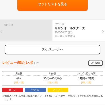
セットリストを見る
次の公演
前の公演
サザンオールスターズ
2000/08/20 (日)
茅ヶ崎公園野球場
スケジュールへ
レビュー/観たレポ
投稿
(--件)
男女比
年齢層
グッズの待ち時間
半々
30代～40代中心
1時間～2時間
[1票／1票]
[1票／1票]
[1票／1票]
激しい
泣ける
ノリノリ
※掲載されている情報は投稿されたデータを集計したもので、実際のライブとは異なる場合があ
ります。