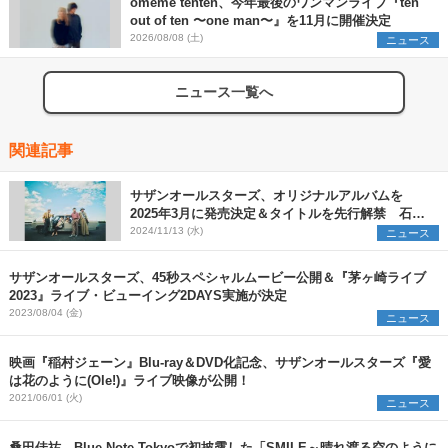
omeme tenten、今年最後のワンマンライブ『ten
out of ten 〜one man〜』を11月に開催決定
2026/08/08 (土)
ニュース
ニュース一覧へ
関連記事
サザンオールスターズ、オリジナルアルバムを
2025年3月に発売決定＆タイトルを先行解禁 石川
を皮切りにアリーナ＆ドームを巡る全国ツアーの開
2024/11/13 (水)
ニュース
催も発表に
サザンオールスターズ、45秒スペシャルムービー公開＆『茅ヶ崎ライブ
2023』ライブ・ビューイング2DAYS実施が決定
2023/08/04 (金)
ニュース
映画『稲村ジェーン』Blu-ray＆DVD化記念、サザンオールスターズ『愛
は花のように(Ole!)』ライブ映像が公開！
2021/06/01 (火)
ニュース
桑田佳祐、Blue Note Tokyoで初披露した「SMILE～晴れ渡る空のように