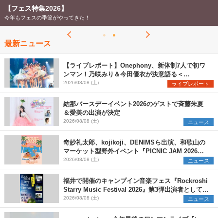
【フェス特集2026】
今年もフェスの季節がやってきた！
最新ニュース
【ライブレポート】Onephony、新体制7人で初ワ
ンマン！乃咲みり＆今田優衣が決意語る＜
Onephony新体制1st Oneman Live はじまりの夏
2026/08/08 (土)
ライブレポート
＞
結那バースデーイベント2026のゲストで斉藤朱夏
＆愛美の出演が決定
2026/08/08 (土)
ニュース
奇妙礼太郎、kojikoji、DENIMSら出演、和歌山の
マーケット型野外イベント『PICNIC JAM 2026』
早割チケット発売開始
2026/08/08 (土)
ニュース
福井で開催のキャンプイン音楽フェス『Rockroshi
Starry Music Festival 2026』第3弾出演者として
SCOOBIE DO、かりゆし58、Reiを発表
2026/08/08 (土)
ニュース