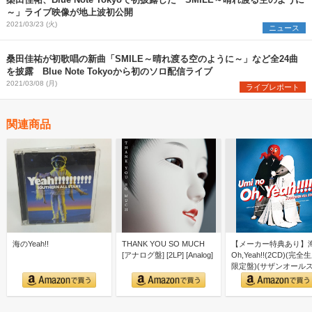
～」ライブ映像が地上波初公開
2021/03/23 (火)
ニュース
桑田佳祐が初歌唱の新曲「SMILE～晴れ渡る空のように～」など全24曲
を披露 Blue Note Tokyoから初のソロ配信ライブ
2021/03/08 (月)
ライブレポート
関連商品
海のYeah!!
THANK YOU SO MUCH
【メーカー特典あり】
[アナログ盤] [2LP] [Analog]
Oh,Yeah!!(2CD)(完全
限定盤)(サザンオール
ーズ 40…