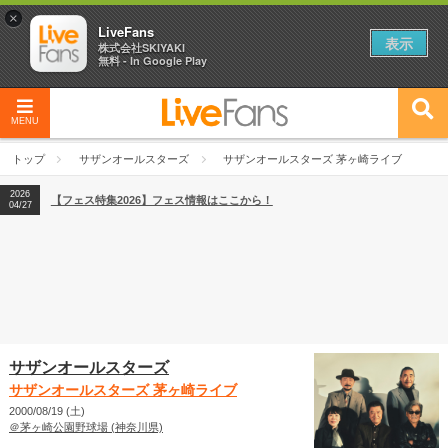
×
LiveFans
表示
株式会社SKIYAKI
無料 - In Google Play
MENU
2026
【フェス特集2026】フェス情報はここから！
04/27
トップ
サザンオールスターズ
サザンオールスターズ 茅ヶ崎ライブ
2026
【ライブ動員ランキング】2026年上半期編発表！
07/28
2026
【フェス特集2026】フェス情報はここから！
04/27
2026
【ライブ動員ランキング】2026年上半期編発表！
07/28
サザンオールスターズ
サザンオールスターズ 茅ヶ崎ライブ
2000/08/19 (土)
＠茅ヶ崎公園野球場 (神奈川県)