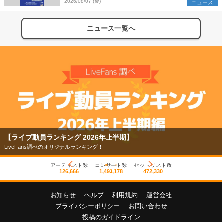
2026/08/07 (金)
ニュース
ニュース一覧へ
【ライブ動員ランキング 2026年上半期】
LiveFans調べのオリジナルランキング！
アーティスト数
コンサート数
セットリスト数
126,666
1,493,178
472,330
お知らせ
｜
ヘルプ
｜
利用規約
｜
運営会社
プライバシーポリシー
｜
お問い合わせ
投稿のガイドライン