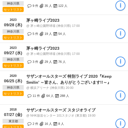
神奈川県
9 件
35
人
122
人
セットリスト
2023
茅ヶ崎ライブ2023
09/28 (木)
@ 茅ヶ崎公園野球場 (神奈川県) 17:00
神奈川県
5 件
19
人
54
人
セットリスト
2023
茅ヶ崎ライブ2023
09/27 (水)
@ 茅ヶ崎公園野球場 (神奈川県) 17:00
神奈川県
3 件
29
人
76
人
セットリスト
2020
サザンオールスターズ 特別ライブ 2020『Keep
06/25 (木)
Smilin' ～皆さん、ありがとうございます!!～』
神奈川県
@ 横浜アリーナ (神奈川県) 20:00
セットリスト
11 件
64
人
288
人
2018
サザンオールスターズ スタジオライブ
07/27 (金)
@ NHK放送センター 101スタジオ (東京都) 19:00
東京都
2 件
16
人
8
人
セットリスト