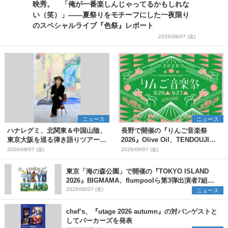
映秀。 「俺が一番楽しんじゃってるかもしれな
い（笑）」――夏祭りをモチーフにした一夜限り
のスペシャルライブ『色祭』レポート
2026/08/07 (金)
ニュース
ニュース
ハナレグミ、北関東＆中国山陰、
長野で開催の『りんご音楽祭
東京大阪を巡る弾き語りツアー10
2026』Olive Oil、TENDOUJIら
月より開催決定
第11弾出演アーティスト（16組）
2026/08/07 (金)
2026/08/07 (金)
を発表
東京「海の森公園」で開催の『TOKYO ISLAND
2026』BIGMAMA、flumpoolら第3弾出演者7組を
発表 ワークショップ・アート出展者を募集
2026/08/07 (金)
ニュース
chef’s、『utage 2026 autumn』の対バンゲストと
してパーカーズを発表