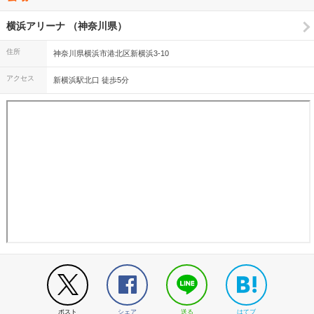
をあげてしまいました。そして過去に何度も”ツカミ3点盛”のトリを
切に感じました。個人的には、天井桟敷の怪人→愛と欲望の日々の部
飾ったことのある03『希望の轍』。Cメロでは自粛生活をねぎらう内
分、天井桟敷はピッチ少し早く良かった。あとはエロティカ→マンピ
横浜アリーナ （神奈川県）
容に。 MCを挟んでのここからが凄かった04『Big Star Blues～』、
ー→シンドバッドの流れ。ダンサーも良かったなぁ。あとみんなのう
05『フリフリ'65』！この2曲はセットリスト冒頭の”ツカミ3点盛”や畳
たのオーバーチュア、相変わらず泣けますね。なんでしょ、あれは。
住所
神奈川県横浜市港北区新横浜3-10
み掛けゾーンでお耳にかかることが多かったのですが、まさかここで
2時間22曲は配信ではこんなもんですよ。最近長いLIVEに慣れてしま
披露されるとは。 そして往年のファンが舞い上がったのではないで
い物足りないと感じましたが、演者の緊張感が普段とは段違いなので
アクセス
しょうか、06『朝方ムーンライト』と07『タバコ・ロード～』。
新横浜駅北口 徒歩5分
これくらいが良いところだと思います。 まだ当分観客は無理でしょ
2013年に復活してから聴きたかった『朝方ムーンライト』も聴けて
うね。東京ドームに1万人とかならやれるでしょうが、チケット大変
最高でした！ 08『海』、09『夕陽に別れを告げて～』（これもまた
なことになりますので、配信なら公平なので、これで行きましょう、
凄かった！）。10『シャ・ラ・ラ』のバラッドゾーンを終えMCでは
戻るまでは。次はソロをお願いします。
画面越しのファンに「飲みすぎだよ」とツッコミ。今回のアンバサダ
ーのさまぁ～ずの2人と床屋が一緒とのことから「ミムチャーン、オ
オタケチャーン、フィリピンイイトコヨー」で大爆笑。 んでもって
その後の1曲が凄かった、謎の「へそピ」ソングを挟んだと思ったら
まさかのアルバム『葡萄』から11『天井棧敷の怪人』。これをチョ
イスしましたかー！そして12『愛と欲望の日々』から、お久しぶり
です、定番曲の13『Bye Bye My Love』。大好きなこのナンバーは
思わず口ずさんでしまいました。 波音のSEから14『真夏の果実』
へ。横浜アリーナに集まった日本全国のファンの気持ちがオレンジ色
に灯ってとても綺麗でしたね。（本音をいうと、波音のSE、めっち
ゃドキドキしました…、まさか『TSUNAMI』の復活か!?なんて勝手
に思ってしまいました汗） 15『東京VICTORY』ではアリーナ中央に
聖火も灯して、スタッフの皆さんの気持ちを高ぶらせていました。ス
タッフの皆さんが力強く挙げた握りこぶしと背中、なんだか勝手に幸
せを感じました…、今までと同じようにまた仕事ができている幸せ
ポスト
シェア
送る
はてブ