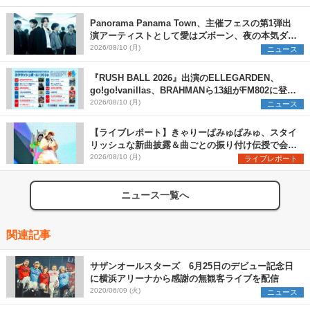
Panorama Panama Town、主催フェスの第1弾出
演アーティストとして愛はズボーン、夜の本気ダン
スらを発表 「plus∈you」のMVも公開に
2026/08/10 (月)
ニュース
『RUSH BALL 2026』出演のELLEGARDEN、
go!go!vanillas、BRAHMANら13組がFM802に登
場、他出演アーティストの“渾身の1曲”をセレクト
2026/08/10 (月)
ニュース
【ライブレポート】きゃりーぱみゅぱみゅ、スタイ
リッシュな新曲披露＆曲ごとの振り付け伝授で会場
を盛り上げまくる！＜LuckyFes’26＞
2026/08/10 (月)
ライブレポート
ニュース一覧へ
関連記事
サザンオールスターズ 6月25日のデビュー記念日
に横浜アリーナから感謝の無観客ライブを配信
2020/06/09 (火)
ニュース