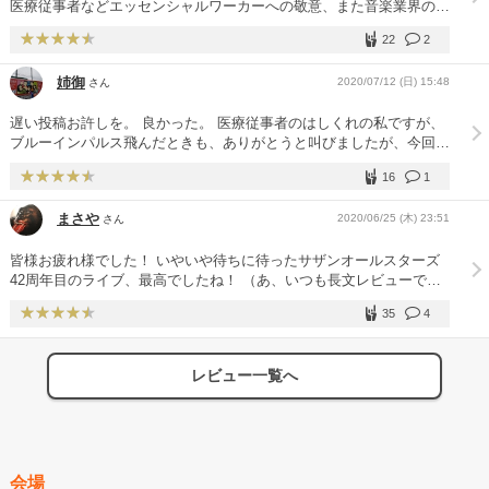
医療従事者などエッセンシャルワーカーへの敬意、また音楽業界の辛
い状況を少しでも緩和しようとするのが趣旨のようですね。有料にす
22
2
ることにより、お金が廻りますから、新しい生活様式でのLIVEとい
うこと、ですね。 そうするとサザンの屋号なんでしょうね。今年は
姉御
2020/07/12 (日) 15:48
さん
ソロワークと考えていましたが、インパクトはサザンだというのはこ
こ数年でも実感しましたので、やはりサザンなんでしょうね。 しか
遅い投稿お許しを。 良かった。 医療従事者のはしくれの私ですが、
し、2018/19でいろんなLIVEやりました。曲は膨大ですからやりよう
ブルーインパルス飛んだときも、ありがとうと叫びましたが、今回も
はいくらでもあるでしょうが、何と言っても配信です。選曲は「無
叫びました。 配信…と聞いて固まった私。 ちっこい画面で見るの
難」で行くだろうと予想してました。無難の定義は何なんだ、と言う
16
1
か…老眼の私はきついなとも思いましたが長男がテレビで見れるよう
と、古い曲を多く入れる、です。ラララのおじさんLIVEあたりが参
にしてくれてもうもう感謝感謝。 フリフリ、タバコロードもうもう
考になるのかな、と。 確かに選曲は無難でした。2000年以降の楽曲
まさや
2020/06/25 (木) 23:51
さん
ありがとうでした。 でも今度はアリーーーナいくぜー
は4曲で、あとはシニア世代に受ける内容でした。アタマの3曲が今
回のLIVEの象徴でしたよね。演奏回数の多い「無難」な選曲です。
皆様お疲れ様でした！ いやいや待ちに待ったサザンオールスターズ
無難ながら、非常に作り込まれた、焼き直された、素晴らしき無難で
42周年目のライブ、最高でしたね！ （あ、いつも長文レビューでお
したね。演奏方法やアレンジ、歌詞まで。桑田さん細かいなぁ、と。
目を汚している者です。最後までお読み頂いている方、いいねやコメ
まぁ、単純にYOUが流れてきた瞬間、泣いちゃいましたがね、単純
35
4
ント下さる方、本当にありがとうございます！周りにディープな話で
に。 しかし桑田さん、無観客でやりづらいはずなのに、ちゃんと
きる相手がいないのでここについ…汗） 皆さん、公演前の影ナレで
LIVEでしたよね。例えばカラオケで20曲歌って、テンションどう上
もありましたが、うちわを頭の上に乗せてましたか？（笑）食事をし
げるかと考えたとき、大変ですって、やはり反応がないと。でも、
レビュー一覧へ
ながら楽しめましたか？（笑）お酒を飲みながらノリノリになれまし
LIVEでしたよね、横浜アリーナの。この器選んで、やりづらいはず
たか？（笑）（トイレ行きたくなるの難点ですね（笑）） 私のレビ
なのに、やはりプロですよねぇ。経験値が違うと思いました。 で
ューはついセットリストに思い入れをしてしまう傾向がありまして、
も、桑田さんがやりづらかろうと、多分観ている桑田さんファンには
今回もいやー最高でした！ 01『YOU』、真夏の大感謝祭を彷彿させ
あまり関係なかったと思います。私は夫婦で相当盛り上がりました。
る爽やかなスタート。02『ミス・ブランニュー・デイ～』は新潟で
この環境下で、新作LIVEが観れる聴ける喜びは、相当のものだと思
観た葡萄ツアーを彷彿。会場にもライティングが灯されて思わず歓声
いますよ、ファンは。ここでも、桑田さんのファンで良かったなと痛
会場