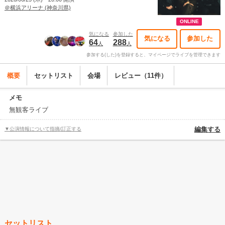
＠横浜アリーナ (神奈川県)
ONLINE
気になる
参加した
気になる
参加した
64
288
人
人
参加する(した)を登録すると、マイページでライブを管理できます
概要
セットリスト
会場
レビュー（11件）
メモ
無観客ライブ
▼公演情報について指摘/訂正する
編集する
セットリスト