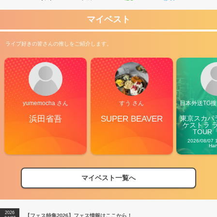
を…。 さあさあここから畳み掛けていきますよ、私の大好きな
16『匂艶THE NIGHT CLUB』、17『エロティカ・セブン』、そして
マイベスト
そしての18『マンピーのG★SPOT』！あのさ（笑）、ここ最近マン
ヅラいろいろ乗せすぎです（笑）今回は疫病退散を願ってアマビエが
乗ってましたね（笑）この曲はきっと疫病を退散させる力があります
ライブ好きの皆さんの推しをご紹介します。
よ！（笑） そしてそして、クライマックスは19『勝手にシンドバッ
ド』！平成最後（の紅白）を見事に飾っただけではなく、新しい令和
の時代が迎えた未曾有の日本を元気づけてくれました！ほんと、いつ
になればコロナ終息するのでしょうか…。 昔よく桑田さんがライブ
のMCで発していた「ウイッス！」を連発してアンコールがスター
ト。 UC01『太陽は罪な奴』、この曲が似合う爽やかで楽しい夏は今
年は我慢かな…。UC02『ロックンロール・スーパーマン～』のギタ
yumemocha さん
すう さん
日本外送TG搜@
ーツインソロはちゃんとマコっちゃんとディスタンスをとってプレ
イ。そしてMCを挟んでオーラスを飾ったのはUC03『みんなのう
浜田省吾
SUPER BEAVER
東京スカパ
ケストラ 
た』。バラードでオーラスを飾りがちなサザンも、今回はこの楽曲で
TOUR「V
元気よくしめてくれました。しかもミニミニ放水付きでね（笑）。
Carn
2026/08/07 
いやいや今回のセットリスト、”ベスト盤”感あり、”定番”感あり、そ
Ha
して長年連れ添ってくれたファンへの”感謝”感ありの最高なセットリ
ストでしたね。 あくまでも私の所感ですが、ここ最近のツアー、セ
ットリスト多すぎなんですよ（笑）あのご年齢のアーティスト、36
マイベスト一覧へ
曲も日本全国でやらないですよ（笑）それくらい「日本全国のファン
2026
【フェス特集2026】フェス情報はここから！
04/27
に会えるのが今回が最後なのでは」なんて気持ちを込めてくださって
いたのでしょう。サザンよりも若いアーティストだって、今回くらい
2026
【ライブ動員ランキング】2026年上半期編発表！
07/28
の22～23曲がオーソドックスですよ（笑） 最後に。今回勘違いして
2026
はいけないのは、我々ファンが楽しかったかどうかではないんですよ
【フェス特集2026】フェス情報はここから！