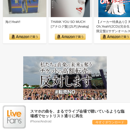
海のYeah!!
THANK YOU SO MUCH
【メーカー特典あり】
[アナログ盤] [2LP] [Analog]
Oh,Yeah!!(2CD)(完全
限定盤)(サザンオール
ーズ 40…
スマホの曲を、まるでライブ会場で聴いているような臨
場感でセットリスト通りに再生
iPhone/Android
今すぐダウンロード