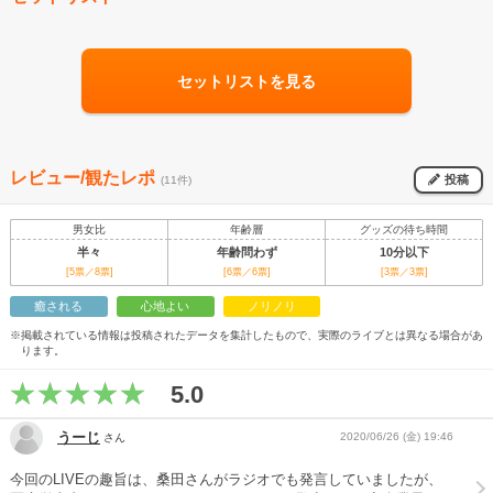
セットリストを見る
レビュー/観たレポ
投稿
(11件)
男女比
年齢層
グッズの待ち時間
半々
年齢問わず
10分以下
[5票／8票]
[6票／6票]
[3票／3票]
癒される
心地よい
ノリノリ
※掲載されている情報は投稿されたデータを集計したもので、実際のライブとは異なる場合があ
ります。
5.0
うーじ
2020/06/26 (金) 19:46
さん
今回のLIVEの趣旨は、桑田さんがラジオでも発言していましたが、