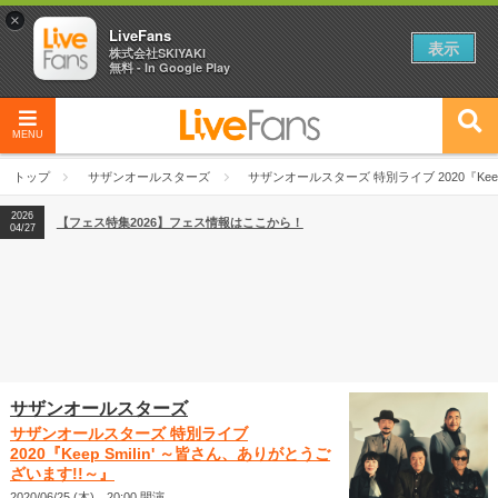
×
LiveFans
表示
株式会社SKIYAKI
無料 - In Google Play
MENU
2026
【フェス特集2026】フェス情報はここから！
04/27
トップ
サザンオールスターズ
サザンオールスターズ 特別ライブ 2020『Keep
2026
【ライブ動員ランキング】2026年上半期編発表！
07/28
2026
【フェス特集2026】フェス情報はここから！
04/27
2026
【ライブ動員ランキング】2026年上半期編発表！
07/28
サザンオールスターズ
サザンオールスターズ 特別ライブ
2020『Keep Smilin' ～皆さん、ありがとうご
ざいます!!～』
2020/06/25 (木) 20:00 開演