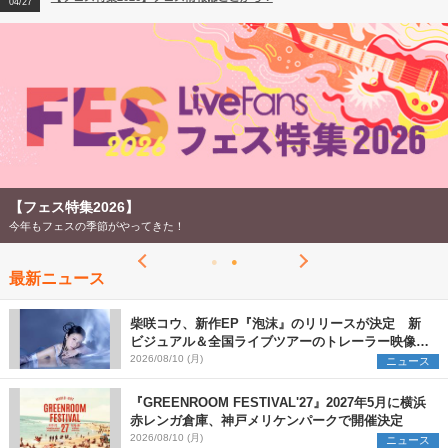
04/27
ね。コンセプトも「日頃サザンを支えてくださっているスタッフや関
2026
係者への御礼や感謝」なんですよね。今回のライブでどれだけエンタ
【ライブ動員ランキング】2026年上半期編発表！
07/28
ーテインメント業界を支える人たちの力となったか、どれだけ他のア
ーティスト（特に後輩アーティスト）の勇気となったか、そして収益
金がどれだけ今の医療スタッフの元に届くかなんですよね。確かに会
場全体が映ったときは寂しさもありました。桑田さんも最後は「やっ
ぱりみんながいないと寂しいです」と仰って下さりました。でもこれ
をきっかけに、エンターテインメント業界が今後NEW NORMALの中
でも私たちに幸せを届け続けてくれることを本当に願うばかりです。
そして、誰もが予想もしていなかったエンターテインメント業界の危
機を左右する大役を担ってくれたサザンオールスターズには本当に感
【フェス特集2026】
謝です。 いつかまた生の音楽が楽しめる日を願って、それまでアー
今年もフェスの季節がやってきた！
ティストの皆さん、ファンの皆さん、そして業界関係者の皆さんがど
うかご無事で健康で、“Keep Smilin'”でいらっしゃることを心よりお
祈り申し上げます。 --------------- ちなみに今回のベット楽曲は『チャ
最新ニュース
コの海岸物語』と『いなせなロコモーション』。外れたけど『朝方ム
ーンライト』が来たのは最高でした！（笑）
柴咲コウ、新作EP『泡沫』のリリースが決定 新
ビジュアル＆全国ライブツアーのトレーラー映像が
一部解禁【コメントあり】
2026/08/10 (月)
ニュース
『GREENROOM FESTIVAL'27』2027年5月に横浜
赤レンガ倉庫、神戸メリケンパークで開催決定
2026/08/10 (月)
ニュース