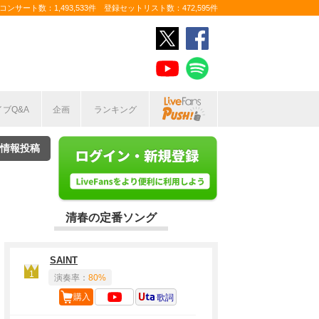
ンサート数：1,493,533件 登録セットリスト数：472,595件
イブQ&A
企画
ランキング
情報投稿
清春の定番ソング
SAINT
1
演奏率：
80%
購入
歌詞