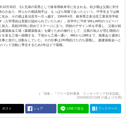
68年10月30日、3人兄弟の長男として岐阜県岐阜市に生まれる。幼少期は父親に対す
怖心があり、何らかの相談相手は、もっぱら母親であったという。中学生までは岐
に住み、その後は多治見市へ引っ越す。1984年4月、岐阜県立多治見工業高等学校
学（入学理由は長髪が認められていたため）。在学中にTHE WILLARDのコピーバ
に加入。高校2年時に初めてステージに立つ。同校のデザイン科を卒業し、父親が経
る建築板金工場（森建築板金）を継ぐための修行として、父親の知人が営む階段の
りを造る工場へ就職する。下宿から工場へ通い、8時から18時まで、残業あり週休1
仕事と並行し活動をしていた。その仕事は2年間続けたのち退職し、森建築板金へと
がバンド活動に専念するため1年ほどで退職。
(「清春」『フリー百科事典 ウィキペディア日本語版』
2025/06/23 01時 の版より引用)
ポスト
シェア
LINEで送る
ブックマーク