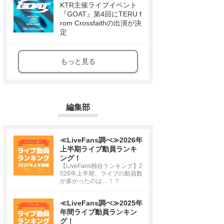
KTR主催ライブイベント
『GOAT』第4回にTERU f
rom Crossfaithの出演が決
定
もっと見る
編集部
≪LiveFans調べ≫2026年
上半期ライブ動員ランキ
ング！
【LiveFans独自ランキング】2
026年上半期、ライブの動員数
が多かったのは…！？
≪LiveFans調べ≫2025年
年間ライブ動員ランキン
グ！