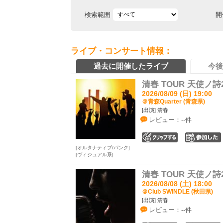
検索範囲
開
ライブ・コンサート情報：
過去に開催したライブ
今後
清春 TOUR 天使ノ
2026/08/09 (日) 19:00
＠青森Quarter (青森県)
[出演] 清春
レビュー：--件
0
オルタナティブ/パンク
ヴィジュアル系
清春 TOUR 天使ノ
2026/08/08 (土) 18:00
＠Club SWINDLE (秋田県)
[出演] 清春
レビュー：--件