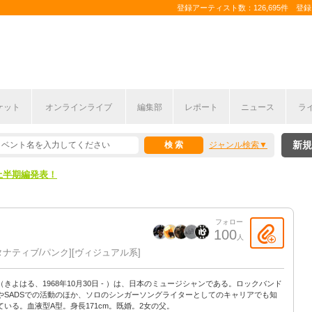
登録アーティスト数：126,695件 登録コ
ここから！
ケット
オンラインライブ
編集部
レポート
ニュース
ラ
上半期編発表！
新規
ジャンル検索
ここから！
上半期編発表！
フォロー
100
人
タナティブ/パンク
ヴィジュアル系
（きよはる、1968年10月30日 - ）は、日本のミュージシャンである。ロックバンド
やSADSでの活動のほか、ソロのシンガーソングライターとしてのキャリアでも知
ている。血液型A型。身長171cm。既婚。2女の父。