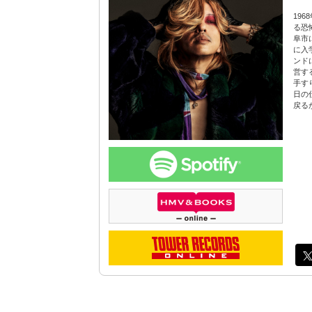
19
る恐
阜市
に入
ンド
営す
手す
日の
戻る