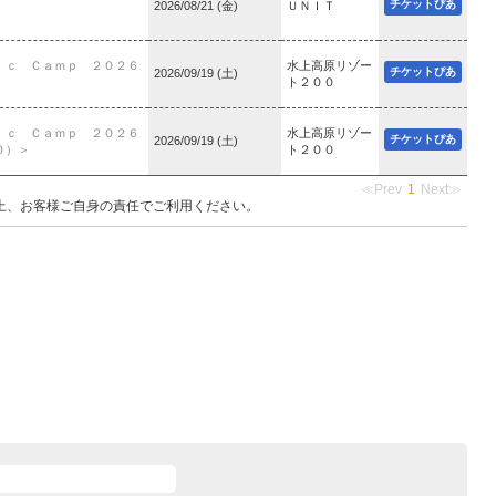
チケットぴあ
2026/08/21 (金)
ＵＮＩＴ
ｉｃ Ｃａｍｐ ２０２６
水上高原リゾー
チケットぴあ
2026/09/19 (土)
ト２００
ｉｃ Ｃａｍｐ ２０２６
水上高原リゾー
チケットぴあ
2026/09/19 (土)
０）＞
ト２００
≪Prev
1
Next≫
上、お客様ご自身の責任でご利用ください。