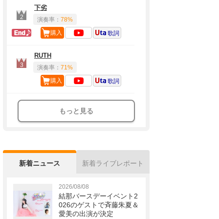
下劣
2
演奏率：
78%
ラスト定番
購入
歌詞
RUTH
3
演奏率：
71%
購入
歌詞
もっと見る
新着ニュース
新着ライブレポート
2026/08/08
結那バースデーイベント2
026のゲストで斉藤朱夏＆
愛美の出演が決定