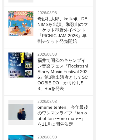
2026/08/08
奇妙礼太郎、kojikoji、DE
NIMSら出演、和歌山のマ
ーケット型野外イベント
『PICNIC JAM 2026』早
割チケット発売開始
2026/08/08
福井で開催のキャンプイ
ン音楽フェス『Rockroshi
Starry Music Festival 202
6』第3弾出演者としてSC
OOBIE DO、かりゆし5
8、Reiを発表
2026/08/08
omeme tenten、今年最後
のワンマンライブ『ten o
ut of ten 〜one man〜』
を11月に開催決定
2026/08/08