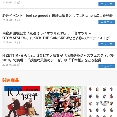
2020/06/29 (月)
ニュース
野外イベント『feel so goood』最終出演者として→Pia-no-jaC←を発表
2019/07/11 (木)
ニュース
南座新開場記念『京都ミライマツリ2019』、「音マツリ –
OTOMATSURI–」にKICK THE CAN CREWなど多数のアーティストが出
演
2019/04/11 (木)
ニュース
H ZETT M×まらしぃ、2台ピアノ演奏が『境港妖怪ジャズフェスティバル
2018』で実現 「残酷な天使のテーゼ」や「千本桜」などを披露
2018/07/23 (月)
ニュース
関連商品