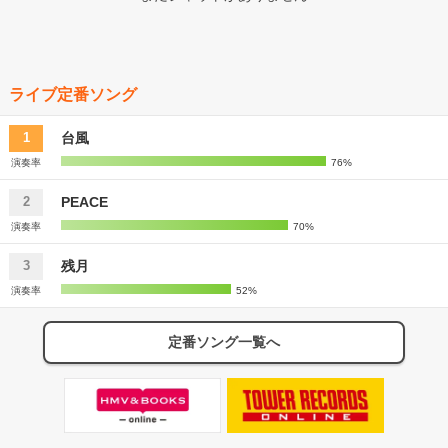
ライブ定番ソング
台風
1
演奏率
76%
PEACE
2
演奏率
70%
残月
3
演奏率
52%
定番ソング一覧へ