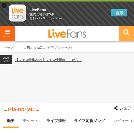
×
LiveFans
表示
株式会社SKIYAKI
無料 - In Google Play
MENU
2026
【フェス特集2026】フェス情報はここから！
04/27
トップ
→Pia-no-jaC← (ピアノジャック)
2026
【ライブ動員ランキング】2026年上半期編発表！
07/28
2026
【フェス特集2026】フェス情報はここから！
04/27
2026
【ライブ動員ランキング】2026年上半期編発表！
07/28
シェア
→Pia-no-jaC←
概要
チケット
ライブ情報
ライブ定番ソング
レビュー（-