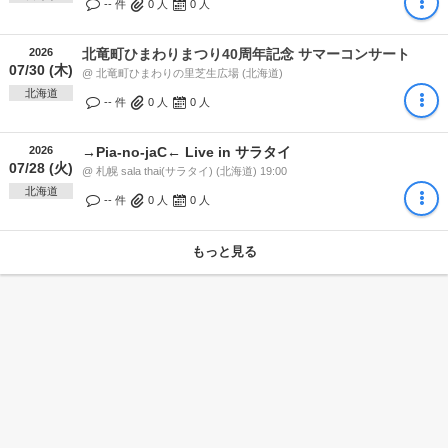
-- 件
0
人
0
人
2026
北竜町ひまわりまつり40周年記念 サマーコンサート
07/30 (木)
@ 北竜町ひまわりの里芝生広場 (北海道)
北海道
-- 件
0
人
0
人
2026
→Pia-no-jaC← Live in サラタイ
07/28 (火)
@ 札幌 sala thai(サラタイ) (北海道) 19:00
北海道
-- 件
0
人
0
人
もっと見る