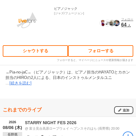
ピアノジャック
ジャズ/フュージョン
フォロー
64
人
シャウトする
フォローする
フォローすると、マイページにニュースや更新情報が届きます
→Pia-no-jaC←（ピアノジャック）は、ピアノ担当のHAYATOとカホン
担当のHIROの2人による、日本のインストゥルメンタルユニ
…
[続きを読む]
これまでのライブ
追加
2026
STARRY NIGHT FES 2026
08/06 (木)
@ 富士見台高原ロープウェイ ヘブンスそのはら (長野県) 20:00
長野県