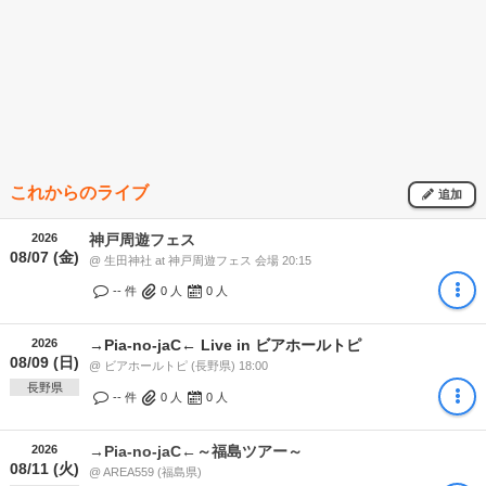
これからのライブ
追加
2026
神戸周遊フェス
08/07 (金)
@ 生田神社 at 神戸周遊フェス 会場 20:15
-- 件
0
人
0
人
2026
→Pia-no-jaC← Live in ビアホールトピ
08/09 (日)
@ ビアホールトピ (長野県) 18:00
長野県
-- 件
0
人
0
人
2026
→Pia-no-jaC←～福島ツアー～
08/11 (火)
@ AREA559 (福島県)