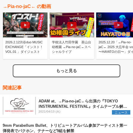
→Pia-no-jaC← の動画
2026.2.12渋谷duo MUSIC
学校法人竹田学園 茶山台
2025.12.20「→Pia-no-
EXCHANGE「インスト！
幼稚園 →Pia-no-jaC←スペ
jaC← 2025 大忘年会 vol
VOL.01 」ダイジェスト
シャルライブ
〜HAYATOの日〜」ダ
ェスト映像
もっと見る
関連記事
ADAM at、→Pia-no-jaC←ら出演の『TOKYO
INSTRUMENTAL FESTIVAL』タイムテーブル解
禁！
2021/04/13 (火)
ニュース
9mm Parabellum Bullet、トリビュートアルバム参加アーティスト第一
弾発表でバクホン、テナーなど9組を解禁