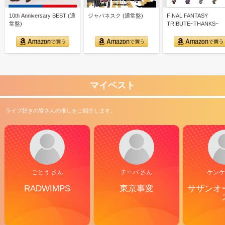
10th Anniversary BEST (通
ジャパネスク (通常盤)
FINAL FANTASY
常盤)
TRIBUTE~THANKS~
マイベスト
ライブ好きの皆さんの推しをご紹介します。
ごとう さん
チーバ さん
ケンケ
RADWIMPS
東京事変
サザンオ