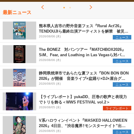
最新ニュース
熊本県人吉市の野外音楽フェス『Rural Act'26』
TENDOUJIら最終出演アーティストを解禁 被災地
支援プロジェクトの始動も発表
2026/08/06 (木)
ニュース
The BONEZ 対バンツアー『MATCHBOX2026』
SiM、Fear, and Loathing in Las Vegasら対バン
アーティストを一斉解禁
2026/08/06 (木)
ニュース
静岡県焼津市であらたな夏フェス『BON BON BON
2026』が開催 音楽ライブ×盆踊り×DJ×屋台グル
メ×ランタンナイトで彩る2日間
2026/08/05 (水)
ニュース
【ライブレポート】yukaDD、圧巻の歌声と表現力
でトリを飾る＜WWS FESTIVAL vol.2＞
2026/08/05 (水)
ライブレポート
V系ハロウィンイベント『MASKED HALLOWEEN
2026』4日目、“渋谷魔界†モンスターナイト”出演6
組を発表
2026/08/05 (水)
ニュース