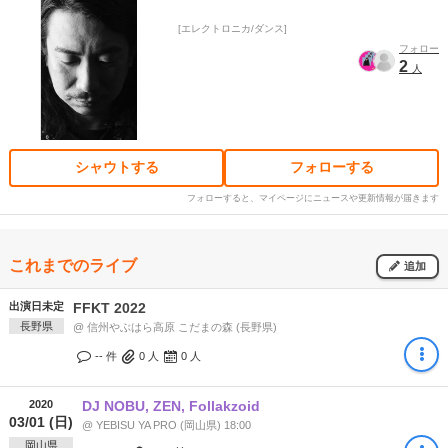
エレクトロニカ/ダンス
フォロー
2
人
シャウトする
フォローする
フォローすると、マイページにニュースや更新情報が届きます
これまでのライブ
追加
出演日未定
FFKT 2022
長野県
@ 信州やぶはら高原 こだまの森 (長野県)
-- 件
0
人
0
人
2020
DJ NOBU, ZEN, Follakzoid
03/01 (日)
@ YEBISU YA PRO (岡山県) 18:00
岡山県