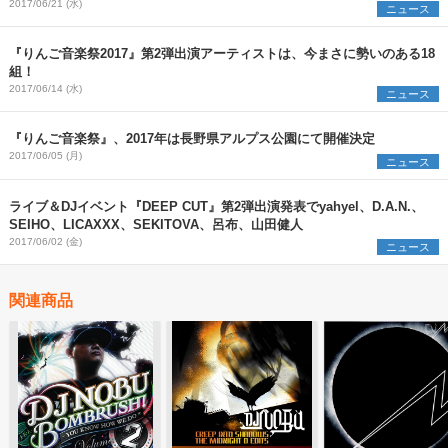
2017/06/21 (水)
ニュース
『りんご音楽祭2017』第2弾出演アーティストは、今まさに勢いのある18
組！
2017/06/14 (水)
ニュース
『りんご音楽祭』、2017年は長野県アルプス公園にて開催決定
2017/06/05 (月)
ニュース
ライブ＆DJイベント『DEEP CUT』第2弾出演発表でyahyel、D.A.N.、
SEIHO、LICAXXX、SEKITOVA、呂布、山田健人
2017/06/02 (金)
ニュース
関連商品