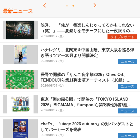
最新ニュース
映秀。 「俺が一番楽しんじゃってるかもしれない
（笑）」――夏祭りをモチーフにした一夜限りのス
ペシャルライブ『色祭』レポート
2026/08/07 (金)
ライブレポート
ハナレグミ、北関東＆中国山陰、東京大阪を巡る弾
き語りツアー10月より開催決定
2026/08/07 (金)
ニュース
長野で開催の『りんご音楽祭2026』Olive Oil、
TENDOUJIら第11弾出演アーティスト（16組）を
発表
2026/08/07 (金)
ニュース
東京「海の森公園」で開催の『TOKYO ISLAND
2026』BIGMAMA、flumpoolら第3弾出演者7組を
発表 ワークショップ・アート出展者を募集
2026/08/07 (金)
ニュース
chef’s、『utage 2026 autumn』の対バンゲストと
してパーカーズを発表
2026/08/07 (金)
ニュース