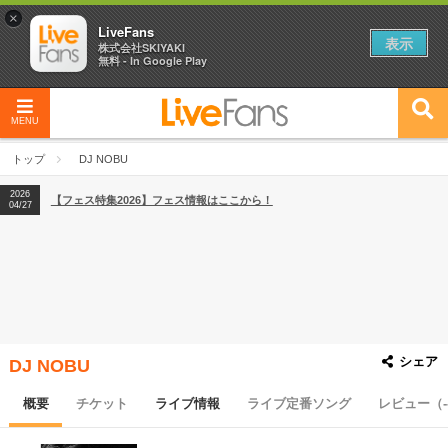
×
LiveFans
表示
株式会社SKIYAKI
無料 - In Google Play
MENU
2026
【フェス特集2026】フェス情報はここから！
04/27
トップ
DJ NOBU
2026
【ライブ動員ランキング】2026年上半期編発表！
07/28
2026
【フェス特集2026】フェス情報はここから！
04/27
2026
【ライブ動員ランキング】2026年上半期編発表！
07/28
シェア
DJ NOBU
概要
チケット
ライブ情報
ライブ定番ソング
レビュー（-