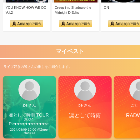
YOU KNOW HOW WE DO
Creep into Shadows-the
ON
Vol.2
Midnight D Edits
マイベスト
ライブ好きの皆さんの推しをご紹介します。
pe さん
pe さん
ごと
凛として時雨 TOUR 
凛として時雨
RAD
2024 
Pierrrrrrrrrrrrrrrrrrrre 
Vibes
2024/08/09 19:00 @Zepp 
Haneda