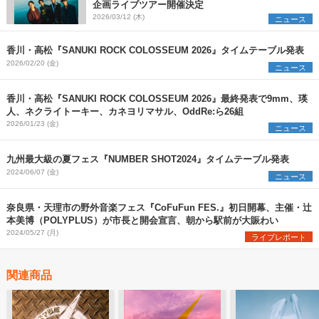
企画ライブツアー開催決定
2026/03/12 (木)
ニュース
香川・高松『SANUKI ROCK COLOSSEUM 2026』タイムテーブル発表
2026/02/20 (金)
ニュース
香川・高松『SANUKI ROCK COLOSSEUM 2026』最終発表で9mm、瑛
人、ネクライトーキー、カネヨリマサル、OddRe:ら26組
2026/01/23 (金)
ニュース
九州最大級の夏フェス『NUMBER SHOT2024』タイムテーブル発表
2024/06/07 (金)
ニュース
奈良県・天理市の野外音楽フェス『CoFuFun FES.』初日開幕、主催・辻
本美博（POLYPLUS）が市長と開会宣言、朝から駅前が大賑わい
2024/05/27 (月)
ライブレポート
関連商品