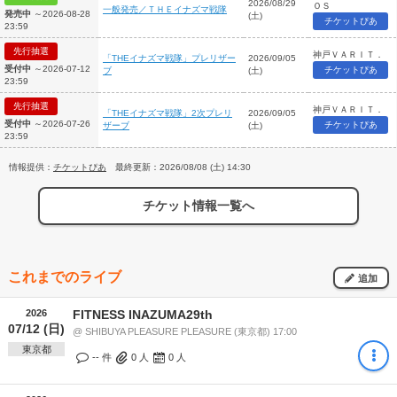
2026/08/29
ＯＳ
一般発売／ＴＨＥイナズマ戦隊
発売中
～2026-08-28
(土)
チケットぴあ
23:59
先行抽選
神戸ＶＡＲＩＴ．
「THEイナズマ戦隊」プレリザー
2026/09/05
受付中
～2026-07-12
チケットぴあ
ブ
(土)
23:59
先行抽選
神戸ＶＡＲＩＴ．
「THEイナズマ戦隊」2次プレリ
2026/09/05
受付中
～2026-07-26
チケットぴあ
ザーブ
(土)
23:59
情報提供：
チケットぴあ
最終更新：2026/08/08 (土) 14:30
チケット情報一覧へ
これまでのライブ
追加
2026
FITNESS INAZUMA29th
07/12 (日)
@ SHIBUYA PLEASURE PLEASURE (東京都) 17:00
東京都
-- 件
0
人
0
人