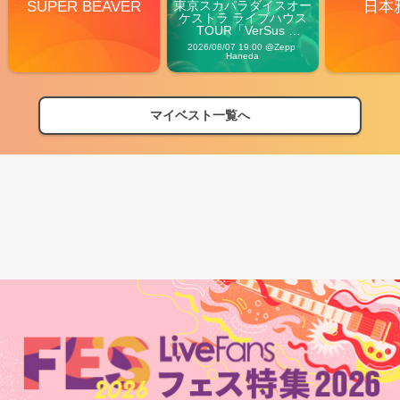
SUPER BEAVER
東京スカパラダイスオー
日本
ケストラ ライブハウス
TOUR「VerSus 
Carnival」
2026/08/07 19:00 @Zepp 
Haneda
マイベスト一覧へ