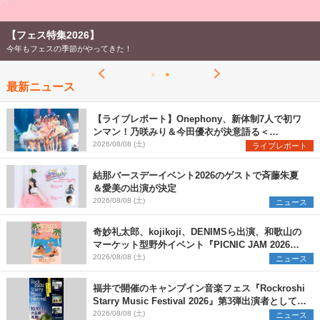
【フェス特集2026】
今年もフェスの季節がやってきた！
最新ニュース
【ライブレポート】Onephony、新体制7人で初ワ
ンマン！乃咲みり＆今田優衣が決意語る＜
Onephony新体制1st Oneman Live はじまりの夏
2026/08/08 (土)
ライブレポート
＞
結那バースデーイベント2026のゲストで斉藤朱夏
＆愛美の出演が決定
2026/08/08 (土)
ニュース
奇妙礼太郎、kojikoji、DENIMSら出演、和歌山の
マーケット型野外イベント『PICNIC JAM 2026』
早割チケット発売開始
2026/08/08 (土)
ニュース
福井で開催のキャンプイン音楽フェス『Rockroshi
Starry Music Festival 2026』第3弾出演者として
SCOOBIE DO、かりゆし58、Reiを発表
2026/08/08 (土)
ニュース