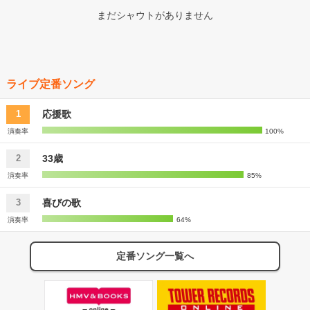
まだシャウトがありません
ライブ定番ソング
応援歌
1
演奏率
100%
33歳
2
演奏率
85%
喜びの歌
3
演奏率
64%
定番ソング一覧へ