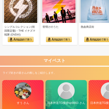
シングルコレクション(初
世明けのうた
熱血商店街
回限定盤) - THE イナズマ
戦隊 (DVD付)
マイベスト
ライブ好きの皆さんの推しをご紹介します。
すう さん
日本外送TG搜@sp9863 さん
日本外送TG搜@