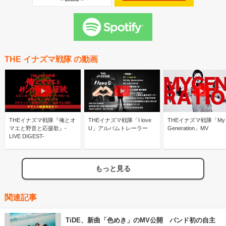
THE イナズマ戦隊 の動画
THEイナズマ戦隊『俺とオ
THEイナズマ戦隊「I love
THEイナズマ戦隊「My
マエと野音と応援歌』-
U」アルバムトレーラー
Generation」MV
LIVE DIGEST-
もっと見る
関連記事
TiDE、新曲「色めき」のMV公開 バンド初の自主