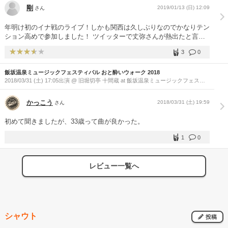
剛
2019/01/13 (日) 12:09
さん
年明け初のイナ戦のライブ！しかも関西は久しぶりなのでかなりテン
ション高めで参加しました！ ツイッターで丈弥さんが熱出たと言っ
ていたので色々心配でしたが無事に始まりました！ 一曲目は喜びの
3
0
歌から始まり、乱男無頼などをやり、なかなかMCしないなーと思っ
ていたら7曲目までほぼMCなし！やはり喋るのしんどいのかと思っ
飯坂温泉ミュージックフェスティバル おと酔いウォーク 2018
たらまだ夢を見てるが終わったら、ずっと喋りたかってん！！と10
2018/03/31 (土) 17:05出演 @ 旧堀切亭 十間蔵 at 飯坂温泉ミュージックフェステ
分くらいMC笑 ただいつもと違ってなぜか空回ったウザめのテンショ
ィバル おと酔いウォーク 2018会場(福島県)
ンで周りのお客さんもどうした？みたいな雰囲気になることもありま
したが、ニューアルバムI love Uから全曲演奏したいいライブでし
かっこう
2018/03/31 (土) 19:59
さん
た！ あ、最後にみなさん、アンコールの掛け声は「ナンバーワ
ン！」ではなく素直に「アンコール！」と言いましょう！イナ戦のメ
初めて聞きましたが、33歳って曲が良かった。
ンバーも困りますよ笑
1
0
レビュー一覧へ
シャウト
投稿