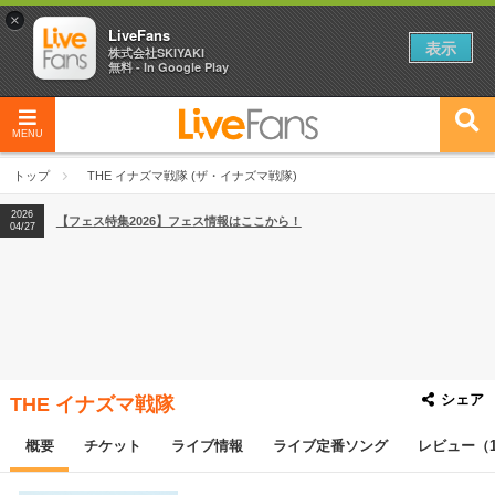
×
LiveFans
表示
株式会社SKIYAKI
無料 - In Google Play
MENU
2026
【フェス特集2026】フェス情報はここから！
04/27
トップ
THE イナズマ戦隊 (ザ・イナズマ戦隊)
2026
【ライブ動員ランキング】2026年上半期編発表！
07/28
2026
【フェス特集2026】フェス情報はここから！
04/27
2026
【ライブ動員ランキング】2026年上半期編発表！
07/28
シェア
THE イナズマ戦隊
概要
チケット
ライブ情報
ライブ定番ソング
レビュー（1