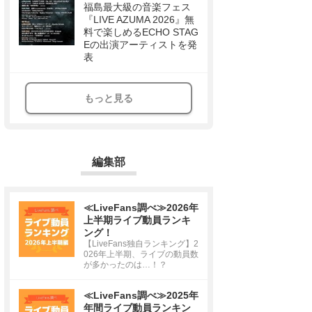
福島最大級の音楽フェス
『LIVE AZUMA 2026』無
料で楽しめるECHO STAG
Eの出演アーティストを発
表
もっと見る
編集部
≪LiveFans調べ≫2026年
上半期ライブ動員ランキ
ング！
【LiveFans独自ランキング】2
026年上半期、ライブの動員数
が多かったのは…！？
≪LiveFans調べ≫2025年
年間ライブ動員ランキン