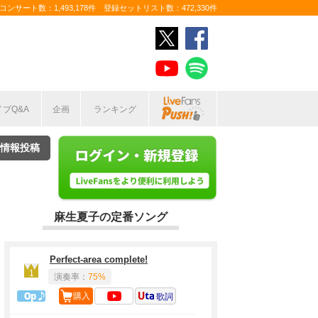
ンサート数：1,493,178件 登録セットリスト数：472,330件
イブQ&A
企画
ランキング
情報投稿
麻生夏子の定番ソング
Perfect-area complete!
1
演奏率：
75%
1曲目定番
購入
歌詞