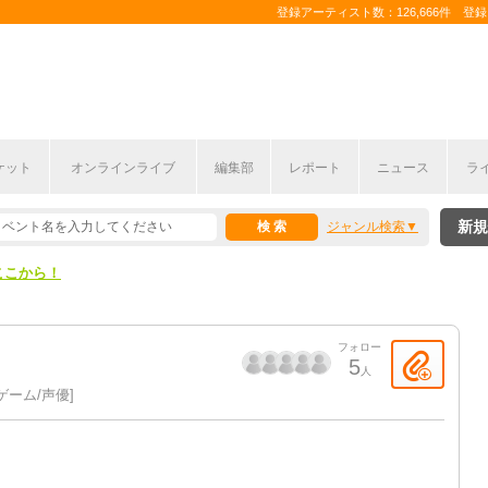
登録アーティスト数：126,666件 登録コ
ケット
オンラインライブ
編集部
レポート
ニュース
ラ
ここから！
新規
ジャンル検索
上半期編発表！
ここから！
上半期編発表！
フォロー
5
人
ゲーム/声優