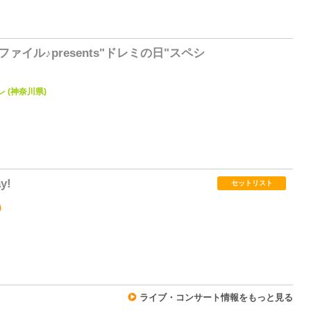
1
ァイル♪presents"ドレミの日"スペシ
 (神奈川県)
0
y!
セットリスト
)
0
ライブ・コンサート情報をもっと見る