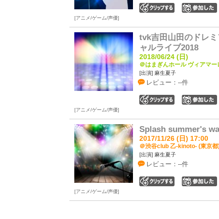
0
アニメ/ゲーム/声優
tvk吉田山田のドレミフ
ャルライブ2018
2018/06/24 (日)
＠はまぎんホール ヴィアマーレ
[出演] 麻生夏子
レビュー：--件
0
アニメ/ゲーム/声優
Splash summer's wa
2017/11/26 (日) 17:00
＠渋谷club 乙-kinoto- (東京都
[出演] 麻生夏子
レビュー：--件
0
アニメ/ゲーム/声優