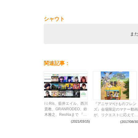
シャウト
ま
関連記事：
i☆Ris、藍井エイル、西川
『アニサマ×けものフレン
貴教、GRANRODEO、鈴
ズ』会場限定のマナー動画
木雅之、ReoNaまで 『ア
が、リクエストに応えて
ニサマ2021』出演アーテ
Youtubeで公開に
(2021/03/15)
(2017/08/30
ィスト48組を一挙発表