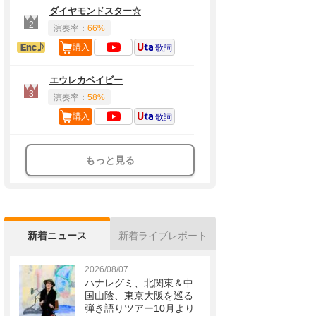
ダイヤモンドスター☆
2
演奏率：
66%
アンコール定番
購入
歌詞
エウレカベイビー
3
演奏率：
58%
購入
歌詞
もっと見る
新着ニュース
新着ライブレポート
2026/08/07
ハナレグミ、北関東＆中
国山陰、東京大阪を巡る
弾き語りツアー10月より