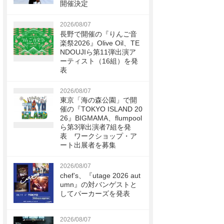
開催決定
2026/08/07
長野で開催の『りんご音
楽祭2026』Olive Oil、TE
NDOUJIら第11弾出演ア
ーティスト（16組）を発
表
2026/08/07
東京「海の森公園」で開
催の『TOKYO ISLAND 20
26』BIGMAMA、flumpool
ら第3弾出演者7組を発
表 ワークショップ・ア
ート出展者を募集
2026/08/07
chef’s、『utage 2026 aut
umn』の対バンゲストと
してパーカーズを発表
2026/08/07