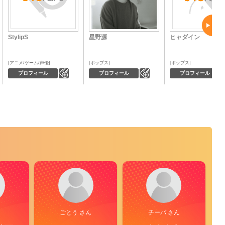
StylipS
星野源
ヒャダイン
アニメ/ゲーム/声優
ポップス
ポップス
0
0
プロフィール
プロフィール
プロフィール
ごとう さん
チーバ さん