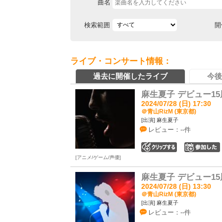
曲名
検索範囲
開
ライブ・コンサート情報：
過去に開催したライブ
今後
麻生夏子 デビュー15
2024/07/28 (日) 17:30
＠青山RizM (東京都)
[出演] 麻生夏子
レビュー：--件
0
アニメ/ゲーム/声優
麻生夏子 デビュー15
2024/07/28 (日) 13:30
＠青山RizM (東京都)
[出演] 麻生夏子
レビュー：--件