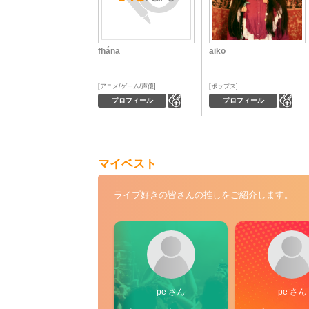
fhána
aiko
アニメ/ゲーム/声優
ポップス
0
0
プロフィール
プロフィール
マイベスト
ライブ好きの皆さんの推しをご紹介します。
pe さん
pe さん