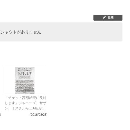
投稿
だシャウトがありません
「チケット高額転売に反対
します」ジャニーズ、サザ
ン、ミスチルら116組が共
同声明
)
(2016/08/23)