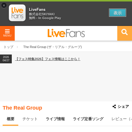
×
LiveFans
表示
株式会社SKIYAKI
無料 - In Google Play
MENU
2026
【フェス特集2026】フェス情報はここから！
04/27
トップ
The Real Group (ザ・リアル・グループ)
2026
【ライブ動員ランキング】2026年上半期編発表！
07/28
2026
【フェス特集2026】フェス情報はここから！
04/27
2026
【ライブ動員ランキング】2026年上半期編発表！
07/28
シェア
The Real Group
概要
チケット
ライブ情報
ライブ定番ソング
レビュー（-