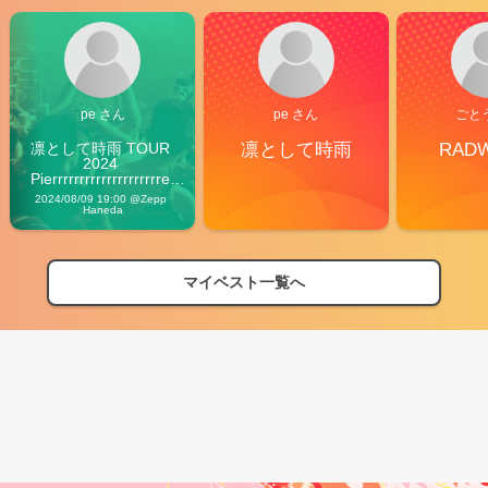
pe さん
pe さん
ごと
凛として時雨 TOUR 
凛として時雨
RAD
2024 
Pierrrrrrrrrrrrrrrrrrrre 
Vibes
2024/08/09 19:00 @Zepp 
Haneda
マイベスト一覧へ