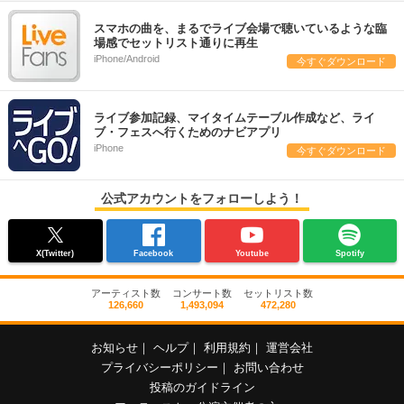
スマホの曲を、まるでライブ会場で聴いているような臨
場感でセットリスト通りに再生
iPhone/Android
今すぐダウンロード
ライブ参加記録、マイタイムテーブル作成など、ライ
ブ・フェスへ行くためのナビアプリ
iPhone
今すぐダウンロード
公式アカウントをフォローしよう！
X(Twitter)
Facebook
Youtube
Spotify
アーティスト数
コンサート数
セットリスト数
126,660
1,493,094
472,280
お知らせ
｜
ヘルプ
｜
利用規約
｜
運営会社
プライバシーポリシー
｜
お問い合わせ
投稿のガイドライン