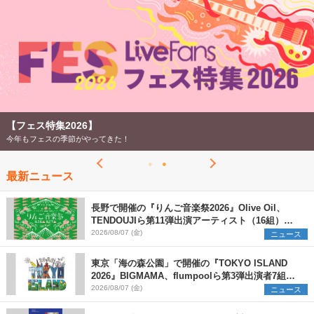
【フェス特集2026】
今年もフェスの季節がやってきた！
最新ニュース
長野で開催の『りんご音楽祭2026』Olive Oil、
TENDOUJIら第11弾出演アーティスト（16組）を
発表
2026/08/07 (金)
ニュース
東京「海の森公園」で開催の『TOKYO ISLAND
2026』BIGMAMA、flumpoolら第3弾出演者7組を
発表 ワークショップ・アート出展者を募集
2026/08/07 (金)
ニュース