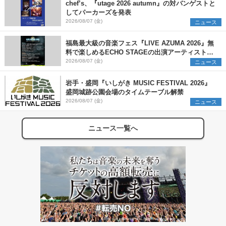
chef’s、『utage 2026 autumn』の対バンゲストと
してパーカーズを発表
2026/08/07 (金)
ニュース
福島最大級の音楽フェス『LIVE AZUMA 2026』無
料で楽しめるECHO STAGEの出演アーティストを
発表
2026/08/07 (金)
ニュース
岩手・盛岡『いしがき MUSIC FESTIVAL 2026』
盛岡城跡公園会場のタイムテーブル解禁
2026/08/07 (金)
ニュース
ニュース一覧へ