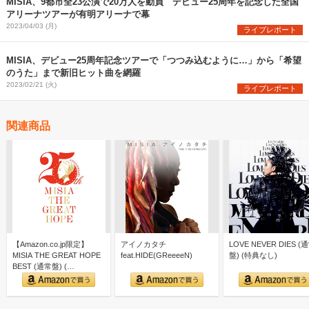
MISIA、9都市全23公演で20万人を動員 デビュー25周年を記念した全国
アリーナツアーが有明アリーナで幕
2023/04/03 (月)
ライブレポート
MISIA、デビュー25周年記念ツアーで「つつみ込むように…」から「希望
のうた」まで新旧ヒット曲を網羅
2023/02/21 (火)
ライブレポート
関連商品
【Amazon.co.jp限定】
アイノカタチ
LOVE NEVER DIES (
MISIA THE GREAT HOPE
feat.HIDE(GReeeeN)
盤) (特典なし)
BEST (通常盤) (…