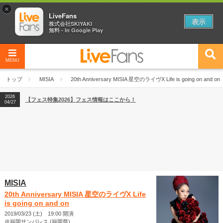
×
LiveFans
表示
株式会社SKIYAKI
無料 - In Google Play
2026
【フェス特集2026】フェス情報はここから！
04/27
MENU
2026
【ライブ動員ランキング】2026年上半期編発表！
07/28
トップ
MISIA
20th Anniversary MISIA 星空のライヴX Life is going on and on
2026
【フェス特集2026】フェス情報はここから！
04/27
2026
【ライブ動員ランキング】2026年上半期編発表！
07/28
MISIA
20th Anniversary MISIA 星空のライヴX Life
is going on and on
2019/03/23 (土) 19:00 開演
＠福岡サンパレス (福岡県)