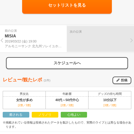
セットリストを見る
前の公演
次の公演
MISIA
2019/03/22 (金) 19:00
アルモニーサンク 北九州ソレイユホー
ル
スケジュールへ
レビュー/観たレポ
投稿
(1件)
男女比
年齢層
グッズの待ち時間
女性が多め
40代～50代中心
10分以下
[2票／3票]
[2票／3票]
[3票／3票]
癒される
ノリノリ
心地よい
※掲載されている情報は投稿されたデータを集計したもので、実際のライブとは異なる場合があ
ります。