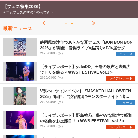
【フェス特集2026】
今年もフェスの季節がやってきた！
最新ニュース
静岡県焼津市であらたな夏フェス『BON BON BON
2026』が開催 音楽ライブ×盆踊り×DJ×屋台グル
メ×ランタンナイトで彩る2日間
2026/08/05 (水)
ニュース
【ライブレポート】yukaDD、圧巻の歌声と表現力
でトリを飾る＜WWS FESTIVAL vol.2＞
2026/08/05 (水)
ライブレポート
V系ハロウィンイベント『MASKED HALLOWEEN
2026』4日目、“渋谷魔界†モンスターナイト”出演6
組を発表
2026/08/05 (水)
ニュース
【ライブレポート】野島樺乃、艶やかな歌声で昭和
の名曲をお披露目！＜WWS FESTIVAL vol.2＞
2026/08/05 (水)
ライブレポート