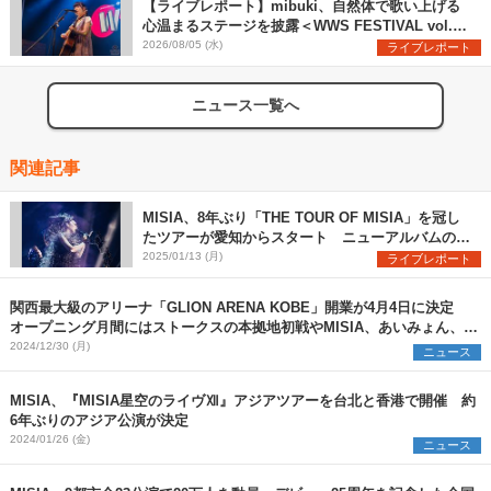
【ライブレポート】mibuki、自然体で歌い上げる
心温まるステージを披露＜WWS FESTIVAL vol.2
＞
2026/08/05 (水)
ライブレポート
ニュース一覧へ
関連記事
MISIA、8年ぶり「THE TOUR OF MISIA」を冠し
たツアーが愛知からスタート ニューアルバムのリ
リースも発表（写真6点）
2025/01/13 (月)
ライブレポート
関西最大級のアリーナ「GLION ARENA KOBE」開業が4月4日に決定
オープニング月間にはストークスの本拠地初戦やMISIA、あいみょん、マ
ンウィズら登場
2024/12/30 (月)
ニュース
MISIA、『MISIA星空のライヴⅫ』アジアツアーを台北と香港で開催 約
6年ぶりのアジア公演が決定
2024/01/26 (金)
ニュース