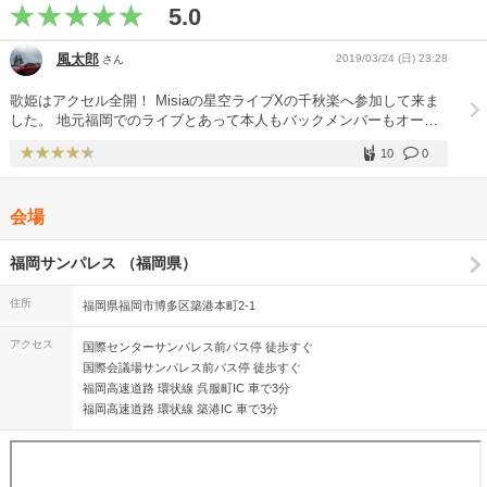
5.0
風太郎
2019/03/24 (日) 23:28
さん
歌姫はアクセル全開！ Misiaの星空ライブXの千秋楽へ参加して来ま
した。 地元福岡でのライブとあって本人もバックメンバーもオーデ
ィエンスもオープニング早々にアクセル全開のライブとなりました。
10
0
ラテン系のアップナンバーの連続でノリノリの後は、彼女の代表的な
バラードナンバーが続けて披露されるとその圧倒的なパフォーマンス
に感嘆の溜息と喝采に包まれました。 MCで「もう明日のことなんて
会場
な〜んも考えとらんもんねぇ〜」と完全燃焼宣言！大いに会場を沸か
して歌も演奏もヒートアップしっぱなしのライブとなりました。 バ
ックメンバーも凄腕揃いでソロで活動されている方々ですからその
福岡サンパレス （福岡県）
個々のパフォーマンスを生かしたメンバー紹介も一つのショーになり
ます。 しかも彼女もそれに乗っかって好きに歌うという奔放さに会
住所
福岡県福岡市博多区築港本町2-1
場からも歓声と歌声が沸きました。 無邪気に微笑みながら歌い踊る
その姿は、彼女が身につけている独特の衣装と合わさってまるで天真
アクセス
国際センターサンパレス前バス停 徒歩すぐ
爛漫な金魚の様で可愛らしく艶かしく見えました。 アンコールで
国際会議場サンパレス前バス停 徒歩すぐ
は、熱唱の果てにヘタリ込むほどの完全燃焼！ 「アイノカタチ」で
福岡高速道路 環状線 呉服町IC 車で3分
締めくくられたライブにオーディエンスは満足面持ちでステージに手
福岡高速道路 環状線 築港IC 車で3分
を振り終わりました。 彼女がデビューした頃からいつかは生で聴き
たいと思っていただけに感慨深いライブ参加となりました。