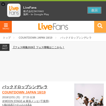
×
LiveFans
表示
株式会社SKIYAKI
無料 - In Google Play
MENU
2026
【フェス特集2026】フェス情報はここから！
04/27
トップ
COUNTDOWN JAPAN 18/19
バックドロップシンデレラ
2026
【ライブ動員ランキング】2026年上半期編発表！
07/28
2026
【フェス特集2026】フェス情報はここから！
04/27
2026
【ライブ動員ランキング】2026年上半期編発表！
07/28
バックドロップシンデレラ
COUNTDOWN JAPAN 18/19
2018/12/31 (月) 27:15 出演
＠MOON STAGE at 幕張メッセ (千葉県)
» 他の出演アーティストを見る