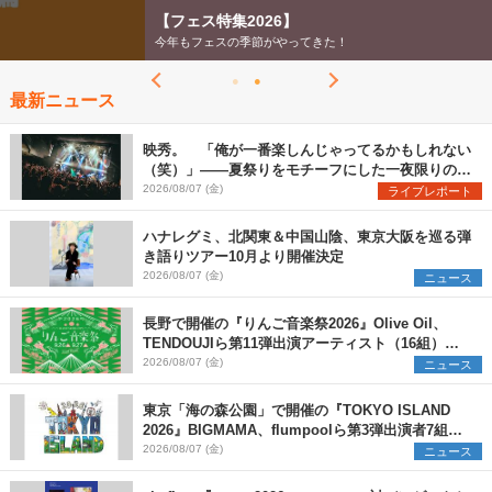
【フェス特集2026】
今年もフェスの季節がやってきた！
最新ニュース
映秀。 「俺が一番楽しんじゃってるかもしれない
（笑）」――夏祭りをモチーフにした一夜限りのス
ペシャルライブ『色祭』レポート
2026/08/07 (金)
ライブレポート
ハナレグミ、北関東＆中国山陰、東京大阪を巡る弾
き語りツアー10月より開催決定
2026/08/07 (金)
ニュース
長野で開催の『りんご音楽祭2026』Olive Oil、
TENDOUJIら第11弾出演アーティスト（16組）を
発表
2026/08/07 (金)
ニュース
東京「海の森公園」で開催の『TOKYO ISLAND
2026』BIGMAMA、flumpoolら第3弾出演者7組を
発表 ワークショップ・アート出展者を募集
2026/08/07 (金)
ニュース