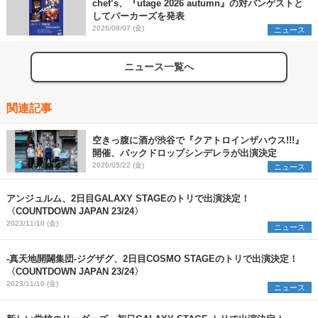
chef’s、『utage 2026 autumn』の対バンゲストと
してパーカーズを発表
2026/08/07 (金)
ニュース
ニュース一覧へ
関連記事
空きっ腹に酒が渋谷で『クアトロインザハウス!!!』
開催、バックドロップシンデレラが出演決定
2026/05/22 (金)
ニュース
アンジュルム、2日目GALAXY STAGEのトリで出演決定！
〈COUNTDOWN JAPAN 23/24〉
2023/11/10 (金)
ニュース
-真天地開闢集団-ジグザグ、2日目COSMO STAGEのトリで出演決定！
〈COUNTDOWN JAPAN 23/24〉
2023/11/10 (金)
ニュース