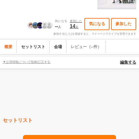
気になる
参加した
気になる
参加した
--
14
人
人
参加する(した)を登録すると、マイページでライブを管理できます
概要
セットリスト
会場
レビュー（--件）
▼公演情報について指摘/訂正する
編集する
セットリスト