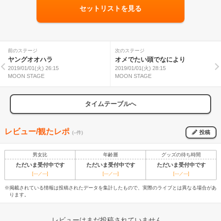
セットリストを見る
前のステージ
次のステージ
ヤングオオハラ
オメでたい頭でなにより
2019/01/01(火) 26:15
2019/01/01(火) 28:15
MOON STAGE
MOON STAGE
タイムテーブルへ
レビュー/観たレポ
投稿
(--件)
男女比
年齢層
グッズの待ち時間
ただいま受付中です
ただいま受付中です
ただいま受付中です
[---／---]
[---／---]
[---／---]
※掲載されている情報は投稿されたデータを集計したもので、実際のライブとは異なる場合があ
ります。
レビューはまだ投稿されていません。