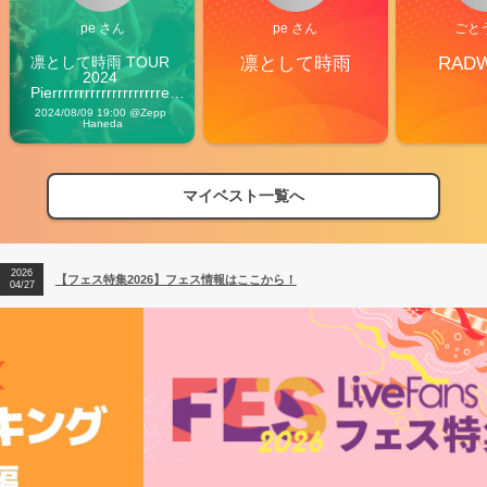
pe さん
pe さん
ごと
凛として時雨 TOUR 
凛として時雨
RAD
2024 
Pierrrrrrrrrrrrrrrrrrrre 
Vibes
2024/08/09 19:00 @Zepp 
Haneda
マイベスト一覧へ
2026
【フェス特集2026】フェス情報はここから！
04/27
2026
【ライブ動員ランキング】2026年上半期編発表！
07/28
2026
【フェス特集2026】フェス情報はここから！
04/27
2026
【ライブ動員ランキング】2026年上半期編発表！
07/28