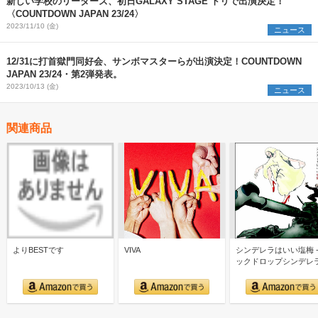
新しい学校のリーダーズ、初日GALAXY STAGE トリで出演決定！
〈COUNTDOWN JAPAN 23/24〉
2023/11/10 (金)
ニュース
12/31に打首獄門同好会、サンボマスターらが出演決定！COUNTDOWN
JAPAN 23/24・第2弾発表。
2023/10/13 (金)
ニュース
関連商品
よりBESTです
VIVA
シンデレラはいい塩梅 -
ックドロップシンデレ