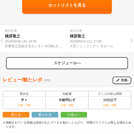
セットリストを見る
前の公演
次の公演
槇原敬之
槇原敬之
2019/06/05 (水) 18:30
2019/06/15 (土) 17:30
兵庫県立芸術文化センター KOBELCO
大宮ソニックシティ 大ホール
大ホール
スケジュールへ
レビュー/観たレポ
投稿
(2件)
男女比
年齢層
グッズの待ち時間
半々
年齢問わず
10分以下
[1票／2票]
[1票／2票]
[2票／2票]
笑える
癒される
心地よい
※掲載されている情報は投稿されたデータを集計したもので、実際のライブとは異なる場合があ
ります。