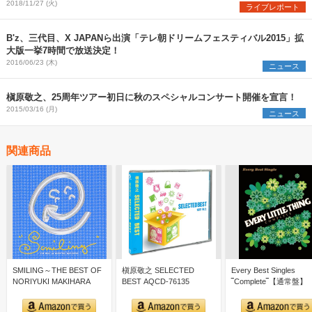
2018/11/27 (火)
ライブレポート
B'z、三代目、X JAPANら出演「テレ朝ドリームフェスティバル2015」拡
大版一挙7時間で放送決定！
2016/06/23 (木)
ニュース
槇原敬之、25周年ツアー初日に秋のスペシャルコンサート開催を宣言！
2015/03/16 (月)
ニュース
関連商品
SMILING～THE BEST OF
槇原敬之 SELECTED
Every Best Singles
NORIYUKI MAKIHARA
BEST AQCD-76135
‾Complete‾【通常盤】