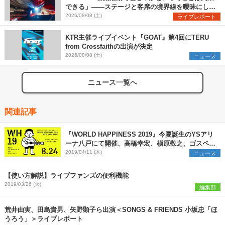
できる」――ステージと客席の境界線を曖昧にし
た、ツアーファイナル武道館公演レポート
2026/08/08 (土)
ライブレポート
KTR主催ライブイベント『GOAT』第4回にTERU
from Crossfaithの出演が決定
2026/08/08 (土)
ニュース
ニュース一覧へ
関連記事
『WORLD HAPPINESS 2019』今夏誕生のYSアリ
ーナ八戸にて開催、高橋幸宏、槇原敬之、ゴスペラ
ーズ第一弾出演者も発表
2019/04/11 (木)
ニュース
【使い方解説】ライブファンズの便利機能
2019/03/26 (火)
編集部
荒井由実、田島貴男、矢野顕子ら出演＜SONGS & FRIENDS 小坂忠「ほ
うろう」＞ライブレポート