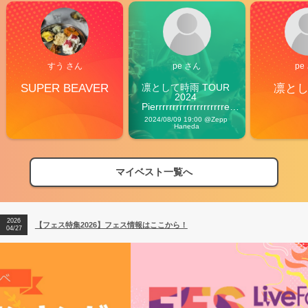
すう さん
pe さん
pe
SUPER BEAVER
凛として時雨 TOUR 
凛と
2024 
Pierrrrrrrrrrrrrrrrrrrre 
Vibes
2024/08/09 19:00 @Zepp 
Haneda
マイベスト一覧へ
2026
【フェス特集2026】フェス情報はここから！
04/27
2026
【ライブ動員ランキング】2026年上半期編発表！
07/28
2026
【フェス特集2026】フェス情報はここから！
04/27
2026
【ライブ動員ランキング】2026年上半期編発表！
07/28