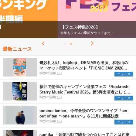
【フェス特集2026】
今年もフェスの季節がやってきた！
最新ニュース
奇妙礼太郎、kojikoji、DENIMSら出演、和歌山の
マーケット型野外イベント『PICNIC JAM 2026』
早割チケット発売開始
2026/08/08 (土)
ニュース
福井で開催のキャンプイン音楽フェス『Rockroshi
Starry Music Festival 2026』第3弾出演者として
SCOOBIE DO、かりゆし58、Reiを発表
2026/08/08 (土)
ニュース
omeme tenten、今年最後のワンマンライブ『ten
out of ten 〜one man〜』を11月に開催決定
2026/08/08 (土)
ニュース
sumika 「音楽活動で嘘をつかないってことは約束