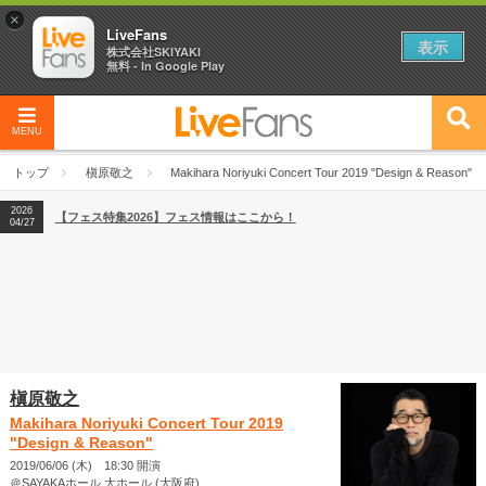
×
LiveFans
表示
株式会社SKIYAKI
無料 - In Google Play
MENU
2026
【フェス特集2026】フェス情報はここから！
04/27
トップ
槇原敬之
Makihara Noriyuki Concert Tour 2019 "Design & Reason"
2026
【ライブ動員ランキング】2026年上半期編発表！
07/28
2026
【フェス特集2026】フェス情報はここから！
04/27
2026
【ライブ動員ランキング】2026年上半期編発表！
07/28
槇原敬之
Makihara Noriyuki Concert Tour 2019
"Design & Reason"
2019/06/06 (木) 18:30 開演
＠SAYAKAホール 大ホール (大阪府)