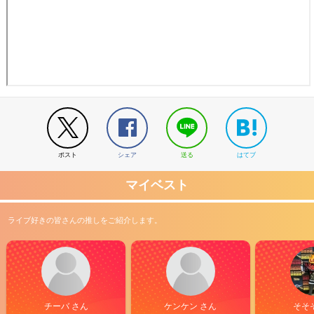
ポスト
シェア
送る
はてブ
マイベスト
ライブ好きの皆さんの推しをご紹介します。
チーバ さん
ケンケン さん
そそ