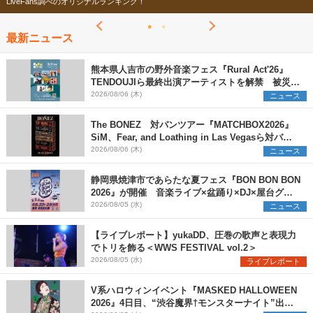
今年もフェスの季節がやってきた！
最新ニュース
熊本県人吉市の野外音楽フェス『Rural Act'26』
TENDOUJIら最終出演アーティストを解禁 被災地
支援プロジェクトの始動も発表
2026/08/06 (木)
ニュース
The BONEZ 対バンツアー『MATCHBOX2026』
SiM、Fear, and Loathing in Las Vegasら対バン
アーティストを一斉解禁
2026/08/06 (木)
ニュース
静岡県焼津市であらたな夏フェス『BON BON BON
2026』が開催 音楽ライブ×盆踊り×DJ×屋台グル
メ×ランタンナイトで彩る2日間
2026/08/05 (水)
ニュース
【ライブレポート】yukaDD、圧巻の歌声と表現力
でトリを飾る＜WWS FESTIVAL vol.2＞
2026/08/05 (水)
ライブレポート
V系ハロウィンイベント『MASKED HALLOWEEN
2026』4日目、“渋谷魔界†モンスターナイト”出演6