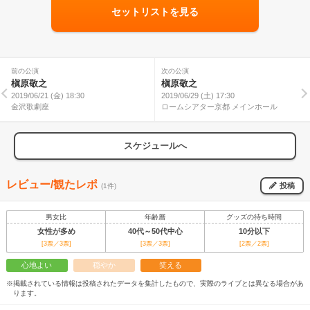
セットリストを見る
前の公演
次の公演
槇原敬之
槇原敬之
2019/06/21 (金) 18:30
2019/06/29 (土) 17:30
金沢歌劇座
ロームシアター京都 メインホール
スケジュールへ
レビュー/観たレポ
投稿
(1件)
男女比
年齢層
グッズの待ち時間
女性が多め
40代～50代中心
10分以下
[3票／3票]
[3票／3票]
[2票／2票]
心地よい
穏やか
笑える
※掲載されている情報は投稿されたデータを集計したもので、実際のライブとは異なる場合があ
ります。