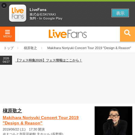
×
LiveFans
表示
株式会社SKIYAKI
無料 - In Google Play
MENU
2026
【フェス特集2026】フェス情報はここから！
04/27
トップ
槇原敬之
Makihara Noriyuki Concert Tour 2019 "Design & Reason"
2026
【ライブ動員ランキング】2026年上半期編発表！
07/28
2026
【フェス特集2026】フェス情報はここから！
04/27
2026
【ライブ動員ランキング】2026年上半期編発表！
07/28
槇原敬之
Makihara Noriyuki Concert Tour 2019
"Design & Reason"
2019/06/22 (土) 17:30 開演
＠まつもと市民芸術館 主ホール (長野県)