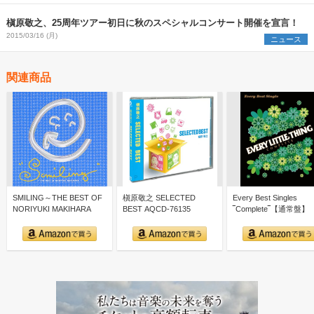
槇原敬之、25周年ツアー初日に秋のスペシャルコンサート開催を宣言！
2015/03/16 (月)
ニュース
関連商品
SMILING～THE BEST OF
槇原敬之 SELECTED
Every Best Singles
NORIYUKI MAKIHARA
BEST AQCD-76135
‾Complete‾【通常盤】