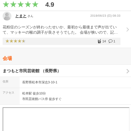
4.9
とまと
2019/06/23 (日) 08:33
さん
花粉症のシーズンが終わったせいか、最初から最後まで声が出てい
て、マッキーの喉の調子が良さそうでした。 会場が狭いので、記憶
での合唱はとても一体感がありました。 トイレタイムでは、マッキ
14
1
ーもトイレに行き、毛利さんが代わりにMCを務め、レコーディング
の話などをしてくれました。 質問コーナーでもマッキーのデビュー
するまでの話が聞けて、とても良かったです。
会場
まつもと市民芸術館 （長野県）
住所
長野県松本市深志3-10-1
アクセス
松本駅 徒歩10分
市民芸術館バス停 徒歩すぐ