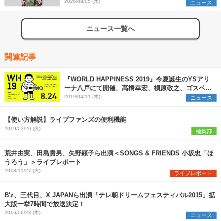
組を発表
2026/08/05 (水)
ニュース
ニュース一覧へ
関連記事
『WORLD HAPPINESS 2019』今夏誕生のYSアリ
ーナ八戸にて開催、高橋幸宏、槇原敬之、ゴスペラ
ーズ第一弾出演者も発表
2019/04/11 (木)
ニュース
【使い方解説】ライブファンズの便利機能
2019/03/26 (火)
編集部
荒井由実、田島貴男、矢野顕子ら出演＜SONGS & FRIENDS 小坂忠「ほ
うろう」＞ライブレポート
2018/11/27 (火)
ライブレポート
B'z、三代目、X JAPANら出演「テレ朝ドリームフェスティバル2015」拡
大版一挙7時間で放送決定！
2016/06/23 (木)
ニュース