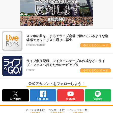
スマホの曲を、まるでライブ会場で聴いているような臨
場感でセットリスト通りに再生
iPhone/Android
今すぐダウンロード
ライブ参加記録、マイタイムテーブル作成など、ライ
ブ・フェスへ行くためのナビアプリ
iPhone
今すぐダウンロード
公式アカウントをフォローしよう！
X(Twitter)
Facebook
Youtube
Spotify
アーティスト数
コンサート数
セットリスト数