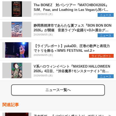
The BONEZ 対バンツアー『MATCHBOX2026』
SiM、Fear, and Loathing in Las Vegasら対バン
アーティストを一斉解禁
2026/08/06 (木)
ニュース
静岡県焼津市であらたな夏フェス『BON BON BON
2026』が開催 音楽ライブ×盆踊り×DJ×屋台グル
メ×ランタンナイトで彩る2日間
2026/08/05 (水)
ニュース
【ライブレポート】yukaDD、圧巻の歌声と表現力
でトリを飾る＜WWS FESTIVAL vol.2＞
2026/08/05 (水)
ライブレポート
V系ハロウィンイベント『MASKED HALLOWEEN
2026』4日目、“渋谷魔界†モンスターナイト”出演6
組を発表
2026/08/05 (水)
ニュース
ニュース一覧へ
関連記事