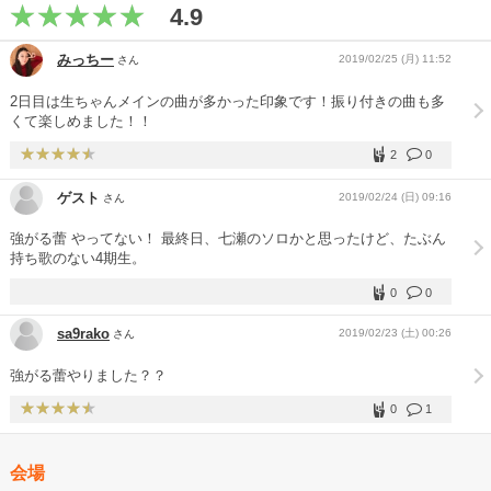
4.9
みっちー
2019/02/25 (月) 11:52
さん
2日目は生ちゃんメインの曲が多かった印象です！振り付きの曲も多
くて楽しめました！！
2
0
ゲスト
2019/02/24 (日) 09:16
さん
強がる蕾 やってない！ 最終日、七瀬のソロかと思ったけど、たぶん
持ち歌のない4期生。
0
0
sa9rako
2019/02/23 (土) 00:26
さん
強がる蕾やりました？？
0
1
会場