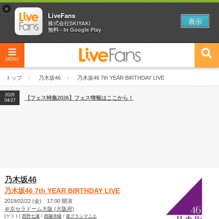
×
LiveFans
表示
株式会社SKIYAKI
無料 - In Google Play
MENU
2026
【フェス特集2026】フェス情報はここから！
04/27
トップ
乃木坂46
乃木坂46 7th YEAR BIRTHDAY LIVE
2026
【ライブ動員ランキング】2026年上半期編発表！
07/28
2026
【フェス特集2026】フェス情報はここから！
04/27
2026
【ライブ動員ランキング】2026年上半期編発表！
07/28
乃木坂46
乃木坂46 7th YEAR BIRTHDAY LIVE
2019/02/22 (金) 17:00 開演
＠京セラドーム大阪 (大阪府)
[ゲスト]
西野七瀬
/
西園寺瞳
/
星グランマニエ