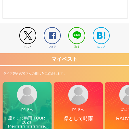
ポスト
シェア
送る
はてブ
マイベスト
ライブ好きの皆さんの推しをご紹介します。
pe さん
pe さん
ごと
凛として時雨 TOUR 
凛として時雨
RAD
2024 
Pierrrrrrrrrrrrrrrrrrrre 