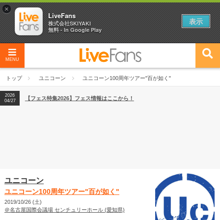
×
LiveFans
表示
株式会社SKIYAKI
無料 - In Google Play
MENU
2026
【フェス特集2026】フェス情報はここから！
04/27
トップ
ユニコーン
ユニコーン100周年ツアー"百が如く"
2026
【ライブ動員ランキング】2026年上半期編発表！
07/28
2026
【フェス特集2026】フェス情報はここから！
04/27
2026
【ライブ動員ランキング】2026年上半期編発表！
07/28
ユニコーン
ユニコーン100周年ツアー"百が如く"
2019/10/26 (土)
＠名古屋国際会議場 センチュリーホール (愛知県)