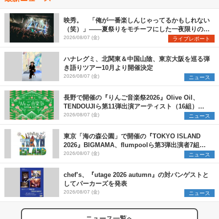
映秀。 「俺が一番楽しんじゃってるかもしれない
（笑）」――夏祭りをモチーフにした一夜限りのス
ペシャルライブ『色祭』レポート
2026/08/07 (金)
ライブレポート
ハナレグミ、北関東＆中国山陰、東京大阪を巡る弾
き語りツアー10月より開催決定
2026/08/07 (金)
ニュース
長野で開催の『りんご音楽祭2026』Olive Oil、
TENDOUJIら第11弾出演アーティスト（16組）を
発表
2026/08/07 (金)
ニュース
東京「海の森公園」で開催の『TOKYO ISLAND
2026』BIGMAMA、flumpoolら第3弾出演者7組を
発表 ワークショップ・アート出展者を募集
2026/08/07 (金)
ニュース
chef’s、『utage 2026 autumn』の対バンゲストと
してパーカーズを発表
2026/08/07 (金)
ニュース
ニュース一覧へ