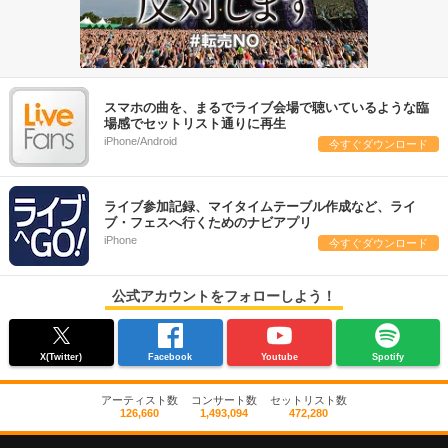
スマホの曲を、まるでライブ会場で聴いているような臨
場感でセットリスト通りに再生
iPhone/Android
今すぐダウンロード
ライブ参加記録、マイタイムテーブル作成など、ライ
ブ・フェスへ行くためのナビアプリ
iPhone
今すぐダウンロード
公式アカウントをフォローしよう！
X(Twitter)
Facebook
Youtube
Spotify
アーティスト数
コンサート数
セットリスト数
126,660
1,493,094
472,280