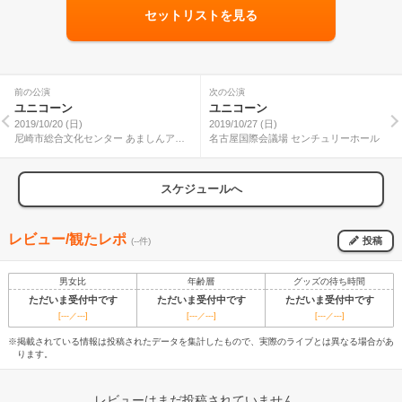
セットリストを見る
前の公演
次の公演
ユニコーン
ユニコーン
2019/10/20 (日)
2019/10/27 (日)
尼崎市総合文化センター あましんアル
名古屋国際会議場 センチュリーホール
カイックホール
スケジュールへ
レビュー/観たレポ
投稿
(--件)
男女比
年齢層
グッズの待ち時間
ただいま受付中です
ただいま受付中です
ただいま受付中です
[---／---]
[---／---]
[---／---]
※掲載されている情報は投稿されたデータを集計したもので、実際のライブとは異なる場合があ
ります。
レビューはまだ投稿されていません。