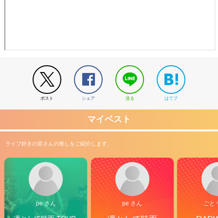
ポスト
シェア
送る
はてブ
マイベスト
ライブ好きの皆さんの推しをご紹介します。
pe さん
pe さん
ごと