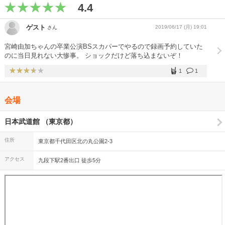
4.4
ゲスト
2019/06/17 (月) 19:01
さん
宮崎由加ちゃんの卒業公演BSスカパーでやるので録画予約していた
のに当日見れない大惨事。 ショックだけど落ち込まないぞ！
1
1
会場
日本武道館 （東京都）
住所
東京都千代田区北の丸公園2-3
アクセス
九段下駅2番出口 徒歩5分