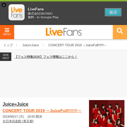
×
LiveFans
表示
株式会社SKIYAKI
無料 - In Google Play
MENU
2026
【フェス特集2026】フェス情報はここから！
04/27
トップ
Juice=Juice
CONCERT TOUR 2019 ～JuiceFull!!!!!!!～
2026
【ライブ動員ランキング】2026年上半期編発表！
07/28
2026
【フェス特集2026】フェス情報はここから！
04/27
2026
【ライブ動員ランキング】2026年上半期編発表！
07/28
Juice=Juice
CONCERT TOUR 2019 ～JuiceFull!!!!!!!～
2019/06/17 (月) 18:00 開演
＠日本武道館 (東京都)