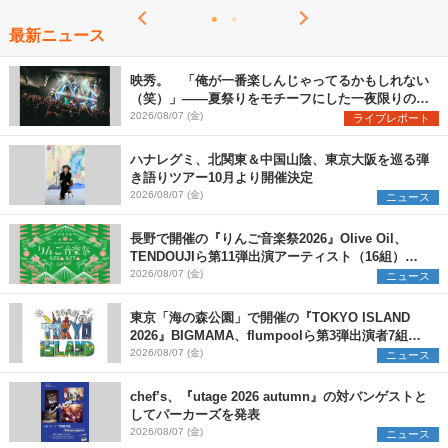
最新ニュース
映秀。 「俺が一番楽しんじゃってるかもしれない
（笑）」――夏祭りをモチーフにした一夜限りのス
ペシャルライブ『色祭』レポート
2026/08/07 (金)
ライブレポート
ハナレグミ、北関東＆中国山陰、東京大阪を巡る弾
き語りツアー10月より開催決定
2026/08/07 (金)
ニュース
長野で開催の『りんご音楽祭2026』Olive Oil、
TENDOUJIら第11弾出演アーティスト（16組）を
発表
2026/08/07 (金)
ニュース
東京「海の森公園」で開催の『TOKYO ISLAND
2026』BIGMAMA、flumpoolら第3弾出演者7組を
発表 ワークショップ・アート出展者を募集
2026/08/07 (金)
ニュース
chef’s、『utage 2026 autumn』の対バンゲストと
してパーカーズを発表
2026/08/07 (金)
ニュース