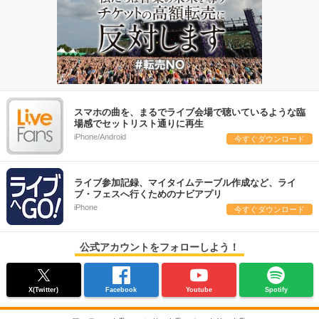
スマホの曲を、まるでライブ会場で聴いているような臨
場感でセットリスト通りに再生
iPhone/Android
今すぐダウンロード
ライブ参加記録、マイタイムテーブル作成など、ライ
ブ・フェスへ行くためのナビアプリ
iPhone
今すぐダウンロード
公式アカウントをフォローしよう！
X(Twitter)
Facebook
Youtube
Spotify