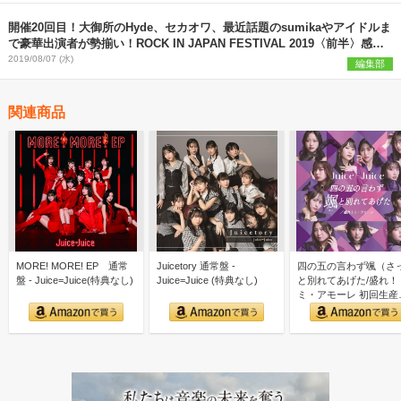
開催20回目！大御所のHyde、セカオワ、最近話題のsumikaやアイドルま
で豪華出演者が勢揃い！ROCK IN JAPAN FESTIVAL 2019〈前半〉感想
まとめ
2019/08/07 (水)
編集部
関連商品
MORE! MORE! EP 通常
Juicetory 通常盤 -
四の五の言わず颯（さ
盤 - Juice=Juice(特典なし)
Juice=Juice (特典なし)
と別れてあげた/盛れ！
ミ・アモーレ 初回生産
定盤SP - Ｊｕｉｃｅ