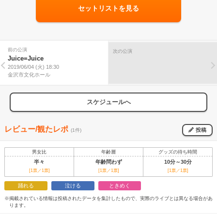
セットリストを見る
前の公演
次の公演
Juice=Juice
2019/06/04 (火) 18:30
金沢市文化ホール
スケジュールへ
レビュー/観たレポ
投稿
(1件)
男女比
年齢層
グッズの待ち時間
半々
年齢問わず
10分～30分
[1票／1票]
[1票／1票]
[1票／1票]
踊れる
泣ける
ときめく
※掲載されている情報は投稿されたデータを集計したもので、実際のライブとは異なる場合があ
ります。