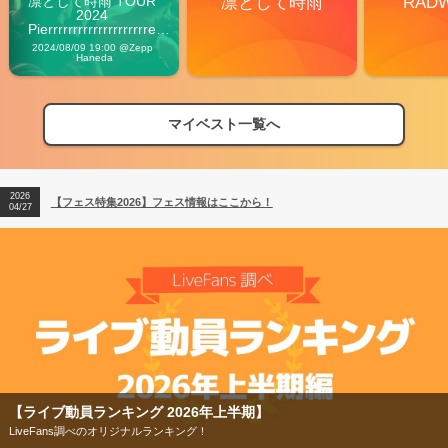
凛として時雨 TOUR 
凛として時雨
RAD
2024 
Pierrrrrrrrrrrrrrrrrrrre 
Vibes
2024/08/09 19:00 @Zepp 
Haneda
マイベスト一覧へ
2026
【フェス特集2026】フェス情報はここから！
04/27
2026
【ライブ動員ランキング】2026年上半期編発表！
07/28
2026
【フェス特集2026】フェス情報はここから！
04/27
2026
【ライブ動員ランキング】2026年上半期編発表！
07/28
ライブ動員ランキング 2026年上半期】
【
veFans調べのオリジナルランキング！
今年