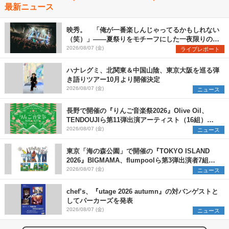
最新ニュース
映秀。 「俺が一番楽しんじゃってるかもしれない
（笑）」――夏祭りをモチーフにした一夜限りのス
ペシャルライブ『色祭』レポート
2026/08/07 (金)
ライブレポート
ハナレグミ、北関東＆中国山陰、東京大阪を巡る弾
き語りツアー10月より開催決定
2026/08/07 (金)
ニュース
長野で開催の『りんご音楽祭2026』Olive Oil、
TENDOUJIら第11弾出演アーティスト（16組）を
発表
2026/08/07 (金)
ニュース
東京「海の森公園」で開催の『TOKYO ISLAND
2026』BIGMAMA、flumpoolら第3弾出演者7組を
発表 ワークショップ・アート出展者を募集
2026/08/07 (金)
ニュース
chef’s、『utage 2026 autumn』の対バンゲストと
してパーカーズを発表
2026/08/07 (金)
ニュース