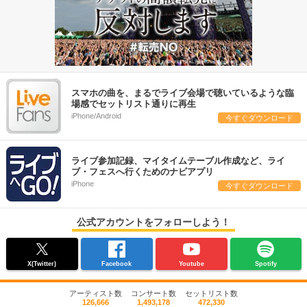
スマホの曲を、まるでライブ会場で聴いているような臨
場感でセットリスト通りに再生
iPhone/Android
今すぐダウンロード
ライブ参加記録、マイタイムテーブル作成など、ライ
ブ・フェスへ行くためのナビアプリ
iPhone
今すぐダウンロード
公式アカウントをフォローしよう！
X(Twitter)
Facebook
Youtube
Spotify
アーティスト数
コンサート数
セットリスト数
126,666
1,493,178
472,330