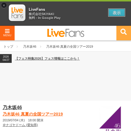
×
LiveFans
表示
株式会社SKIYAKI
無料 - In Google Play
MENU
2026
【フェス特集2026】フェス情報はここから！
04/27
トップ
乃木坂46
乃木坂46 真夏の全国ツアー2019
2026
【ライブ動員ランキング】2026年上半期編発表！
07/28
2026
【フェス特集2026】フェス情報はここから！
04/27
2026
【ライブ動員ランキング】2026年上半期編発表！
07/28
乃木坂46
乃木坂46 真夏の全国ツアー2019
2019/07/04 (木) 18:00 開演
＠ナゴヤドーム (愛知県)