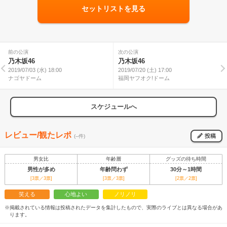
セットリストを見る
前の公演
次の公演
乃木坂46
乃木坂46
2019/07/03 (水) 18:00
2019/07/20 (土) 17:00
ナゴヤドーム
福岡ヤフオク!ドーム
スケジュールへ
レビュー/観たレポ
投稿
(--件)
男女比
年齢層
グッズの待ち時間
男性が多め
年齢問わず
30分～1時間
[3票／3票]
[3票／3票]
[2票／2票]
笑える
心地よい
ノリノリ
※掲載されている情報は投稿されたデータを集計したもので、実際のライブとは異なる場合があ
ります。