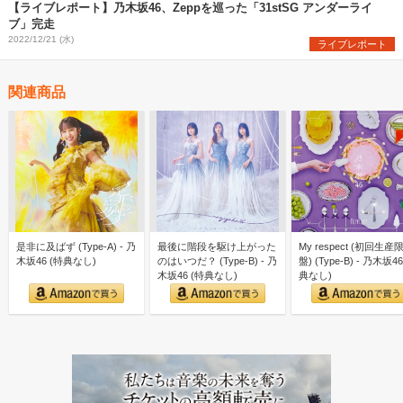
【ライブレポート】乃木坂46、Zeppを巡った「31stSG アンダーライ
ブ」完走
2022/12/21 (水)
ライブレポート
関連商品
是非に及ばず (Type-A) - 乃
最後に階段を駆け上がった
My respect (初回生産
木坂46 (特典なし)
のはいつだ？ (Type-B) - 乃
盤) (Type-B) - 乃木坂46
木坂46 (特典なし)
典なし)