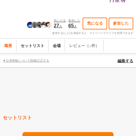
気になる
参加した
気になる
参加した
27
65
人
人
参加する(した)を登録すると、マイページでライブを管理できます
概要
セットリスト
会場
レビュー（--件）
▼公演情報について指摘/訂正する
編集する
セットリスト