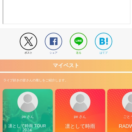
ポスト
シェア
送る
はてブ
マイベスト
ライブ好きの皆さんの推しをご紹介します。
pe さん
pe さん
ごと
凛として時雨 TOUR 
凛として時雨
RAD
2024 