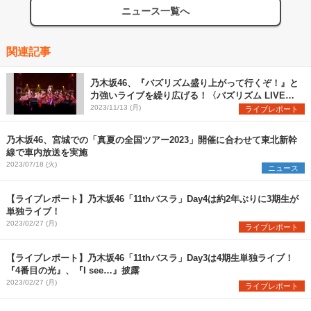
ニュース一覧へ
関連記事
乃木坂46、『バズリズム盛り上がって行くぞ！』と
力強いライブを繰り広げる！〈バズリズム LIVE
2023〉
2023/11/13 (月)
ライブレポート
乃木坂46、宮城での「真夏の全国ツアー2023」開催に合わせて東北新幹
線で車内放送を実施
2023/07/18 (火)
ニュース
【ライブレポート】乃木坂46「11thバスラ」Day4は約2年ぶりに3期生が
単独ライブ！
2023/02/27 (月)
ライブレポート
【ライブレポート】乃木坂46「11thバスラ」Day3は4期生単独ライブ！
『4番目の光』、『I see…』披露
2023/02/27 (月)
ライブレポート