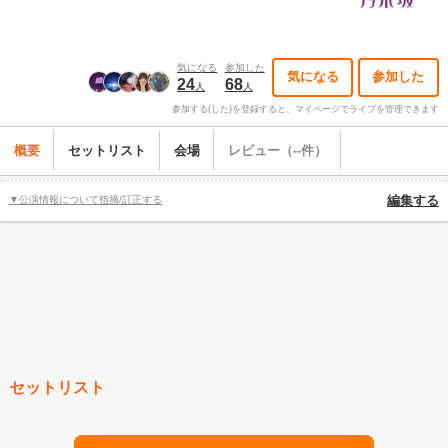
気になる
参加した
気になる
参加した
24
68
人
人
参加する(した)を登録すると、マイページでライブを管理できます
概要
セットリスト
会場
レビュー（--件）
▼公演情報について指摘/訂正する
編集する
セットリスト