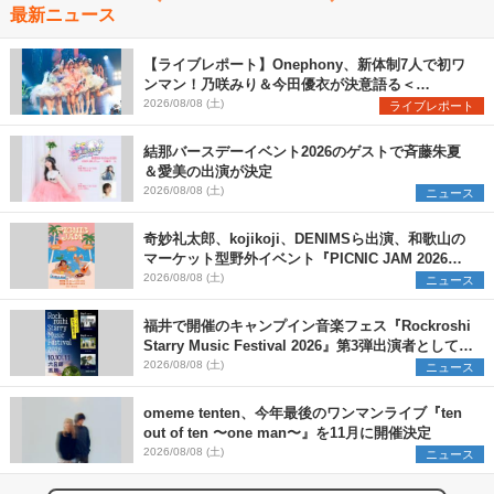
最新ニュース
【ライブレポート】Onephony、新体制7人で初ワ
ンマン！乃咲みり＆今田優衣が決意語る＜
Onephony新体制1st Oneman Live はじまりの夏
2026/08/08 (土)
ライブレポート
＞
結那バースデーイベント2026のゲストで斉藤朱夏
＆愛美の出演が決定
2026/08/08 (土)
ニュース
奇妙礼太郎、kojikoji、DENIMSら出演、和歌山の
マーケット型野外イベント『PICNIC JAM 2026』
早割チケット発売開始
2026/08/08 (土)
ニュース
福井で開催のキャンプイン音楽フェス『Rockroshi
Starry Music Festival 2026』第3弾出演者として
SCOOBIE DO、かりゆし58、Reiを発表
2026/08/08 (土)
ニュース
omeme tenten、今年最後のワンマンライブ『ten
out of ten 〜one man〜』を11月に開催決定
2026/08/08 (土)
ニュース