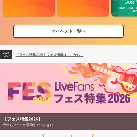
TOUR「V
Carn
2026/08/07 
Ha
マイベスト一覧へ
2026
【フェス特集2026】フェス情報はここから！
04/27
2026
【ライブ動員ランキング】2026年上半期編発表！
07/28
2026
【フェス特集2026】フェス情報はここから！
04/27
2026
【ライブ動員ランキング】2026年上半期編発表！
07/28
【フェス特集2026】
今年もフェスの季節がやってきた！