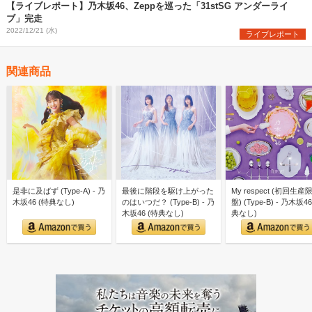
【ライブレポート】乃木坂46、Zeppを巡った「31stSG アンダーライ
ブ」完走
2022/12/21 (水)
ライブレポート
関連商品
是非に及ばず (Type-A) - 乃
最後に階段を駆け上がった
My respect (初回生産
木坂46 (特典なし)
のはいつだ？ (Type-B) - 乃
盤) (Type-B) - 乃木坂46
木坂46 (特典なし)
典なし)