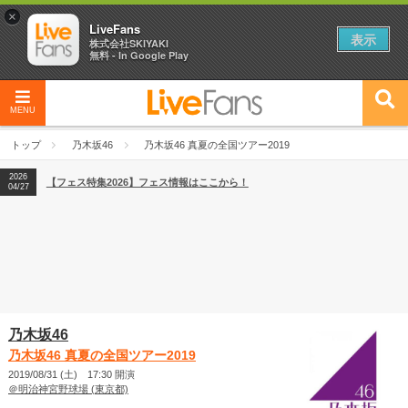
×
LiveFans
表示
株式会社SKIYAKI
無料 - In Google Play
MENU
2026
【フェス特集2026】フェス情報はここから！
04/27
トップ
乃木坂46
乃木坂46 真夏の全国ツアー2019
2026
【ライブ動員ランキング】2026年上半期編発表！
07/28
2026
【フェス特集2026】フェス情報はここから！
04/27
2026
【ライブ動員ランキング】2026年上半期編発表！
07/28
乃木坂46
乃木坂46 真夏の全国ツアー2019
2019/08/31 (土) 17:30 開演
＠明治神宮野球場 (東京都)