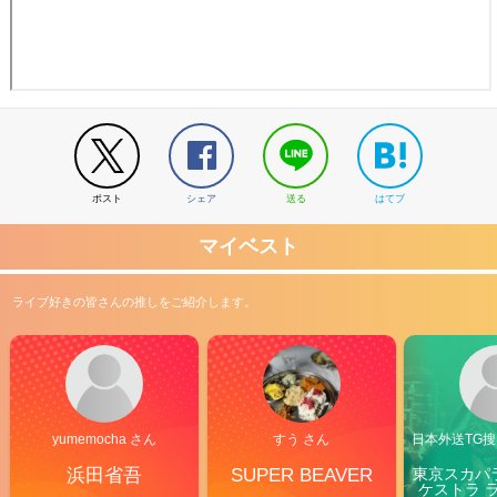
ポスト
シェア
送る
はてブ
マイベスト
ライブ好きの皆さんの推しをご紹介します。
yumemocha さん
すう さん
日本外送TG搜@
浜田省吾
SUPER BEAVER
東京スカパ
ケストラ 