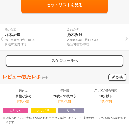
セットリストを見る
前の公演
次の公演
乃木坂46
乃木坂46
2019/08/30 (金) 18:00
2019/09/01 (日) 17:30
明治神宮野球場
明治神宮野球場
スケジュールへ
レビュー/観たレポ
投稿
(--件)
男女比
年齢層
グッズの待ち時間
男性が多め
20代～30代中心
10分以下
[2票／2票]
[2票／2票]
[1票／2票]
ときめく
ノリノリ
カオス
※掲載されている情報は投稿されたデータを集計したもので、実際のライブとは異なる場合があ
ります。