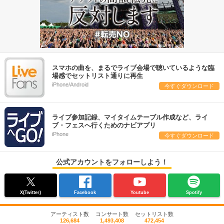
スマホの曲を、まるでライブ会場で聴いているような臨
場感でセットリスト通りに再生
iPhone/Android
今すぐダウンロード
ライブ参加記録、マイタイムテーブル作成など、ライ
ブ・フェスへ行くためのナビアプリ
iPhone
今すぐダウンロード
公式アカウントをフォローしよう！
X(Twitter)
Facebook
Youtube
Spotify
アーティスト数
コンサート数
セットリスト数
126,684
1,493,408
472,454