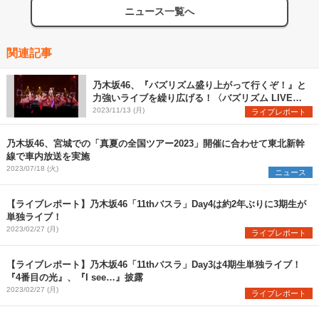
ニュース一覧へ
関連記事
乃木坂46、『バズリズム盛り上がって行くぞ！』と
力強いライブを繰り広げる！〈バズリズム LIVE
2023〉
2023/11/13 (月)
ライブレポート
乃木坂46、宮城での「真夏の全国ツアー2023」開催に合わせて東北新幹
線で車内放送を実施
2023/07/18 (火)
ニュース
【ライブレポート】乃木坂46「11thバスラ」Day4は約2年ぶりに3期生が
単独ライブ！
2023/02/27 (月)
ライブレポート
【ライブレポート】乃木坂46「11thバスラ」Day3は4期生単独ライブ！
『4番目の光』、『I see…』披露
2023/02/27 (月)
ライブレポート