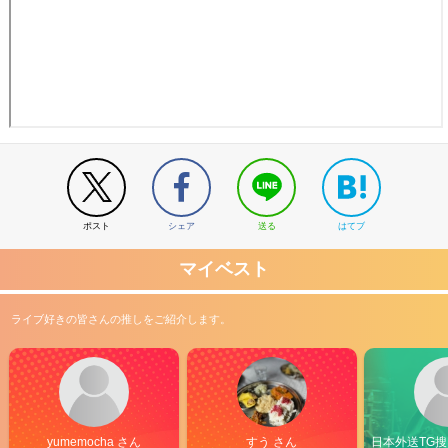
ポスト
シェア
送る
はてブ
マイベスト
ライブ好きの皆さんの推しをご紹介します。
yumemocha さん
すう さん
日本外送TG搜@