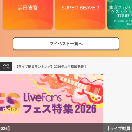
浜田省吾
SUPER BEAVER
東京スカパ
ケストラ 
TOUR「V
Carn
2026/08/07 
Ha
2026
【フェス特集2026】フェス情報はここから！
04/27
マイベスト一覧へ
2026
【ライブ動員ランキング】2026年上半期編発表！
07/28
2026
【フェス特集2026】フェス情報はここから！
04/27
2026
【ライブ動員ランキング】2026年上半期編発表！
07/28
【ライブ動員ランキング 2026年上半期】