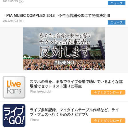
表！
2018/05/15 (火)
ニュース
「PIA MUSIC COMPLEX 2018」今年も若洲公園にて開催決定!!!
2018/04/03 (火)
ニュース
スマホの曲を、まるでライブ会場で聴いているような臨
場感でセットリスト通りに再生
iPhone/Android
今すぐダウンロード
ライブ参加記録、マイタイムテーブル作成など、ライ
ブ・フェスへ行くためのナビアプリ
iPhone
今すぐダウンロード