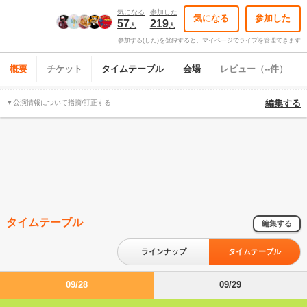
気になる
参加した
気になる
参加した
57
219
人
人
参加する(した)を登録すると、マイページでライブを管理できます
概要
チケット
タイムテーブル
会場
レビュー（--件）
▼公演情報について指摘/訂正する
編集する
タイムテーブル
編集する
ラインナップ
タイムテーブル
09/28
09/29