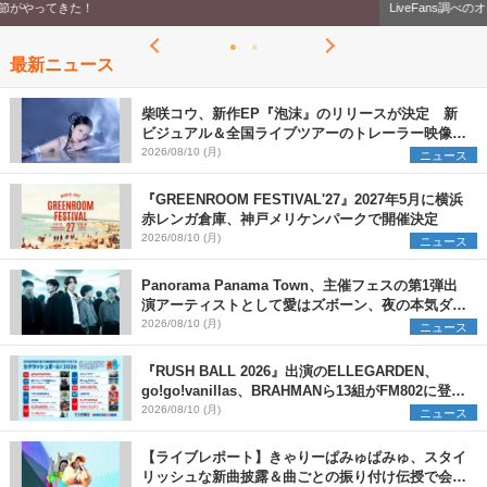
LiveFans調べのオリジナルランキング！
最新ニュース
柴咲コウ、新作EP『泡沫』のリリースが決定 新
ビジュアル＆全国ライブツアーのトレーラー映像が
一部解禁【コメントあり】
2026/08/10 (月)
ニュース
『GREENROOM FESTIVAL'27』2027年5月に横浜
赤レンガ倉庫、神戸メリケンパークで開催決定
2026/08/10 (月)
ニュース
Panorama Panama Town、主催フェスの第1弾出
演アーティストとして愛はズボーン、夜の本気ダン
スらを発表 「plus∈you」のMVも公開に
2026/08/10 (月)
ニュース
『RUSH BALL 2026』出演のELLEGARDEN、
go!go!vanillas、BRAHMANら13組がFM802に登
場、他出演アーティストの“渾身の1曲”をセレクト
2026/08/10 (月)
ニュース
【ライブレポート】きゃりーぱみゅぱみゅ、スタイ
リッシュな新曲披露＆曲ごとの振り付け伝授で会場