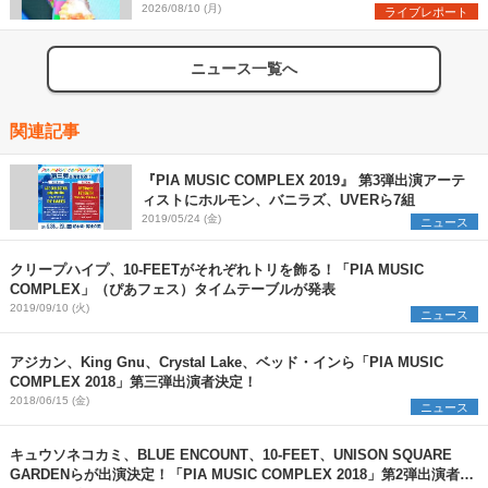
を盛り上げまくる！＜LuckyFes’26＞
2026/08/10 (月)
ライブレポート
ニュース一覧へ
関連記事
『PIA MUSIC COMPLEX 2019』 第3弾出演アーテ
ィストにホルモン、バニラズ、UVERら7組
2019/05/24 (金)
ニュース
クリープハイプ、10-FEETがそれぞれトリを飾る！「PIA MUSIC
COMPLEX」（ぴあフェス）タイムテーブルが発表
2019/09/10 (火)
ニュース
アジカン、King Gnu、Crystal Lake、ベッド・インら「PIA MUSIC
COMPLEX 2018」第三弾出演者決定！
2018/06/15 (金)
ニュース
キュウソネコカミ、BLUE ENCOUNT、10-FEET、UNISON SQUARE
GARDENらが出演決定！「PIA MUSIC COMPLEX 2018」第2弾出演者発