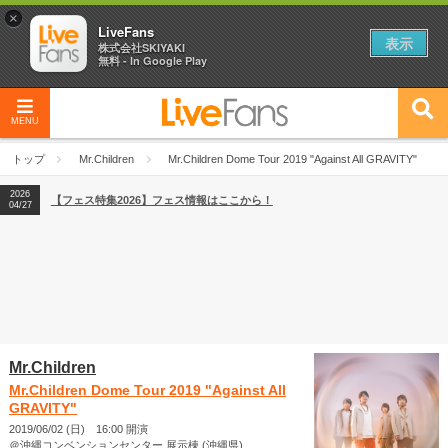
×
LiveFans
表示
株式会社SKIYAKI
無料 - In Google Play
MENU
2026
【フェス特集2026】フェス情報はここから！
04/27
トップ
Mr.Children
Mr.Children Dome Tour 2019 "Against All GRAVITY"
2026
【ライブ動員ランキング】2026年上半期編発表！
07/28
2026
【フェス特集2026】フェス情報はここから！
04/27
2026
【ライブ動員ランキング】2026年上半期編発表！
07/28
Mr.Children
Mr.Children Dome Tour 2019 "Against All
GRAVITY"
2019/06/02 (日) 16:00 開演
＠沖縄コンベンションセンター 展示棟 (沖縄県)