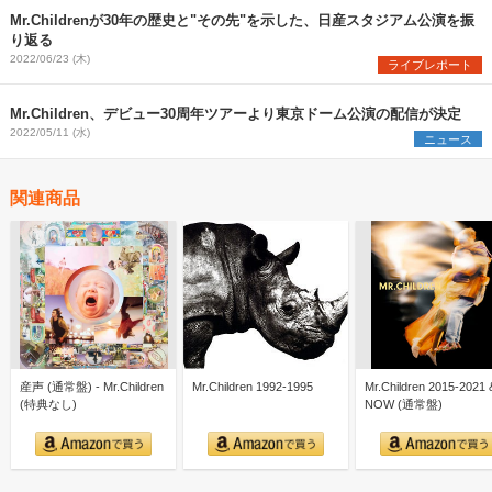
Mr.Childrenが30年の歴史と"その先"を示した、日産スタジアム公演を振
り返る
2022/06/23 (木)
ライブレポート
Mr.Children、デビュー30周年ツアーより東京ドーム公演の配信が決定
2022/05/11 (水)
ニュース
関連商品
産声 (通常盤) - Mr.Children
Mr.Children 1992-1995
Mr.Children 2015-2021 
(特典なし)
NOW (通常盤)