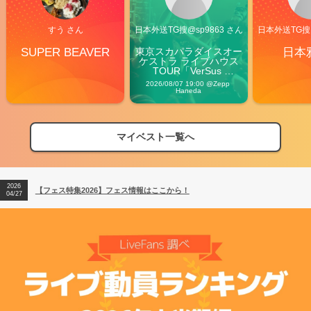
すう さん
日本外送TG搜@sp9863 さん
日本外送TG搜@
SUPER BEAVER
東京スカパラダイスオー
日本
ケストラ ライブハウス
TOUR「VerSus 
Carnival」
2026/08/07 19:00 @Zepp 
Haneda
マイベスト一覧へ
2026
【フェス特集2026】フェス情報はここから！
04/27
2026
【ライブ動員ランキング】2026年上半期編発表！
07/28
2026
【フェス特集2026】フェス情報はここから！
04/27
2026
【ライブ動員ランキング】2026年上半期編発表！
07/28