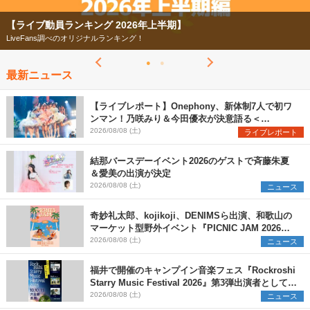
【ライブ動員ランキング 2026年上半期】
LiveFans調べのオリジナルランキング！
最新ニュース
【ライブレポート】Onephony、新体制7人で初ワ
ンマン！乃咲みり＆今田優衣が決意語る＜
Onephony新体制1st Oneman Live はじまりの夏
2026/08/08 (土)
ライブレポート
＞
結那バースデーイベント2026のゲストで斉藤朱夏
＆愛美の出演が決定
2026/08/08 (土)
ニュース
奇妙礼太郎、kojikoji、DENIMSら出演、和歌山の
マーケット型野外イベント『PICNIC JAM 2026』
早割チケット発売開始
2026/08/08 (土)
ニュース
福井で開催のキャンプイン音楽フェス『Rockroshi
Starry Music Festival 2026』第3弾出演者として
SCOOBIE DO、かりゆし58、Reiを発表
2026/08/08 (土)
ニュース