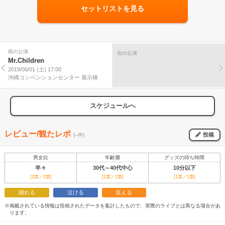
セットリストを見る
前の公演
次の公演
Mr.Children
2019/06/01 (土) 17:00
沖縄コンベンションセンター 展示棟
スケジュールへ
レビュー/観たレポ
投稿
(--件)
男女比
年齢層
グッズの待ち時間
半々
30代～40代中心
10分以下
[2票／2票]
[2票／2票]
[1票／1票]
踊れる
泣ける
笑える
※掲載されている情報は投稿されたデータを集計したもので、実際のライブとは異なる場合があ
ります。