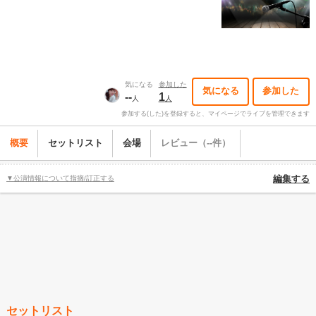
気になる
参加した
気になる
参加した
--
1
人
人
参加する(した)を登録すると、マイページでライブを管理できます
概要
セットリスト
会場
レビュー（--件）
▼公演情報について指摘/訂正する
編集する
セットリスト