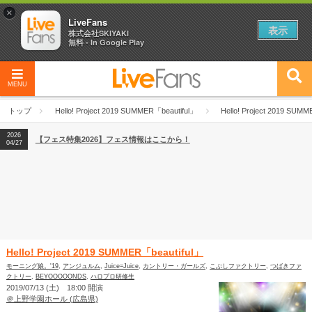
×
LiveFans
表示
株式会社SKIYAKI
無料 - In Google Play
MENU
2026
【フェス特集2026】フェス情報はここから！
04/27
トップ
Hello! Project 2019 SUMMER「beautiful」
Hello! Project 2019 SUM
2026
【ライブ動員ランキング】2026年上半期編発表！
07/28
2026
【フェス特集2026】フェス情報はここから！
04/27
2026
【ライブ動員ランキング】2026年上半期編発表！
07/28
Hello! Project 2019 SUMMER「beautiful」
モーニング娘。'19
,
アンジュルム
,
Juice=Juice
,
カントリー・ガールズ
,
こぶしファクトリー
,
つばきファ
クトリー
,
BEYOOOOONDS
,
ハロプロ研修生
2019/07/13 (土) 18:00 開演
＠上野学園ホール (広島県)