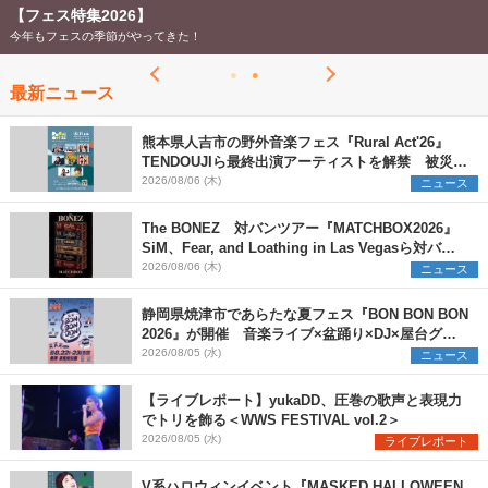
【フェス特集2026】
今年もフェスの季節がやってきた！
最新ニュース
熊本県人吉市の野外音楽フェス『Rural Act'26』
TENDOUJIら最終出演アーティストを解禁 被災地
支援プロジェクトの始動も発表
2026/08/06 (木)
ニュース
The BONEZ 対バンツアー『MATCHBOX2026』
SiM、Fear, and Loathing in Las Vegasら対バン
アーティストを一斉解禁
2026/08/06 (木)
ニュース
静岡県焼津市であらたな夏フェス『BON BON BON
2026』が開催 音楽ライブ×盆踊り×DJ×屋台グル
メ×ランタンナイトで彩る2日間
2026/08/05 (水)
ニュース
【ライブレポート】yukaDD、圧巻の歌声と表現力
でトリを飾る＜WWS FESTIVAL vol.2＞
2026/08/05 (水)
ライブレポート
V系ハロウィンイベント『MASKED HALLOWEEN