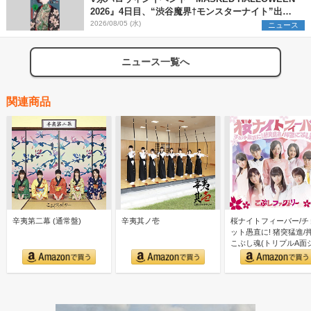
2026』4日目、“渋谷魔界†モンスターナイト”出演6
組を発表
2026/08/05 (水)
ニュース
ニュース一覧へ
関連商品
辛夷第二幕 (通常盤)
辛夷其ノ壱
桜ナイトフィーバー/チ
ット愚直に! 猪突猛進/押
こぶし魂(トリプルA面
グル)(初回生産…