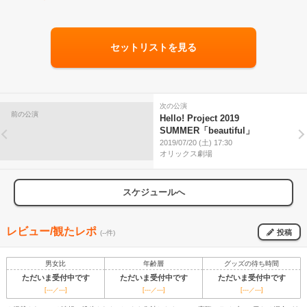
セットリストを見る
次の公演
前の公演
Hello! Project 2019
SUMMER「beautiful」
2019/07/20 (土) 17:30
オリックス劇場
スケジュールへ
レビュー/観たレポ
投稿
(--件)
男女比
年齢層
グッズの待ち時間
ただいま受付中です
ただいま受付中です
ただいま受付中です
[---／---]
[---／---]
[---／---]