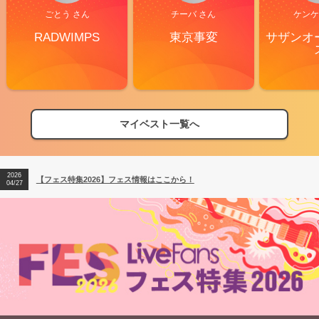
ごとう さん
チーバ さん
ケンケ
RADWIMPS
東京事変
サザンオ
マイベスト一覧へ
2026
【フェス特集2026】フェス情報はここから！
04/27
2026
【ライブ動員ランキング】2026年上半期編発表！
07/28
2026
【フェス特集2026】フェス情報はここから！
04/27
2026
【ライブ動員ランキング】2026年上半期編発表！
07/28