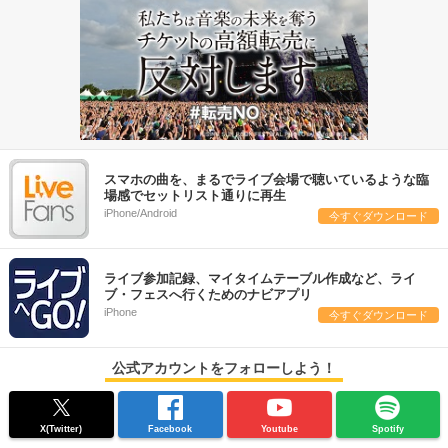
スマホの曲を、まるでライブ会場で聴いているような臨
場感でセットリスト通りに再生
iPhone/Android
今すぐダウンロード
ライブ参加記録、マイタイムテーブル作成など、ライ
ブ・フェスへ行くためのナビアプリ
iPhone
今すぐダウンロード
公式アカウントをフォローしよう！
X(Twitter)
Facebook
Youtube
Spotify