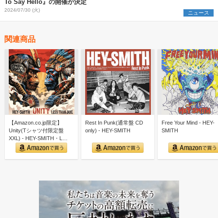
To Say Hello』の開催が決定
2024/07/30 (火)
ニュース
関連商品
【Amazon.co.jp限定】
Rest In Punk(通常盤 CD
Free Your Mind - HEY-
Unity(Tシャツ付限定盤
only) - HEY-SMITH
SMITH
XXL) - HEY-SMITH・L…