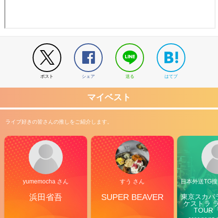
ポスト
シェア
送る
はてブ
マイベスト
ライブ好きの皆さんの推しをご紹介します。
yumemocha さん
すう さん
日本外送TG搜@
浜田省吾
SUPER BEAVER
東京スカパ
ケストラ 
TOUR「V
Carn