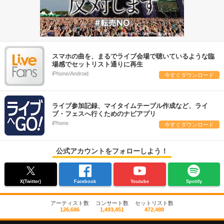
スマホの曲を、まるでライブ会場で聴いているような臨
場感でセットリスト通りに再生
iPhone/Android
今すぐダウンロード
ライブ参加記録、マイタイムテーブル作成など、ライ
ブ・フェスへ行くためのナビアプリ
iPhone
今すぐダウンロード
公式アカウントをフォローしよう！
X(Twitter)
Facebook
Youtube
Spotify
アーティスト数
コンサート数
セットリスト数
126,686
1,493,451
472,488