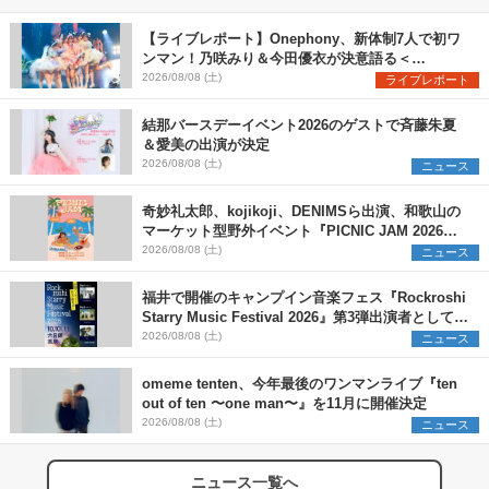
【ライブレポート】Onephony、新体制7人で初ワ
ンマン！乃咲みり＆今田優衣が決意語る＜
Onephony新体制1st Oneman Live はじまりの夏
2026/08/08 (土)
ライブレポート
＞
結那バースデーイベント2026のゲストで斉藤朱夏
＆愛美の出演が決定
2026/08/08 (土)
ニュース
奇妙礼太郎、kojikoji、DENIMSら出演、和歌山の
マーケット型野外イベント『PICNIC JAM 2026』
早割チケット発売開始
2026/08/08 (土)
ニュース
福井で開催のキャンプイン音楽フェス『Rockroshi
Starry Music Festival 2026』第3弾出演者として
SCOOBIE DO、かりゆし58、Reiを発表
2026/08/08 (土)
ニュース
omeme tenten、今年最後のワンマンライブ『ten
out of ten 〜one man〜』を11月に開催決定
2026/08/08 (土)
ニュース
ニュース一覧へ