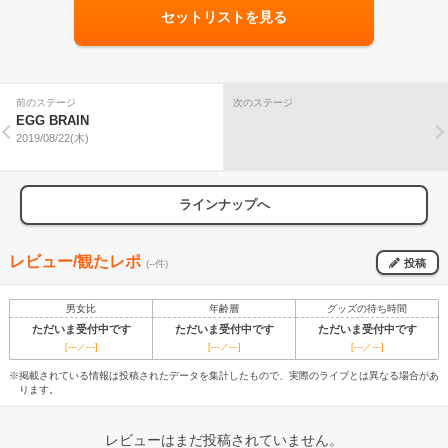
セットリストを見る
前のステージ
次のステージ
EGG BRAIN
2019/08/22(木)
ラインナップへ
レビュー/観たレポ
投稿
(--件)
男女比
年齢層
グッズの待ち時間
ただいま受付中です
ただいま受付中です
ただいま受付中です
[---／---]
[---／---]
[---／---]
※掲載されている情報は投稿されたデータを集計したもので、実際のライブとは異なる場合があ
ります。
レビューはまだ投稿されていません。