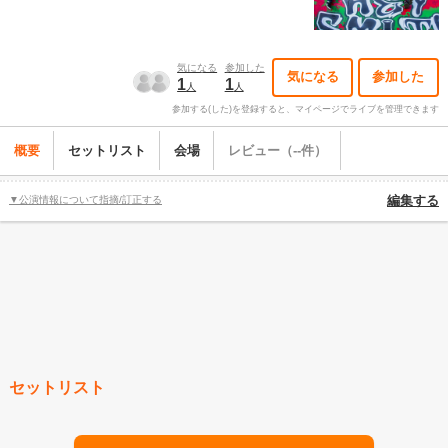
気になる
参加した
気になる
参加した
1
1
人
人
参加する(した)を登録すると、マイページでライブを管理できます
概要
セットリスト
会場
レビュー（--件）
▼公演情報について指摘/訂正する
編集する
セットリスト