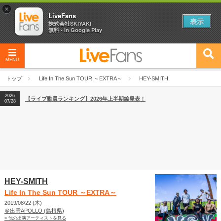
×
LiveFans
表示
株式会社SKIYAKI
無料 - In Google Play
2026
【フェス特集2026】フェス情報はここから！
04/27
MENU
2026
【ライブ動員ランキング】2026年上半期編発表！
07/28
トップ
Life In The Sun TOUR ～EXTRA～
HEY-SMITH
2026
【フェス特集2026】フェス情報はここから！
04/27
2026
【ライブ動員ランキング】2026年上半期編発表！
07/28
HEY-SMITH
Life In The Sun TOUR ～EXTRA～
2019/08/22 (木)
＠出雲APOLLO (島根県)
» 他の出演アーティストを見る