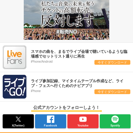
スマホの曲を、まるでライブ会場で聴いているような臨
場感でセットリスト通りに再生
iPhone/Android
今すぐダウンロード
ライブ参加記録、マイタイムテーブル作成など、ライ
ブ・フェスへ行くためのナビアプリ
iPhone
今すぐダウンロード
公式アカウントをフォローしよう！
X(Twitter)
Facebook
Youtube
Spotify