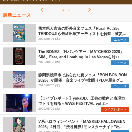
最新ニュース
熊本県人吉市の野外音楽フェス『Rural Act'26』
TENDOUJIら最終出演アーティストを解禁 被災地
支援プロジェクトの始動も発表
2026/08/06 (木)
ニュース
The BONEZ 対バンツアー『MATCHBOX2026』
SiM、Fear, and Loathing in Las Vegasら対バン
アーティストを一斉解禁
2026/08/06 (木)
ニュース
静岡県焼津市であらたな夏フェス『BON BON BON
2026』が開催 音楽ライブ×盆踊り×DJ×屋台グル
メ×ランタンナイトで彩る2日間
2026/08/05 (水)
ニュース
【ライブレポート】yukaDD、圧巻の歌声と表現力
でトリを飾る＜WWS FESTIVAL vol.2＞
2026/08/05 (水)
ライブレポート
V系ハロウィンイベント『MASKED HALLOWEEN
2026』4日目、“渋谷魔界†モンスターナイト”出演6
2026/08/05 (水)