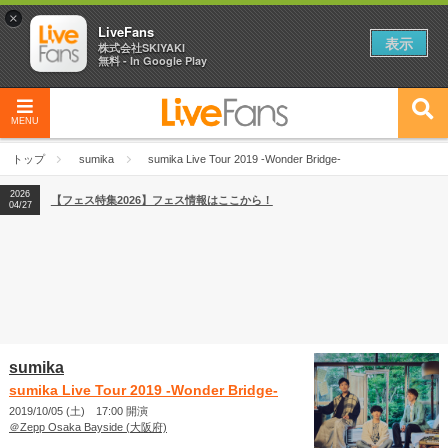
×
LiveFans
表示
株式会社SKIYAKI
無料 - In Google Play
MENU
2026
【フェス特集2026】フェス情報はここから！
04/27
トップ
sumika
sumika Live Tour 2019 -Wonder Bridge-
2026
【ライブ動員ランキング】2026年上半期編発表！
07/28
2026
【フェス特集2026】フェス情報はここから！
04/27
2026
【ライブ動員ランキング】2026年上半期編発表！
07/28
sumika
sumika Live Tour 2019 -Wonder Bridge-
2019/10/05 (土) 17:00 開演
＠Zepp Osaka Bayside (大阪府)