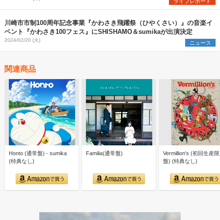
ライブレポート
川崎市市制100周年記念事業『かわさき飛躍祭（ひやくさい）』の音楽イ
ベント『かわさき100フェス』にSHISHAMO＆sumikaが出演決定
2024/02/20 (火)
ニュース
関連商品
Honto (通常盤) - sumika
Familia(通常盤)
Vermillion's (初回生産
(特典なし)
盤) (特典なし)