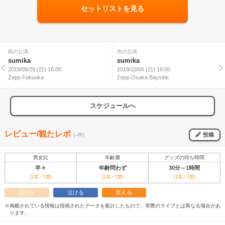
セットリストを見る
前の公演
次の公演
sumika
sumika
2019/09/29 (日) 16:00
2019/10/06 (日) 16:00
Zepp Fukuoka
Zepp Osaka Bayside
スケジュールへ
レビュー/観たレポ
投稿
(--件)
男女比
年齢層
グッズの待ち時間
半々
年齢問わず
30分～1時間
[1票／1票]
[1票／1票]
[1票／1票]
穏やか
泣ける
笑える
※掲載されている情報は投稿されたデータを集計したもので、実際のライブとは異なる場合があ
ります。