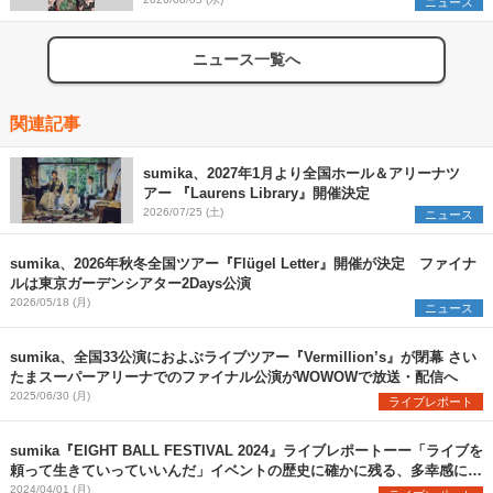
組を発表
ニュース
ニュース一覧へ
関連記事
sumika、2027年1月より全国ホール＆アリーナツ
アー 『Laurens Library』開催決定
2026/07/25 (土)
ニュース
sumika、2026年秋冬全国ツアー『Flügel Letter』開催が決定 ファイナ
ルは東京ガーデンシアター2Days公演
2026/05/18 (月)
ニュース
sumika、全国33公演におよぶライブツアー『Vermillion’s』が閉幕 さい
たまスーパーアリーナでのファイナル公演がWOWOWで放送・配信へ
2025/06/30 (月)
ライブレポート
sumika『EIGHT BALL FESTIVAL 2024』ライブレポートーー「ライブを
頼って生きていっていいんだ」イベントの歴史に確かに残る、多幸感に満
ちた瞬間を目撃
2024/04/01 (月)