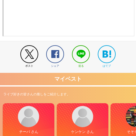
ポスト
シェア
送る
はてブ
マイベスト
ライブ好きの皆さんの推しをご紹介します。
チーバ さん
ケンケン さん
そそ