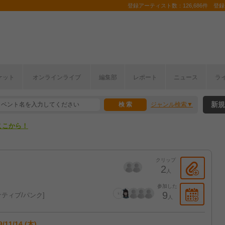
登録アーティスト数：126,686件 登録コ
ケット
オンラインライブ
編集部
レポート
ニュース
ラ
ここから！
新規
ジャンル検索
上半期編発表！
ここから！
上半期編発表！
クリップ
2
人
参加した
9
ティブ/パンク
人
9/11/14 (木)