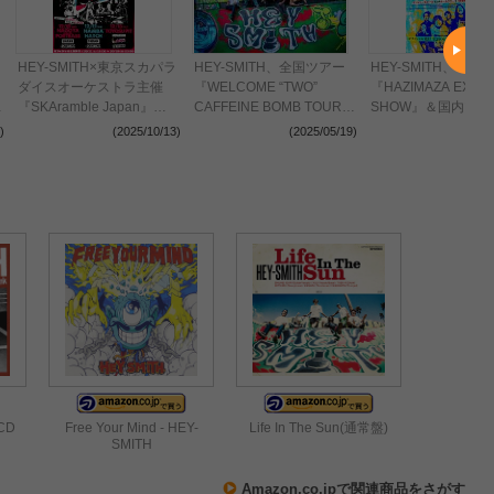
HEY-SMITH×東京スカパラ
HEY-SMITH、全国ツアー
HEY-SMITH、
ダイスオーケストラ主催
『WELCOME “TWO”
『HAZIMAZA EXTR
泉
『SKAramble Japan』
CAFFEINE BOMB TOUR』
SHOW』＆国内ツア
SHANK、MONGOL800、
＆ハジマザ前哨戦
『Goodbye To Say 
)
(2025/10/13)
(2025/05/19)
(2024
POTSHOTら5組の出演が
『HAZIMAZA EXTRA
の開催が決定
決定
SHOW』の開催を発表
 CD
Free Your Mind - HEY-
Life In The Sun(通常盤)
SMITH
Amazon.co.jpで関連商品をさがす