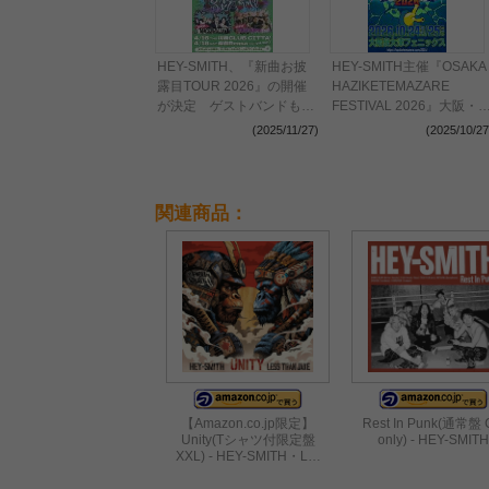
HEY-SMITH、『新曲お披
HEY-SMITH主催『OSAKA
露目TOUR 2026』の開催
HAZIKETEMAZARE
が決定 ゲストバンドも発
FESTIVAL 2026』大阪・
表に
大津フェニックスでの
(2025/11/27)
(2025/10/27
2Days開催が決定
関連商品：
【Amazon.co.jp限定】
Rest In Punk(通常盤
Unity(Tシャツ付限定盤
only) - HEY-SMITH
XXL) - HEY-SMITH・L…