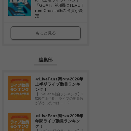
KTR主催ライブイベント
『GOAT』第4回にTERU f
rom Crossfaithの出演が決
定
もっと見る
編集部
≪LiveFans調べ≫2026年
上半期ライブ動員ランキ
ング！
【LiveFans独自ランキング】2
026年上半期、ライブの動員数
が多かったのは…！？
≪LiveFans調べ≫2025年
年間ライブ動員ランキン
グ！
【LiveFans独自ランキング】2