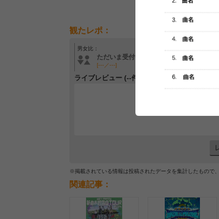
観たレポ：
男女比：
年齢層：
ただいま受付中です
ただいま受付中です
[---／---]
[---／---]
ライブレビュー (--件)
レビュー
最初のレ
※掲載されている情報は投稿されたデータを集計したもので
関連記事：