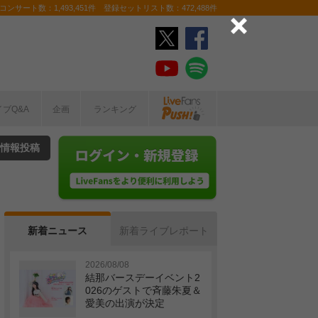
ンサート数：1,493,451件 登録セットリスト数：472,488件
イブQ&A
企画
ランキング
情報投稿
新着ニュース
新着ライブレポート
2026/08/08
結那バースデーイベント2
026のゲストで斉藤朱夏＆
愛美の出演が決定