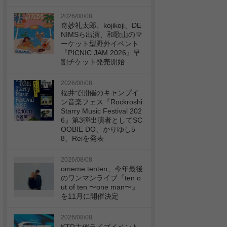
2026/08/08
奇妙礼太郎、kojikoji、DE
NIMSら出演、和歌山のマ
ーケット型野外イベント
『PICNIC JAM 2026』早
割チケット発売開始
2026/08/08
福井で開催のキャンプイ
ン音楽フェス『Rockroshi
Starry Music Festival 202
6』第3弾出演者としてSC
OOBIE DO、かりゆし5
8、Reiを発表
2026/08/08
omeme tenten、今年最後
のワンマンライブ『ten o
ut of ten 〜one man〜』
を11月に開催決定
2026/08/08