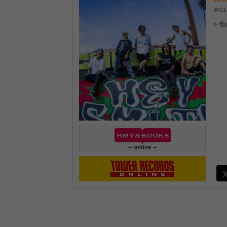
＠CL
» 