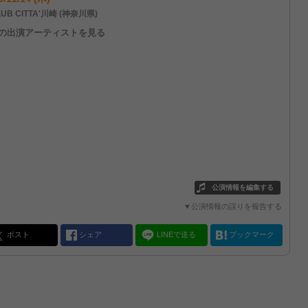
UB CITTA'川崎 (神奈川県)
他の出演アーティストを見る
公演情報を編集する
▼公演情報の誤りを報告する
ポスト
シェア
LINEで送る
ブックマーク