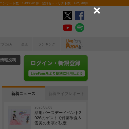
ンサート数：1,493,261件 登録セットリスト数：472,348件
イブQ&A
企画
ランキング
情報投稿
新着ニュース
新着ライブレポート
2026/08/08
結那バースデーイベント2
026のゲストで斉藤朱夏＆
愛美の出演が決定