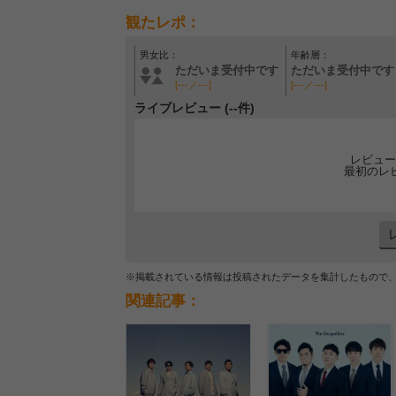
観たレポ：
男女比：
年齢層：
ただいま受付中です
ただいま受付中です
[---／---]
[---／---]
ライブレビュー (--件)
レビュー
最初のレ
※掲載されている情報は投稿されたデータを集計したもので
関連記事：