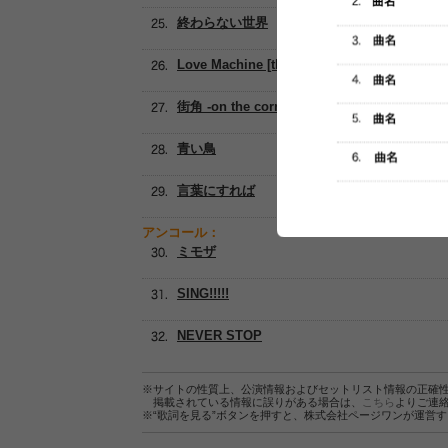
終わらない世界
Love Machine [the Miracles]
街角 -on the corner-
青い鳥
言葉にすれば
アンコール：
ミモザ
SING!!!!!
NEVER STOP
※サイトの性質上、公演情報およびセットリスト情報の正確
掲載されている情報に誤りがある場合は、
こちら
よりご連
※“歌詞を見る”ボタンを押すと、株式会社ページワンが運営