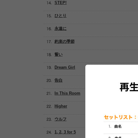
STEP!
ひとり
永遠に
約束の季節
誓い
Dream Girl
告白
In This Room
Higher
ウルフ
1, 2, 3 for 5