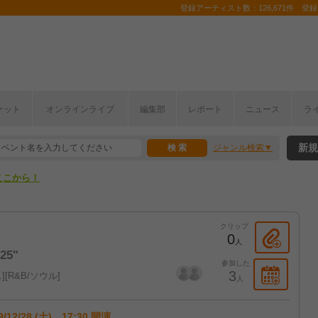
登録アーティスト数：126,671件 登録コ
ケット
オンラインライブ
編集部
レポート
ニュース
ラ
ここから！
新規
ジャンル検索
上半期編発表！
ここから！
上半期編発表！
クリップ
0
人
25"
参加した
3
ス
R&B/ソウル
人
9/12/28 (土) 17:30 開演