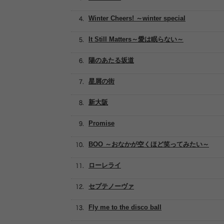
Winter Cheers! ～winter special
It Still Matters～愛は眠らない～
陽のあたる坂道
星屑の街
新大阪
Promise
BOO ～おなかが空くほど笑ってみたい～
ローレライ
セプテノーヴァ
Fly me to the disco ball