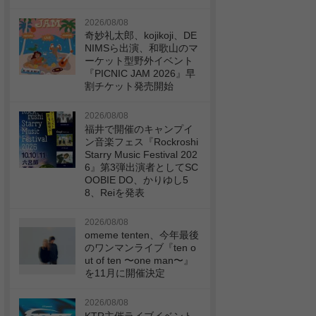
2026/08/08
奇妙礼太郎、kojikoji、DE
NIMSら出演、和歌山のマ
ーケット型野外イベント
『PICNIC JAM 2026』早
割チケット発売開始
2026/08/08
福井で開催のキャンプイ
ン音楽フェス『Rockroshi
Starry Music Festival 202
6』第3弾出演者としてSC
OOBIE DO、かりゆし5
8、Reiを発表
2026/08/08
omeme tenten、今年最後
のワンマンライブ『ten o
ut of ten 〜one man〜』
を11月に開催決定
2026/08/08