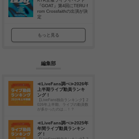
KTR主催ライブイベント
『GOAT』第4回にTERU f
rom Crossfaithの出演が決
定
もっと見る
編集部
≪LiveFans調べ≫2026年
上半期ライブ動員ランキ
ング！
【LiveFans独自ランキング】2
026年上半期、ライブの動員数
が多かったのは…！？
≪LiveFans調べ≫2025年
年間ライブ動員ランキン
グ！
【LiveFans独自ランキング】2