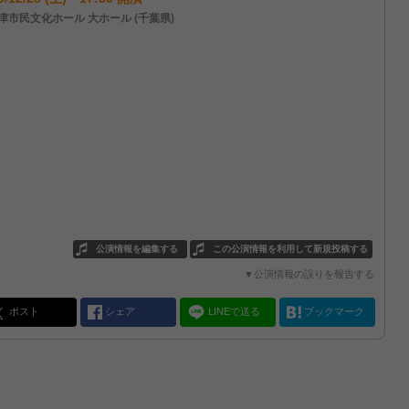
津市民文化ホール 大ホール (千葉県)
公演情報を編集する
この公演情報を利用して新規投稿する
▼公演情報の誤りを報告する
ポスト
シェア
LINEで送る
ブックマーク