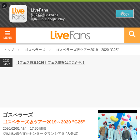
×
LiveFans
表示
株式会社SKIYAKI
無料 - In Google Play
MENU
2026
【フェス特集2026】フェス情報はここから！
04/27
トップ
ゴスペラーズ
ゴスペラーズ坂ツアー2019～2020 "G25"
2026
【ライブ動員ランキング】2026年上半期編発表！
07/28
2026
【フェス特集2026】フェス情報はここから！
04/27
2026
【ライブ動員ランキング】2026年上半期編発表！
07/28
ゴスペラーズ
ゴスペラーズ坂ツアー2019～2020 "G25"
2020/02/01 (土) 17:30 開演
＠iichiko総合文化センター グランシアタ (大分県)