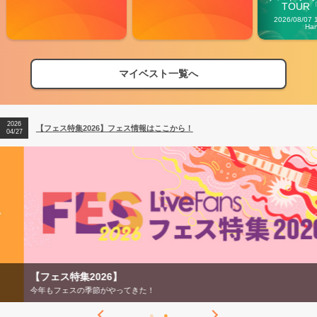
TOUR「V
Carn
2026/08/07 
Ha
マイベスト一覧へ
2026
【フェス特集2026】フェス情報はここから！
04/27
2026
【ライブ動員ランキング】2026年上半期編発表！
07/28
2026
【フェス特集2026】フェス情報はここから！
04/27
2026
【ライブ動員ランキング】2026年上半期編発表！
07/28
【フェス特集2026】
今年もフェスの季節がやってきた！