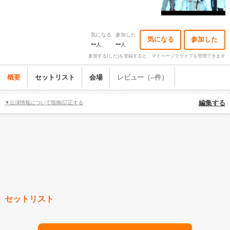
気になる
参加した
気になる
参加した
--
--
人
人
参加する(した)を登録すると、マイページでライブを管理できます
概要
セットリスト
会場
レビュー（--件）
▼公演情報について指摘/訂正する
編集する
セットリスト