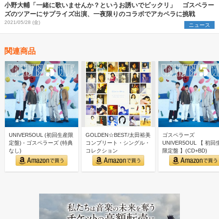
小野大輔「一緒に歌いませんか？というお誘いでビックリ」 ゴスペラー
ズのツアーにサプライズ出演、一夜限りのコラボでアカペラに挑戦
2021/05/28 (金)
ニュース
関連商品
UNIVER5OUL (初回生産限
GOLDEN☆BEST/太田裕美
ゴスペラーズ
定盤) - ゴスペラーズ (特典
コンプリート・シングル・
UNIVER5OUL 【 初回
なし)
コレクション
限定盤 】(CD+BD)