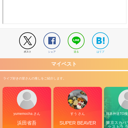
ポスト
シェア
送る
はてブ
マイベスト
ライブ好きの皆さんの推しをご紹介します。
yumemocha さん
すう さん
日本外送TG搜@
浜田省吾
SUPER BEAVER
東京スカパ
ケストラ 