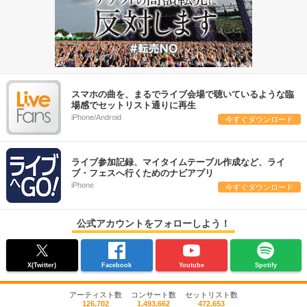
スマホの曲を、まるでライブ会場で聴いているような臨
場感でセットリスト通りに再生
iPhone/Android
今すぐダウンロード
ライブ参加記録、マイタイムテーブル作成など、ライ
ブ・フェスへ行くためのナビアプリ
iPhone
今すぐダウンロード
公式アカウントをフォローしよう！
X(Twitter)
Facebook
Youtube
Spotify
アーティスト数
コンサート数
セットリスト数
126,702
1,493,662
472,653