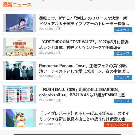
最新ニュース
柴咲コウ、新作EP『泡沫』のリリースが決定 新
ビジュアル＆全国ライブツアーのトレーラー映像が
一部解禁【コメントあり】
2026/08/10 (月)
ニュース
『GREENROOM FESTIVAL'27』2027年5月に横浜
赤レンガ倉庫、神戸メリケンパークで開催決定
2026/08/10 (月)
ニュース
Panorama Panama Town、主催フェスの第1弾出
演アーティストとして愛はズボーン、夜の本気ダン
スらを発表 「plus∈you」のMVも公開に
2026/08/10 (月)
ニュース
『RUSH BALL 2026』出演のELLEGARDEN、
go!go!vanillas、BRAHMANら13組がFM802に登
場、他出演アーティストの“渾身の1曲”をセレクト
2026/08/10 (月)
ニュース
【ライブレポート】きゃりーぱみゅぱみゅ、スタイ
リッシュな新曲披露＆曲ごとの振り付け伝授で会場
を盛り上げまくる！＜LuckyFes’26＞
2026/08/10 (月)
ライブレポート