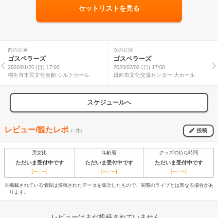
セットリストを見る
前の公演
次の公演
ゴスペラーズ
ゴスペラーズ
2020/01/26 (日) 17:00
2020/02/02 (日) 17:00
桐生市市民文化会館 シルクホール
日向市文化交流センター 大ホール
スケジュールへ
レビュー/観たレポ
投稿
(--件)
男女比
年齢層
グッズの待ち時間
ただいま受付中です
ただいま受付中です
ただいま受付中です
[---／---]
[---／---]
[---／---]
※掲載されている情報は投稿されたデータを集計したもので、実際のライブとは異なる場合があ
ります。
レビューはまだ投稿されていません。