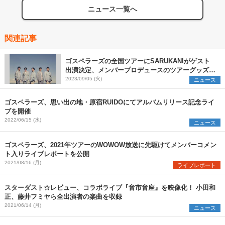
ニュース一覧へ
関連記事
ゴスペラーズの全国ツアーにSARUKANIがゲスト
出演決定、メンバープロデュースのツアーグッズも
公開
2023/09/05 (火)
ニュース
ゴスペラーズ、思い出の地・原宿RUIDOにてアルバムリリース記念ライ
ブを開催
2022/06/15 (水)
ニュース
ゴスペラーズ、2021年ツアーのWOWOW放送に先駆けてメンバーコメン
ト入りライブレポートを公開
2021/08/16 (月)
ライブレポート
スターダスト☆レビュー、コラボライブ『音市音座』を映像化！ 小田和
正、藤井フミヤら全出演者の楽曲を収録
2021/06/14 (月)
ニュース