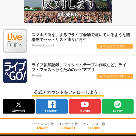
スマホの曲を、まるでライブ会場で聴いているような臨
場感でセットリスト通りに再生
iPhone/Android
今すぐダウンロード
ライブ参加記録、マイタイムテーブル作成など、ライ
ブ・フェスへ行くためのナビアプリ
iPhone
今すぐダウンロード
公式アカウントをフォローしよう！
X(Twitter)
Facebook
Youtube
Spotify
アーティスト数
コンサート数
セットリスト数
126,686
1,493,451
472,488