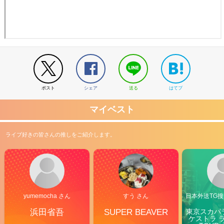
ポスト
シェア
送る
はてブ
マイベスト
ライブ好きの皆さんの推しをご紹介します。
yumemocha さん
すう さん
日本外送TG搜@
浜田省吾
SUPER BEAVER
東京スカパ
ケストラ 