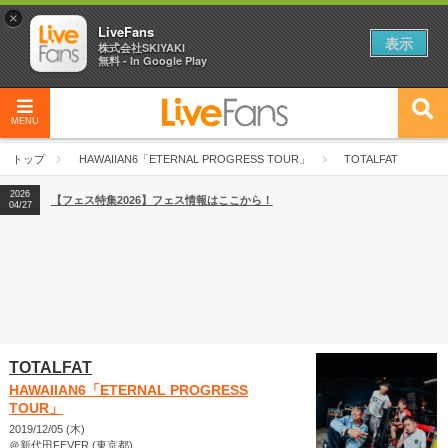
×
LiveFans
表示
株式会社SKIYAKI
無料 - In Google Play
MENU
2026
【フェス特集2026】フェス情報はここから！
04/27
トップ
HAWAIIAN6「ETERNAL PROGRESS TOUR」
TOTALFAT
2026
【ライブ動員ランキング】2026年上半期編発表！
07/28
2026
【フェス特集2026】フェス情報はここから！
04/27
2026
【ライブ動員ランキング】2026年上半期編発表！
07/28
TOTALFAT
HAWAIIAN6「ETERNAL PROGRESS
TOUR」
2019/12/05 (木)
＠新代田FEVER (東京都)