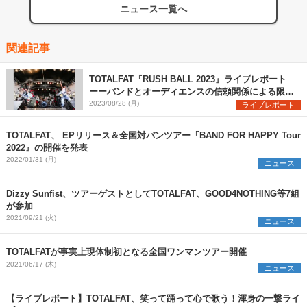
ニュース一覧へ
関連記事
TOTALFAT『RUSH BALL 2023』ライブレポート
ーーバンドとオーディエンスの信頼関係による限界
突破と灼熱アクト
2023/08/28 (月)
ライブレポート
TOTALFAT、 EPリリース＆全国対バンツアー『BAND FOR HAPPY Tour
2022』の開催を発表
2022/01/31 (月)
ニュース
Dizzy Sunfist、ツアーゲストとしてTOTALFAT、GOOD4NOTHING等7組
が参加
2021/09/21 (火)
ニュース
TOTALFATが事実上現体制初となる全国ワンマンツアー開催
2021/06/17 (木)
ニュース
【ライブレポート】TOTALFAT、笑って踊って心で歌う！渾身の一撃ライ