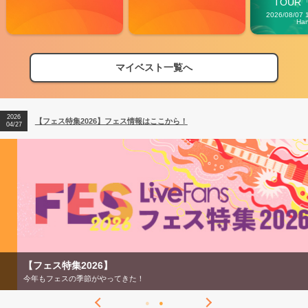
TOUR「V
Carn
2026/08/07 
Ha
マイベスト一覧へ
2026
【フェス特集2026】フェス情報はここから！
04/27
2026
【ライブ動員ランキング】2026年上半期編発表！
07/28
2026
【フェス特集2026】フェス情報はここから！
04/27
2026
【ライブ動員ランキング】2026年上半期編発表！
07/28
【フェス特集2026】
今年もフェスの季節がやってきた！