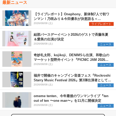
最新ニュース
【ライブレポート】Onephony、新体制7人で初ワ
ンマン！乃咲みり＆今田優衣が決意語る＜
Onephony新体制1st Oneman Live はじまりの夏
2026/08/08 (土)
ライブレポート
＞
結那バースデーイベント2026のゲストで斉藤朱夏
＆愛美の出演が決定
2026/08/08 (土)
ニュース
奇妙礼太郎、kojikoji、DENIMSら出演、和歌山の
マーケット型野外イベント『PICNIC JAM 2026』
早割チケット発売開始
2026/08/08 (土)
ニュース
福井で開催のキャンプイン音楽フェス『Rockroshi
Starry Music Festival 2026』第3弾出演者として
SCOOBIE DO、かりゆし58、Reiを発表
2026/08/08 (土)
ニュース
omeme tenten、今年最後のワンマンライブ『ten
out of ten 〜one man〜』を11月に開催決定
2026/08/08 (土)
ニュース