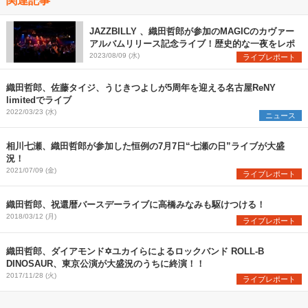
JAZZBILLY 、織田哲郎が参加のMAGICのカヴァー
アルバムリリース記念ライブ！歴史的な一夜をレポ
2023/08/09 (水)
ライブレポート
織田哲郎、佐藤タイジ、うじきつよしが5周年を迎える名古屋ReNY
limitedでライブ
2022/03/23 (水)
ニュース
相川七瀬、織田哲郎が参加した恒例の7月7日“七瀬の日”ライブが大盛
況！
2021/07/09 (金)
ライブレポート
織田哲郎、祝還暦バースデーライブに高橋みなみも駆けつける！
2018/03/12 (月)
ライブレポート
織田哲郎、ダイアモンド✡ユカイらによるロックバンド ROLL-B
DINOSAUR、東京公演が大盛況のうちに終演！！
2017/11/28 (火)
ライブレポート