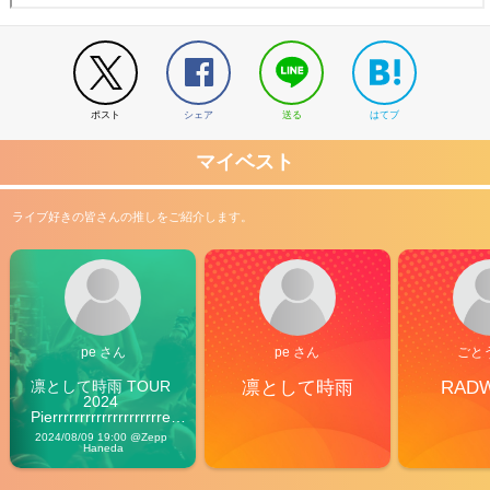
ポスト
シェア
送る
はてブ
マイベスト
ライブ好きの皆さんの推しをご紹介します。
pe さん
pe さん
ごと
凛として時雨 TOUR 
凛として時雨
RAD
2024 
Pierrrrrrrrrrrrrrrrrrrre 
Vibes
2024/08/09 19:00 @Zepp 
Haneda