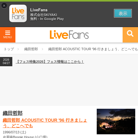
×
LiveFans
表示
株式会社SKIYAKI
無料 - In Google Play
MENU
2026
【フェス特集2026】フェス情報はここから！
04/27
トップ
織田哲郎
織田哲郎 ACOUSTIC TOUR '96 行きましょう、どこへでも
2026
【ライブ動員ランキング】2026年上半期編発表！
07/28
2026
【フェス特集2026】フェス情報はここから！
04/27
2026
【ライブ動員ランキング】2026年上半期編発表！
07/28
織田哲郎
織田哲郎 ACOUSTIC TOUR '96 行きましょ
う、どこへでも
1996/07/13 (土)
＠周南Boogie House (山口県)