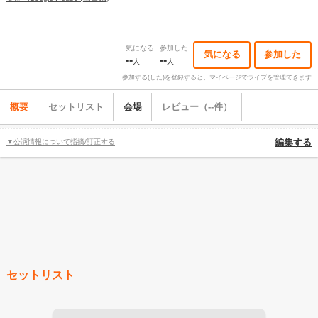
気になる
参加した
気になる
参加した
--
--
人
人
参加する(した)を登録すると、マイページでライブを管理できます
概要
セットリスト
会場
レビュー（--件）
▼公演情報について指摘/訂正する
編集する
セットリスト