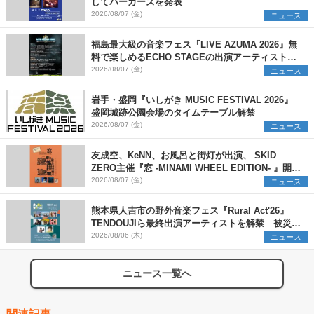
してパーカーズを発表
2026/08/07 (金)
ニュース
福島最大級の音楽フェス『LIVE AZUMA 2026』無
料で楽しめるECHO STAGEの出演アーティストを
発表
2026/08/07 (金)
ニュース
岩手・盛岡『いしがき MUSIC FESTIVAL 2026』
盛岡城跡公園会場のタイムテーブル解禁
2026/08/07 (金)
ニュース
友成空、KeNN、お風呂と街灯が出演、 SKID
ZERO主催『窓 -MINAMI WHEEL EDITION- 』開催
決定
2026/08/07 (金)
ニュース
熊本県人吉市の野外音楽フェス『Rural Act'26』
TENDOUJIら最終出演アーティストを解禁 被災地
支援プロジェクトの始動も発表
2026/08/06 (木)
ニュース
ニュース一覧へ
関連記事