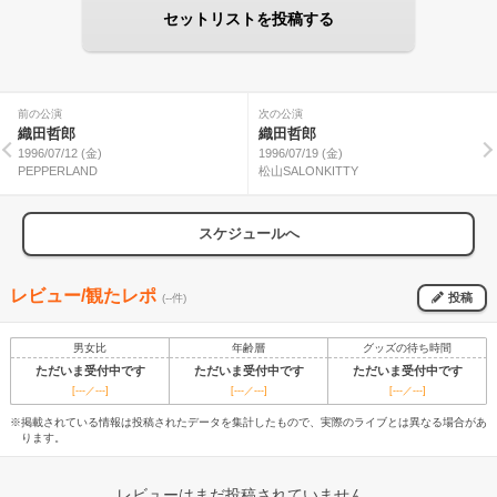
セットリストを投稿する
前の公演
次の公演
織田哲郎
織田哲郎
1996/07/12 (金)
1996/07/19 (金)
PEPPERLAND
松山SALONKITTY
スケジュールへ
レビュー/観たレポ
投稿
(--件)
男女比
年齢層
グッズの待ち時間
ただいま受付中です
ただいま受付中です
ただいま受付中です
[---／---]
[---／---]
[---／---]
※掲載されている情報は投稿されたデータを集計したもので、実際のライブとは異なる場合があ
ります。
レビューはまだ投稿されていません。