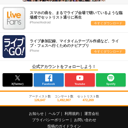
スマホの曲を、まるでライブ会場で聴いているような臨
場感でセットリスト通りに再生
iPhone/Android
今すぐダウンロード
ライブ参加記録、マイタイムテーブル作成など、ライ
ブ・フェスへ行くためのナビアプリ
iPhone
今すぐダウンロード
公式アカウントをフォローしよう！
X(Twitter)
Facebook
Youtube
Spotify
アーティスト数
コンサート数
セットリスト数
126,647
1,492,907
472,269
お知らせ
｜
ヘルプ
｜
利用規約
｜
運営会社
プライバシーポリシー
｜
お問い合わせ
投稿のガイドライン