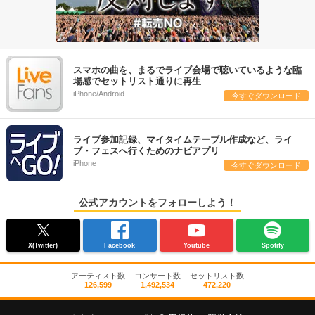
スマホの曲を、まるでライブ会場で聴いているような臨
場感でセットリスト通りに再生
iPhone/Android
今すぐダウンロード
ライブ参加記録、マイタイムテーブル作成など、ライ
ブ・フェスへ行くためのナビアプリ
iPhone
今すぐダウンロード
公式アカウントをフォローしよう！
X(Twitter)
Facebook
Youtube
Spotify
アーティスト数
コンサート数
セットリスト数
126,599
1,492,534
472,220