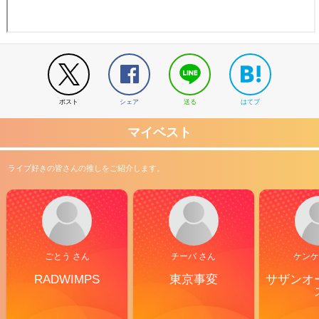
ポスト
シェア
送る
はてブ
マイベスト
ライブ好きの皆さんの推しをご紹介します。
ごとう さん
チーバ さん
ケンケ
RADWIMPS
東京事変
サザンオ