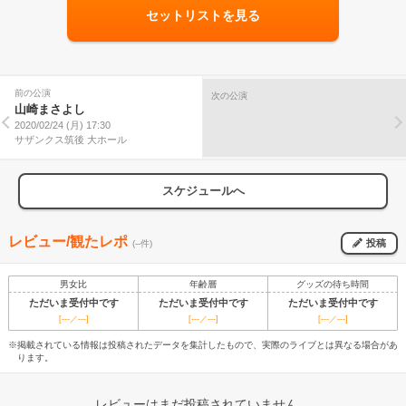
セットリストを見る
前の公演
次の公演
山崎まさよし
2020/02/24 (月) 17:30
サザンクス筑後 大ホール
スケジュールへ
レビュー/観たレポ
投稿
(--件)
男女比
年齢層
グッズの待ち時間
ただいま受付中です
ただいま受付中です
ただいま受付中です
[---／---]
[---／---]
[---／---]
※掲載されている情報は投稿されたデータを集計したもので、実際のライブとは異なる場合があ
ります。
レビューはまだ投稿されていません。