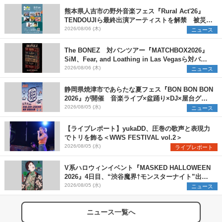
熊本県人吉市の野外音楽フェス『Rural Act'26』
TENDOUJIら最終出演アーティストを解禁 被災地
支援プロジェクトの始動も発表
2026/08/06 (木)
ニュース
The BONEZ 対バンツアー『MATCHBOX2026』
SiM、Fear, and Loathing in Las Vegasら対バン
アーティストを一斉解禁
2026/08/06 (木)
ニュース
静岡県焼津市であらたな夏フェス『BON BON BON
2026』が開催 音楽ライブ×盆踊り×DJ×屋台グル
メ×ランタンナイトで彩る2日間
2026/08/05 (水)
ニュース
【ライブレポート】yukaDD、圧巻の歌声と表現力
でトリを飾る＜WWS FESTIVAL vol.2＞
2026/08/05 (水)
ライブレポート
V系ハロウィンイベント『MASKED HALLOWEEN
2026』4日目、“渋谷魔界†モンスターナイト”出演6
組を発表
2026/08/05 (水)
ニュース
ニュース一覧へ