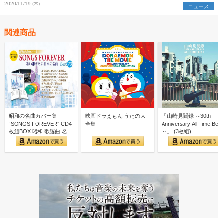
2020/11/19 (木)
ニュース
関連商品
昭和の名曲カバー集
映画ドラえもん うたの大
「山崎見聞録 ～30th
“SONGS FOREVER” CD4
全集
Anniversary All Time Be
枚組BOX 昭和 歌謡曲 名曲
～」 (3枚組)
カバー集｜…