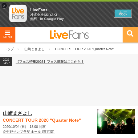
×
LiveFans
表示
株式会社SKIYAKI
無料 - In Google Play
MENU
2026
【フェス特集2026】フェス情報はここから！
04/27
トップ
山崎まさよし
CONCERT TOUR 2020 "Quarter Note"
2026
【ライブ動員ランキング】2026年上半期編発表！
07/28
2026
【フェス特集2026】フェス情報はここから！
04/27
2026
【ライブ動員ランキング】2026年上半期編発表！
07/28
山崎まさよし
CONCERT TOUR 2020 "Quarter Note"
2020/10/04 (日) 18:00 開演
＠中野サンプラザ ホール (東京都)