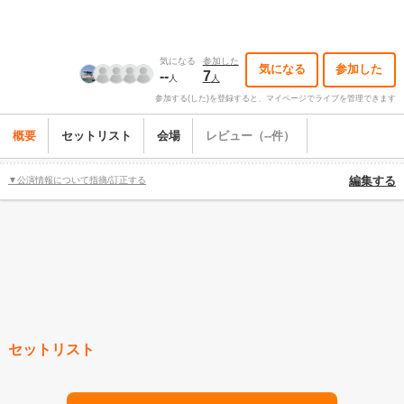
気になる
参加した
気になる
参加した
--
7
人
人
参加する(した)を登録すると、マイページでライブを管理できます
概要
セットリスト
会場
レビュー（--件）
▼公演情報について指摘/訂正する
編集する
セットリスト