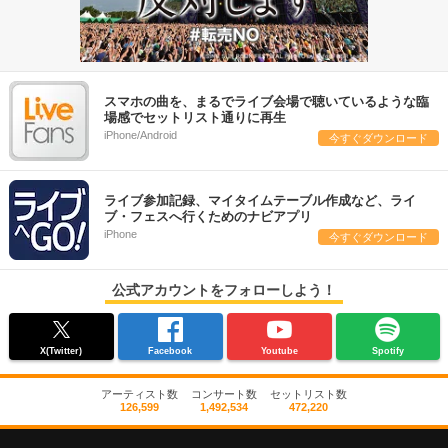
スマホの曲を、まるでライブ会場で聴いているような臨
場感でセットリスト通りに再生
iPhone/Android
今すぐダウンロード
ライブ参加記録、マイタイムテーブル作成など、ライ
ブ・フェスへ行くためのナビアプリ
iPhone
今すぐダウンロード
公式アカウントをフォローしよう！
X(Twitter)
Facebook
Youtube
Spotify
アーティスト数
コンサート数
セットリスト数
126,599
1,492,534
472,220