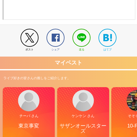
ポスト
シェア
送る
はてブ
マイベスト
ライブ好きの皆さんの推しをご紹介します。
チーバ さん
ケンケン さん
そそ
東京事変
サザンオールスター
10-
ズ