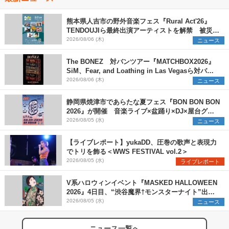
熊本県人吉市の野外音楽フェス『Rural Act'26』
TENDOUJIら最終出演アーティストを解禁 被災地
支援プロジェクトの始動も発表
2026/08/06 (木)
ニュース
The BONEZ 対バンツアー『MATCHBOX2026』
SiM、Fear, and Loathing in Las Vegasら対バン
アーティストを一斉解禁
2026/08/06 (木)
ニュース
静岡県焼津市であらたな夏フェス『BON BON BON
2026』が開催 音楽ライブ×盆踊り×DJ×屋台グル
メ×ランタンナイトで彩る2日間
2026/08/05 (水)
ニュース
【ライブレポート】yukaDD、圧巻の歌声と表現力
でトリを飾る＜WWS FESTIVAL vol.2＞
2026/08/05 (水)
ライブレポート
V系ハロウィンイベント『MASKED HALLOWEEN
2026』4日目、“渋谷魔界†モンスターナイト”出演6
組を発表
2026/08/05 (水)
ニュース
ニュース一覧へ