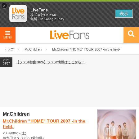
×
LiveFans
表示
株式会社SKIYAKI
無料 - In Google Play
MENU
2026
【フェス特集2026】フェス情報はここから！
04/27
トップ
Mr.Children
Mr.Children "HOME" TOUR 2007 -in the field-
2026
【ライブ動員ランキング】2026年上半期編発表！
07/28
2026
【フェス特集2026】フェス情報はここから！
04/27
2026
【ライブ動員ランキング】2026年上半期編発表！
07/28
Mr.Children
Mr.Children "HOME" TOUR 2007 -in the
field-
2007/08/25 (土)
＠豊田スタジアム (愛知県)