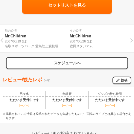
セットリストを見る
前の公演
次の公演
Mr.Children
Mr.Children
2007/08/19 (日)
2007/08/26 (日)
名取スポーツパーク 愛島陸上競技場
豊田スタジアム
スケジュールへ
レビュー/観たレポ
投稿
(--件)
男女比
年齢層
グッズの待ち時間
ただいま受付中です
ただいま受付中です
ただいま受付中です
[---／---]
[---／---]
[---／---]
※掲載されている情報は投稿されたデータを集計したもので、実際のライブとは異なる場合があ
ります。
レビューはまだ投稿されていません。