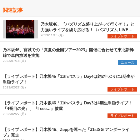
関連記事
乃木坂46、『バズリズム盛り上がって行くぞ！』と
力強いライブを繰り広げる！〈バズリズム LIVE
2023〉
2023/11/13 (月)
ライブレポート
乃木坂46、宮城での「真夏の全国ツアー2023」開催に合わせて東北新幹
線で車内放送を実施
2023/07/18 (火)
ニュース
【ライブレポート】乃木坂46「11thバスラ」Day4は約2年ぶりに3期生が
単独ライブ！
2023/02/27 (月)
ライブレポート
【ライブレポート】乃木坂46「11thバスラ」Day3は4期生単独ライブ！
『4番目の光』、『I see…』披露
2023/02/27 (月)
ライブレポート
【ライブレポート】乃木坂46、Zeppを巡った「31stSG アンダーライ
ブ」完走