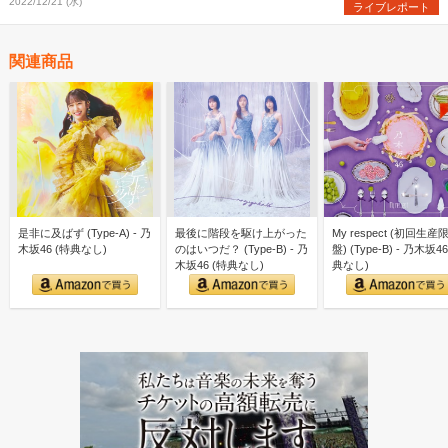
2022/12/21 (水)
ライブレポート
関連商品
是非に及ばず (Type-A) - 乃
最後に階段を駆け上がった
My respect (初回生産
木坂46 (特典なし)
のはいつだ？ (Type-B) - 乃
盤) (Type-B) - 乃木坂46
木坂46 (特典なし)
典なし)