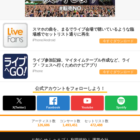
スマホの曲を、まるでライブ会場で聴いているような臨
場感でセットリスト通りに再生
iPhone/Android
今すぐダウンロード
ライブ参加記録、マイタイムテーブル作成など、ライ
ブ・フェスへ行くためのナビアプリ
iPhone
今すぐダウンロード
公式アカウントをフォローしよう！
X(Twitter)
Facebook
Youtube
Spotify
アーティスト数
コンサート数
セットリスト数
126,686
1,493,451
472,488