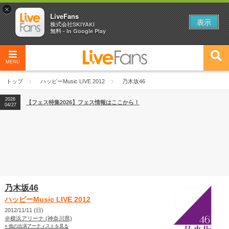
×
LiveFans
表示
株式会社SKIYAKI
無料 - In Google Play
MENU
2026
【フェス特集2026】フェス情報はここから！
04/27
トップ
ハッピーMusic LIVE 2012
乃木坂46
2026
【ライブ動員ランキング】2026年上半期編発表！
07/28
2026
【フェス特集2026】フェス情報はここから！
04/27
2026
【ライブ動員ランキング】2026年上半期編発表！
07/28
乃木坂46
ハッピーMusic LIVE 2012
2012/11/11 (日)
＠横浜アリーナ (神奈川県)
» 他の出演アーティストを見る