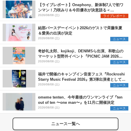
【ライブレポート】Onephony、新体制7人で初ワ
ンマン！乃咲みり＆今田優衣が決意語る＜
Onephony新体制1st Oneman Live はじまりの夏
2026/08/08 (土)
ライブレポート
＞
結那バースデーイベント2026のゲストで斉藤朱夏
＆愛美の出演が決定
2026/08/08 (土)
ニュース
奇妙礼太郎、kojikoji、DENIMSら出演、和歌山の
マーケット型野外イベント『PICNIC JAM 2026』
早割チケット発売開始
2026/08/08 (土)
ニュース
福井で開催のキャンプイン音楽フェス『Rockroshi
Starry Music Festival 2026』第3弾出演者として
SCOOBIE DO、かりゆし58、Reiを発表
2026/08/08 (土)
ニュース
omeme tenten、今年最後のワンマンライブ『ten
out of ten 〜one man〜』を11月に開催決定
2026/08/08 (土)
ニュース
ニュース一覧へ