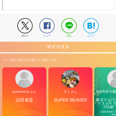
ポスト
シェア
送る
はてブ
マイベスト
ライブ好きの皆さんの推しをご紹介します。
yumemocha さん
すう さん
日本外送TG搜@
浜田省吾
SUPER BEAVER
東京スカパ
ケストラ 
TOUR「V
Carn
2026/08/07 
Ha