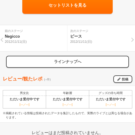
セットリストを見る
前のステージ
次のステージ
Negicco
ピース
2012/11/11(日)
2012/11/11(日)
ラインナップへ
レビュー/観たレポ
投稿
(--件)
男女比
年齢層
グッズの待ち時間
ただいま受付中です
ただいま受付中です
ただいま受付中です
[---／---]
[---／---]
[---／---]
※掲載されている情報は投稿されたデータを集計したもので、実際のライブとは異なる場合があ
ります。
レビューはまだ投稿されていません。