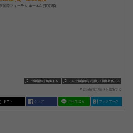
京国際フォーラム ホールA (東京都)
公演情報を編集する
この公演情報を利用して新規投稿する
▼公演情報の誤りを報告する
ポスト
シェア
LINEで送る
ブックマーク