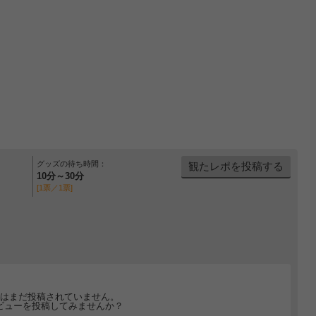
グッズの待ち時間：
観たレポを投稿する
10分～30分
[1票／1票]
はまだ投稿されていません。
ビューを投稿してみませんか？