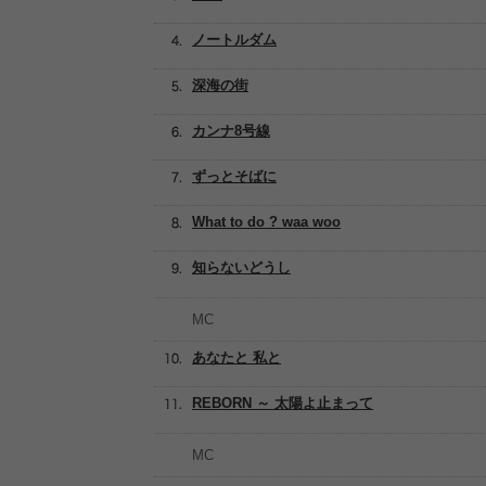
ノートルダム
深海の街
カンナ8号線
ずっとそばに
What to do ? waa woo
知らないどうし
MC
あなたと 私と
REBORN ～ 太陽よ止まって
MC