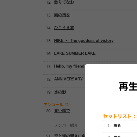
散りてなお
雨の街を
ひこうき雲
NIKE ～ The goddess of victory
LAKE SUMMER LAKE
Hello, my friend
ANNIVERSARY
水の影
アンコール #1：
青い船で
メンバー紹介
空と海の輝きに向けて