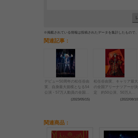
※掲載されている情報は投稿されたデータを集計したもので
関連記事：
デビュー50周年の松任谷由
松任谷由実、キャリア最大
実、自身最大規模となる54
の全国アリーナツアーが決
公演・57万人動員の全国ア
定 約50公演、50万人を
リーナツアーがぴあアリー
動員予定
(2023/05/15)
(2022/08/10
ナMMで開幕
関連商品：