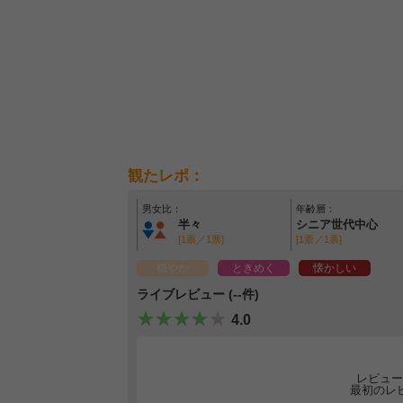
観たレポ：
男女比：
年齢層：
半々
シニア世代中心
[1票／1票]
[1票／1票]
穏やか
ときめく
懐かしい
ライブレビュー (--件)
4.0
レビュー
最初のレ