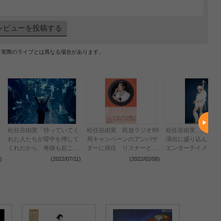
レビューを投稿する
、実際のライブとは異なる場合があります。
松任谷由実「待っていてく
松任谷由実、民放ラジオ99
松任谷由実、コロナ
れた人たちが背中を押して
局キャンペーンのアンバサ
演出に盛り込んだ近
くれたから、奇跡も起こせ
ダーに就任 リスナーと作
エンターテイメント
た」 10ヶ月63公演の全国
るリクエストベストアルバ
幕 41年目の
)
(2022/07/11)
(2022/02/08)
(2021
ツアーで15万7千人を動員
ムのリリースも決定
『SURF&SNOW in
Naeba』公式レポ