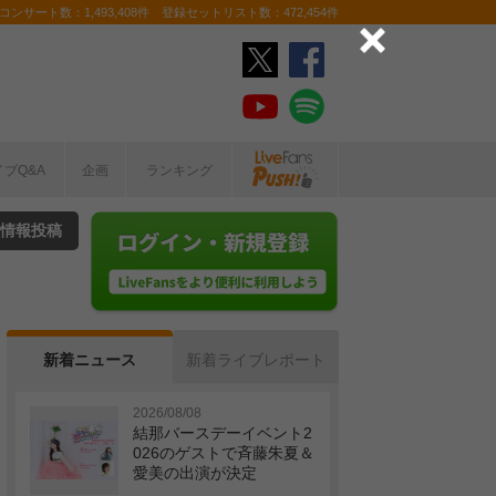
ンサート数：1,493,408件 登録セットリスト数：472,454件
イブQ&A
企画
ランキング
情報投稿
新着ニュース
新着ライブレポート
2026/08/08
結那バースデーイベント2
026のゲストで斉藤朱夏＆
愛美の出演が決定