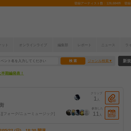
登録アーティスト数：126,684件 登録コ
ここから！
ケット
オンラインライブ
編集部
レポート
ニュース
ラ
上半期編発表！
新規
ジャンル検索
ここから！
上半期編発表！
クリップ
1
人
街
参加した
11
ス
フォーク/ニューミュージック
人
2/05/22 (日) 18:30 開演