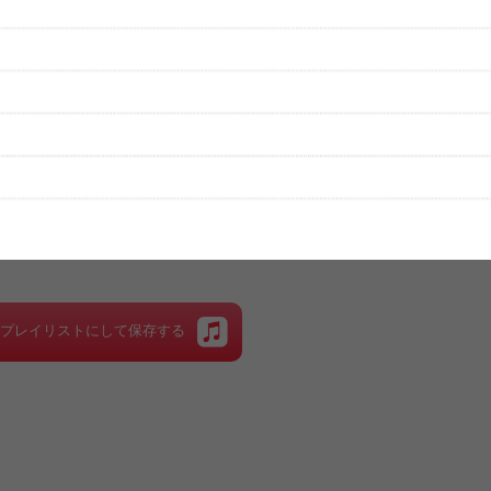
性は保証されませんので、あらかじめご了承ください。
絡をお願い致します。
する歌詞サイト「
歌ネット
」へ移動します。
▼セットリストの誤りを報告する
をプレイリストにして保存する