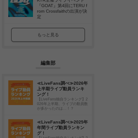
KTR主催ライブイベント
『GOAT』第4回にTERU f
rom Crossfaithの出演が決
定
もっと見る
編集部
≪LiveFans調べ≫2026年
上半期ライブ動員ランキ
ング！
【LiveFans独自ランキング】2
026年上半期、ライブの動員数
が多かったのは…！？
≪LiveFans調べ≫2025年
年間ライブ動員ランキン
グ！
【LiveFans独自ランキング】2