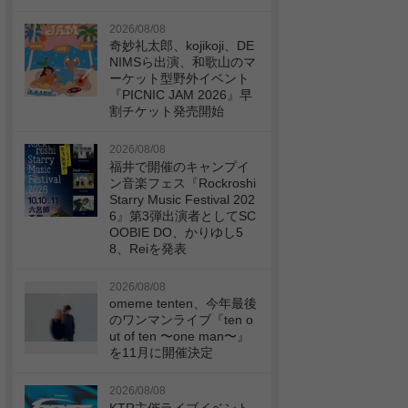
2026/08/08
奇妙礼太郎、kojikoji、DE
NIMSら出演、和歌山のマ
ーケット型野外イベント
『PICNIC JAM 2026』早
割チケット発売開始
2026/08/08
福井で開催のキャンプイ
ン音楽フェス『Rockroshi
Starry Music Festival 202
6』第3弾出演者としてSC
OOBIE DO、かりゆし5
8、Reiを発表
2026/08/08
omeme tenten、今年最後
のワンマンライブ『ten o
ut of ten 〜one man〜』
を11月に開催決定
2026/08/08