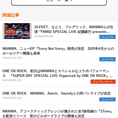
関連記事
10-FEET、なとり、フレデリック、WANIMAらが出
演『FM802 SPECIAL LIVE 紀陽銀行 presents
REQUESTAGE 2026』開催決定
2026/03/05 (木)
ニュース
WANIMA、ニューEP『Sorry Not Sorry』発売が決定 2025年4月からの
ホールツアー開催も発表
2024/11/25 (月)
ニュース
ONE OK ROCK、初日はWANIMAとスペシャルなコラボパフォーマン
ス 『SUPER DRY SPECIAL LIVE Organized by ONE OK ROCK』開
幕
2024/05/20 (月)
ライブレポート
ONE OK ROCK WANIMA、Awich、Vaundyとの対バンライブが決定
2024/02/13 (火)
ニュース
WANIMA、アコースティックアレンジが施された全7曲収録の『1Time』
を配信リリース 初のビルボードライブの開催も決定