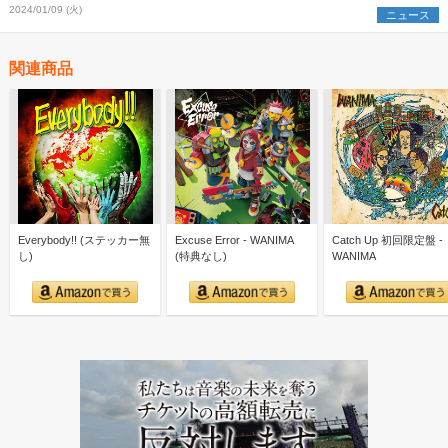
2024/01/09 (火)
ニュース
関連商品
Everybody!! (ステッカー無
Excuse Error - WANIMA
Catch Up 初回限定盤 -
し)
(特典なし)
WANIMA