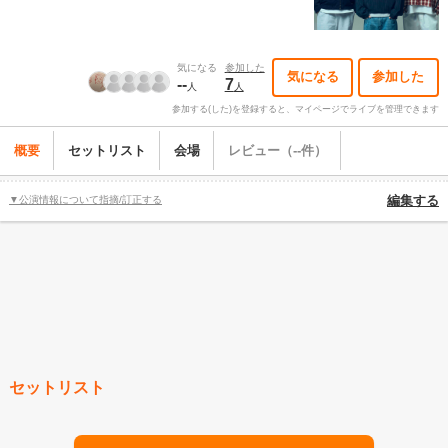
気になる
参加した
気になる
参加した
--
7
人
人
参加する(した)を登録すると、マイページでライブを管理できます
概要
セットリスト
会場
レビュー（--件）
▼公演情報について指摘/訂正する
編集する
セットリスト