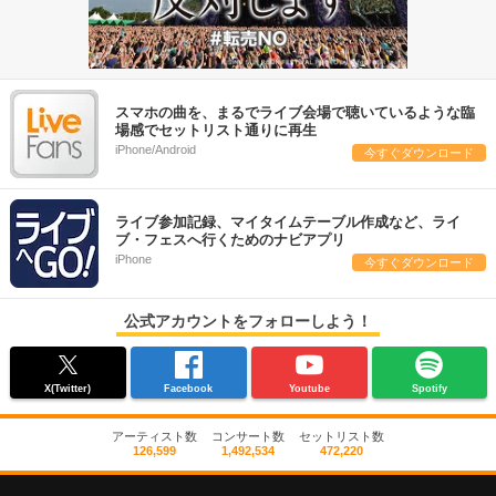
スマホの曲を、まるでライブ会場で聴いているような臨
場感でセットリスト通りに再生
iPhone/Android
今すぐダウンロード
ライブ参加記録、マイタイムテーブル作成など、ライ
ブ・フェスへ行くためのナビアプリ
iPhone
今すぐダウンロード
公式アカウントをフォローしよう！
X(Twitter)
Facebook
Youtube
Spotify
アーティスト数
コンサート数
セットリスト数
126,599
1,492,534
472,220