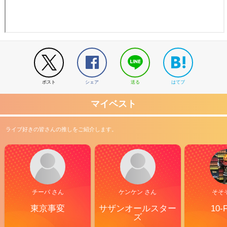
ポスト
シェア
送る
はてブ
マイベスト
ライブ好きの皆さんの推しをご紹介します。
チーバ さん
ケンケン さん
そそ
東京事変
サザンオールスター
10-
ズ