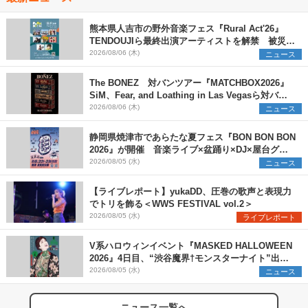
熊本県人吉市の野外音楽フェス『Rural Act'26』
TENDOUJIら最終出演アーティストを解禁 被災地
支援プロジェクトの始動も発表
2026/08/06 (木)
ニュース
The BONEZ 対バンツアー『MATCHBOX2026』
SiM、Fear, and Loathing in Las Vegasら対バン
アーティストを一斉解禁
2026/08/06 (木)
ニュース
静岡県焼津市であらたな夏フェス『BON BON BON
2026』が開催 音楽ライブ×盆踊り×DJ×屋台グル
メ×ランタンナイトで彩る2日間
2026/08/05 (水)
ニュース
【ライブレポート】yukaDD、圧巻の歌声と表現力
でトリを飾る＜WWS FESTIVAL vol.2＞
2026/08/05 (水)
ライブレポート
V系ハロウィンイベント『MASKED HALLOWEEN
2026』4日目、“渋谷魔界†モンスターナイト”出演6
組を発表
2026/08/05 (水)
ニュース
ニュース一覧へ