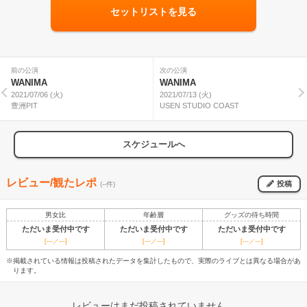
セットリストを見る
前の公演
次の公演
WANIMA
WANIMA
2021/07/06 (火)
2021/07/13 (火)
豊洲PIT
USEN STUDIO COAST
スケジュールへ
レビュー/観たレポ
投稿
(--件)
男女比
年齢層
グッズの待ち時間
ただいま受付中です
ただいま受付中です
ただいま受付中です
[---／---]
[---／---]
[---／---]
※掲載されている情報は投稿されたデータを集計したもので、実際のライブとは異なる場合があ
ります。
レビューはまだ投稿されていません。