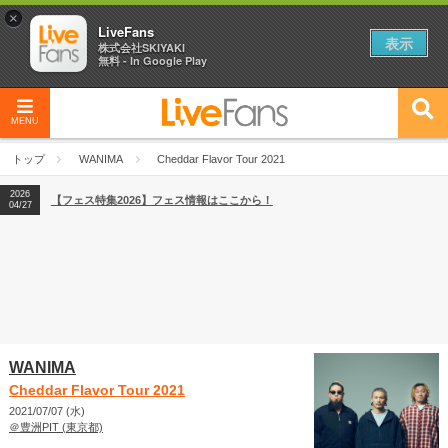
×
LiveFans
表示
株式会社SKIYAKI
無料 - In Google Play
MENU
2026
【フェス特集2026】フェス情報はここから！
04/27
トップ
WANIMA
Cheddar Flavor Tour 2021
2026
【ライブ動員ランキング】2026年上半期編発表！
07/28
2026
【フェス特集2026】フェス情報はここから！
04/27
2026
【ライブ動員ランキング】2026年上半期編発表！
07/28
WANIMA
Cheddar Flavor Tour 2021
2021/07/07 (水)
＠豊洲PIT (東京都)