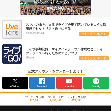
スマホの曲を、まるでライブ会場で聴いているような臨
場感でセットリスト通りに再生
iPhone/Android
今すぐダウンロード
ライブ参加記録、マイタイムテーブル作成など、ライ
ブ・フェスへ行くためのナビアプリ
iPhone
今すぐダウンロード
公式アカウントをフォローしよう！
X(Twitter)
Facebook
Youtube
Spotify
アーティスト数
コンサート数
セットリスト数
126,684
1,493,408
472,454