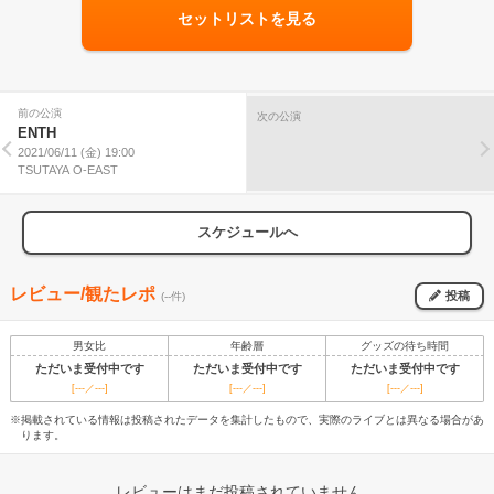
セットリストを見る
前の公演
次の公演
ENTH
2021/06/11 (金) 19:00
TSUTAYA O-EAST
スケジュールへ
レビュー/観たレポ
投稿
(--件)
男女比
年齢層
グッズの待ち時間
ただいま受付中です
ただいま受付中です
ただいま受付中です
[---／---]
[---／---]
[---／---]
※掲載されている情報は投稿されたデータを集計したもので、実際のライブとは異なる場合があ
ります。
レビューはまだ投稿されていません。