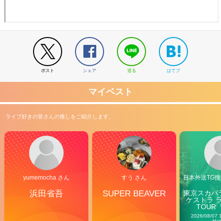
ポスト
シェア
送る
はてブ
マイベスト
ライブ好きの皆さんの推しをご紹介します。
yumemocha さん
すう さん
日本外送TG搜@
浜田省吾
SUPER BEAVER
東京スカパ
ケストラ 
TOUR「V
Carn
2026/08/07 
Ha