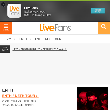
×
LiveFans
表示
株式会社SKIYAKI
無料 - In Google Play
MENU
2026
【フェス特集2026】フェス情報はここから！
04/27
トップ
ENTH
ENTH「NETH TOUR」
2026
【ライブ動員ランキング】2026年上半期編発表！
07/28
2026
【フェス特集2026】フェス情報はここから！
04/27
2026
【ライブ動員ランキング】2026年上半期編発表！
07/28
ENTH
ENTH「NETH TOUR」
2021/07/16 (金) 19:00 開演
＠KYOTO MUSE (京都府)