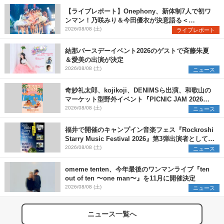
【ライブレポート】Onephony、新体制7人で初ワ
ンマン！乃咲みり＆今田優衣が決意語る＜
Onephony新体制1st Oneman Live はじまりの夏
2026/08/08 (土)
ライブレポート
＞
結那バースデーイベント2026のゲストで斉藤朱夏
＆愛美の出演が決定
2026/08/08 (土)
ニュース
奇妙礼太郎、kojikoji、DENIMSら出演、和歌山の
マーケット型野外イベント『PICNIC JAM 2026』
早割チケット発売開始
2026/08/08 (土)
ニュース
福井で開催のキャンプイン音楽フェス『Rockroshi
Starry Music Festival 2026』第3弾出演者として
SCOOBIE DO、かりゆし58、Reiを発表
2026/08/08 (土)
ニュース
omeme tenten、今年最後のワンマンライブ『ten
out of ten 〜one man〜』を11月に開催決定
2026/08/08 (土)
ニュース
ニュース一覧へ