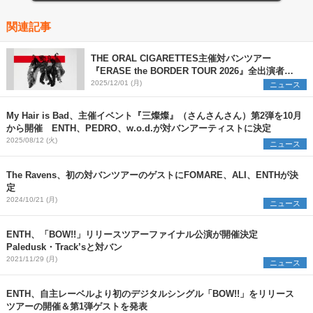
関連記事
THE ORAL CIGARETTES主催対バンツアー
『ERASE the BORDER TOUR 2026』全出演者を
解禁 TK from 凛として時雨ら3組の参加を新たに発
2025/12/01 (月)
ニュース
表
My Hair is Bad、主催イベント『三燦燦』（さんさんさん）第2弾を10月
から開催 ENTH、PEDRO、w.o.d.が対バンアーティストに決定
2025/08/12 (火)
ニュース
The Ravens、初の対バンツアーのゲストにFOMARE、ALI、ENTHが決
定
2024/10/21 (月)
ニュース
ENTH、「BOW!!」リリースツアーファイナル公演が開催決定
Paledusk・Track’sと対バン
2021/11/29 (月)
ニュース
ENTH、自主レーベルより初のデジタルシングル「BOW!!」をリリース
ツアーの開催＆第1弾ゲストを発表