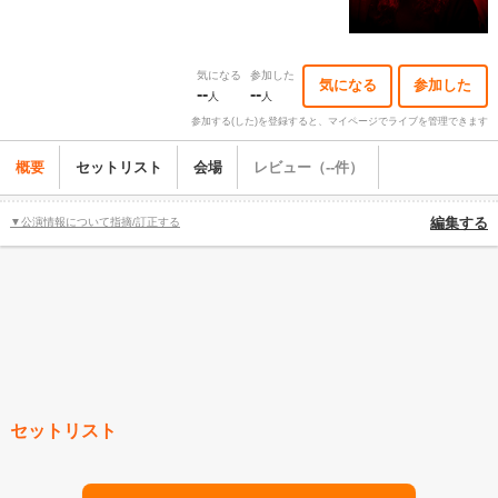
気になる
参加した
気になる
参加した
--
--
人
人
参加する(した)を登録すると、マイページでライブを管理できます
概要
セットリスト
会場
レビュー（--件）
▼公演情報について指摘/訂正する
編集する
セットリスト