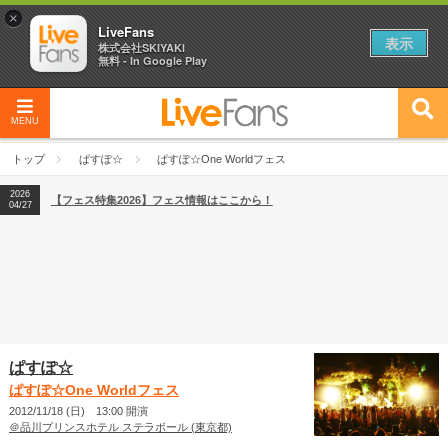
×
LiveFans
表示
株式会社SKIYAKI
無料 - In Google Play
MENU
2026
【フェス特集2026】フェス情報はここから！
04/27
トップ
ぱすぽ☆
ぱすぽ☆One Worldフェス
2026
【ライブ動員ランキング】2026年上半期編発表！
07/28
2026
【フェス特集2026】フェス情報はここから！
04/27
2026
【ライブ動員ランキング】2026年上半期編発表！
07/28
ぱすぽ☆
ぱすぽ☆One Worldフェス
2012/11/18 (日) 13:00 開演
＠品川プリンスホテル ステラボール (東京都)