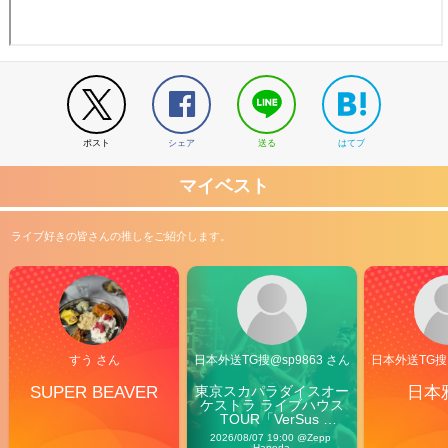
ポスト
シェア
送る
はてブ
マイベスト
ライブ好きの皆さんの推しをご紹介します。
すう さん
日本外送TG搜@sp9863 さん
日本外送TG搜@
SUPER BEAVER
東京スカパラダイスオー
日本
ケストラ ライブハウス
TOUR「VerSus 
Carnival」
2026/08/07 19:00 @Zepp 
Haneda