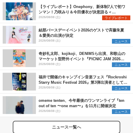
【ライブレポート】Onephony、新体制7人で初ワ
ンマン！乃咲みり＆今田優衣が決意語る＜
Onephony新体制1st Oneman Live はじまりの夏
2026/08/08 (土)
ライブレポート
＞
結那バースデーイベント2026のゲストで斉藤朱夏
＆愛美の出演が決定
2026/08/08 (土)
ニュース
奇妙礼太郎、kojikoji、DENIMSら出演、和歌山の
マーケット型野外イベント『PICNIC JAM 2026』
早割チケット発売開始
2026/08/08 (土)
ニュース
福井で開催のキャンプイン音楽フェス『Rockroshi
Starry Music Festival 2026』第3弾出演者として
SCOOBIE DO、かりゆし58、Reiを発表
2026/08/08 (土)
ニュース
omeme tenten、今年最後のワンマンライブ『ten
out of ten 〜one man〜』を11月に開催決定
2026/08/08 (土)
ニュース
ニュース一覧へ