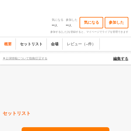
気になる
参加した
気になる
参加した
--
--
人
人
参加する(した)を登録すると、マイページでライブを管理できます
概要
セットリスト
会場
レビュー（--件）
▼公演情報について指摘/訂正する
編集する
セットリスト