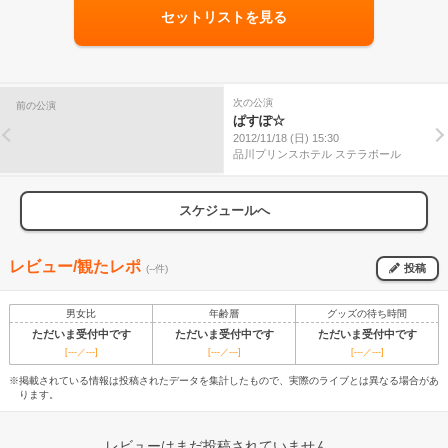
セットリストを見る
次の公演
前の公演
ぱすぽ☆
2012/11/18 (日) 15:30
品川プリンスホテル ステラボール
スケジュールへ
レビュー/観たレポ
投稿
(--件)
男女比
年齢層
グッズの待ち時間
ただいま受付中です
ただいま受付中です
ただいま受付中です
[---／---]
[---／---]
[---／---]
※掲載されている情報は投稿されたデータを集計したもので、実際のライブとは異なる場合があ
ります。
レビューはまだ投稿されていません。