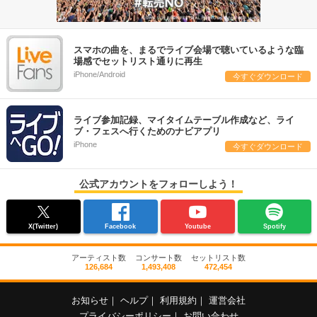
スマホの曲を、まるでライブ会場で聴いているような臨
場感でセットリスト通りに再生
iPhone/Android
今すぐダウンロード
ライブ参加記録、マイタイムテーブル作成など、ライ
ブ・フェスへ行くためのナビアプリ
iPhone
今すぐダウンロード
公式アカウントをフォローしよう！
X(Twitter)
Facebook
Youtube
Spotify
アーティスト数
コンサート数
セットリスト数
126,684
1,493,408
472,454
お知らせ
｜
ヘルプ
｜
利用規約
｜
運営会社
プライバシーポリシー
｜
お問い合わせ