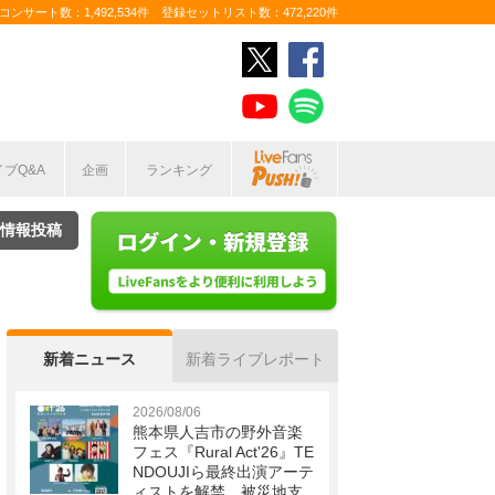
ンサート数：1,492,534件 登録セットリスト数：472,220件
イブQ&A
企画
ランキング
情報投稿
新着ニュース
新着ライブレポート
2026/08/06
熊本県人吉市の野外音楽
フェス『Rural Act'26』TE
NDOUJIら最終出演アーテ
ィストを解禁 被災地支