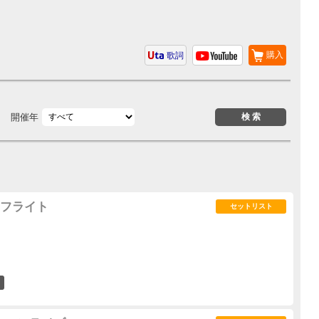
購入
歌詞
開催年
フライト
セットリスト
1