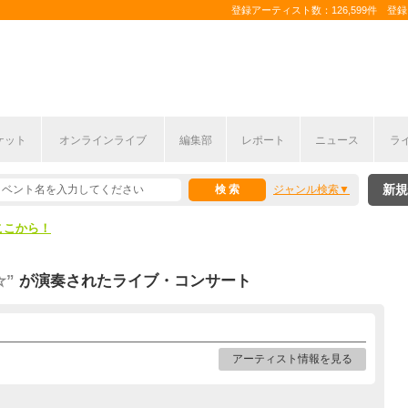
登録アーティスト数：126,599件 登録コ
ケット
オンラインライブ
編集部
レポート
ニュース
ラ
ここから！
新規
ジャンル検索
上半期編発表！
ここから！
上半期編発表！
☆”
が演奏されたライブ・コンサート
アーティスト情報を見る