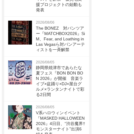
援プロジェクトの始動も
発表
2026/08/06
The BONEZ 対バンツア
ー『MATCHBOX2026』Si
M、Fear, and Loathing in
Las Vegasら対バンアーテ
ィストを一斉解禁
2026/08/05
静岡県焼津市であらたな
夏フェス『BON BON BO
N 2026』が開催 音楽ラ
イブ×盆踊り×DJ×屋台グ
ルメ×ランタンナイトで彩
る2日間
2026/08/05
V系ハロウィンイベント
『MASKED HALLOWEEN
2026』4日目、“渋谷魔界†
モンスターナイト”出演6