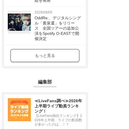
組を発表
2026/08/05
OddRe:、デジタルシング
ル「黄泉還」をリリー
ス 全国ツアーの追加公
演をSpotify O-EASTで開
催決定
もっと見る
編集部
≪LiveFans調べ≫2026年
上半期ライブ動員ランキ
ング！
【LiveFans独自ランキング】2
026年上半期、ライブの動員数
が多かったのは…！？