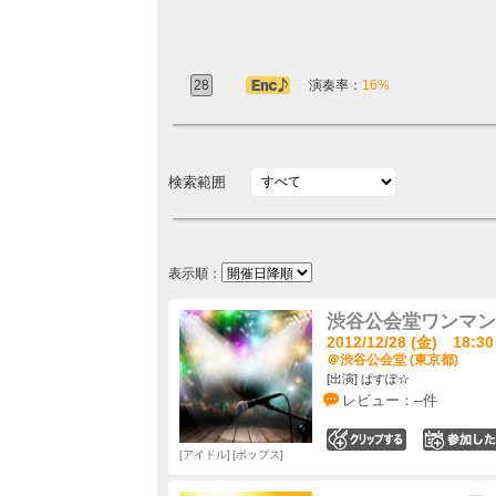
28
アンコール定番
演奏率：
16%
検索範囲
表示順：
渋谷公会堂ワンマン
2012/12/28 (金) 18:30
＠渋谷公会堂 (東京都)
[出演] ぱすぽ☆
レビュー：--件
0
アイドル
ポップス