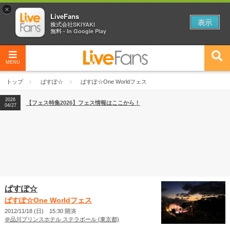
×
LiveFans
表示
株式会社SKIYAKI
無料 - In Google Play
MENU
2026
【フェス特集2026】フェス情報はここから！
04/27
トップ
ぱすぽ☆
ぱすぽ☆One Worldフェス
2026
【ライブ動員ランキング】2026年上半期編発表！
07/28
2026
【フェス特集2026】フェス情報はここから！
04/27
2026
【ライブ動員ランキング】2026年上半期編発表！
07/28
ぱすぽ☆
ぱすぽ☆One Worldフェス
2012/11/18 (日) 15:30 開演
＠品川プリンスホテル ステラボール (東京都)