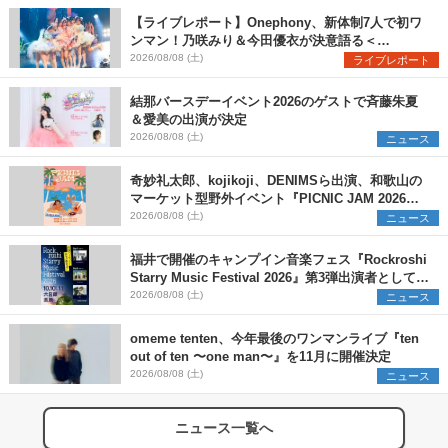
【ライブレポート】Onephony、新体制7人で初ワ
ンマン！乃咲みり＆今田優衣が決意語る＜
Onephony新体制1st Oneman Live はじまりの夏
2026/08/08 (土)
ライブレポート
＞
結那バースデーイベント2026のゲストで斉藤朱夏
＆愛美の出演が決定
2026/08/08 (土)
ニュース
奇妙礼太郎、kojikoji、DENIMSら出演、和歌山の
マーケット型野外イベント『PICNIC JAM 2026』
早割チケット発売開始
2026/08/08 (土)
ニュース
福井で開催のキャンプイン音楽フェス『Rockroshi
Starry Music Festival 2026』第3弾出演者として
SCOOBIE DO、かりゆし58、Reiを発表
2026/08/08 (土)
ニュース
omeme tenten、今年最後のワンマンライブ『ten
out of ten 〜one man〜』を11月に開催決定
2026/08/08 (土)
ニュース
ニュース一覧へ