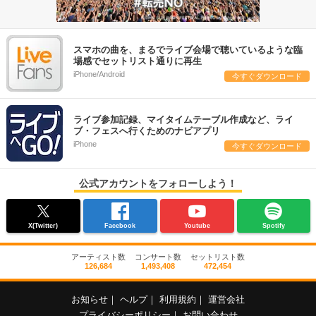
スマホの曲を、まるでライブ会場で聴いているような臨
場感でセットリスト通りに再生
iPhone/Android
今すぐダウンロード
ライブ参加記録、マイタイムテーブル作成など、ライ
ブ・フェスへ行くためのナビアプリ
iPhone
今すぐダウンロード
公式アカウントをフォローしよう！
X(Twitter)
Facebook
Youtube
Spotify
アーティスト数
コンサート数
セットリスト数
126,684
1,493,408
472,454
お知らせ
｜
ヘルプ
｜
利用規約
｜
運営会社
プライバシーポリシー
｜
お問い合わせ