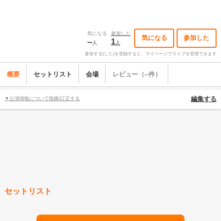
気になる
参加した
気になる
参加した
--
1
人
人
参加する(した)を登録すると、マイページでライブを管理できます
概要
セットリスト
会場
レビュー（--件）
▼公演情報について指摘/訂正する
編集する
セットリスト