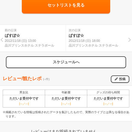
セットリストを見る
前の公演
次の公演
ぱすぽ☆
ぱすぽ☆
2012/11/18 (日) 13:00
2012/11/18 (日) 18:00
品川プリンスホテル ステラボール
品川プリンスホテル ステラボール
スケジュールへ
レビュー/観たレポ
投稿
(--件)
男女比
年齢層
グッズの待ち時間
ただいま受付中です
ただいま受付中です
ただいま受付中です
[---／---]
[---／---]
[---／---]
※掲載されている情報は投稿されたデータを集計したもので、実際のライブとは異なる場合があ
ります。
レビューはまだ投稿されていません。