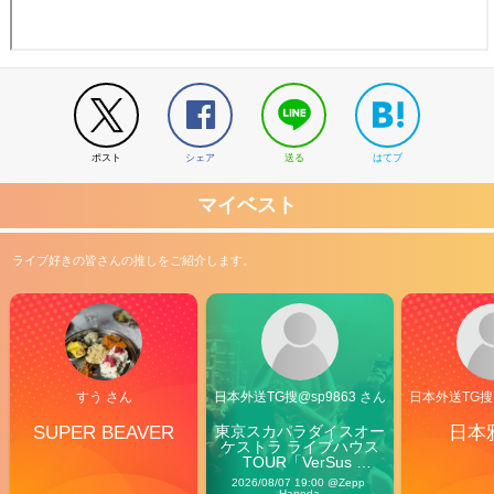
ポスト
シェア
送る
はてブ
マイベスト
ライブ好きの皆さんの推しをご紹介します。
すう さん
日本外送TG搜@sp9863 さん
日本外送TG搜@
SUPER BEAVER
東京スカパラダイスオー
日本
ケストラ ライブハウス
TOUR「VerSus 
Carnival」
2026/08/07 19:00 @Zepp 
Haneda