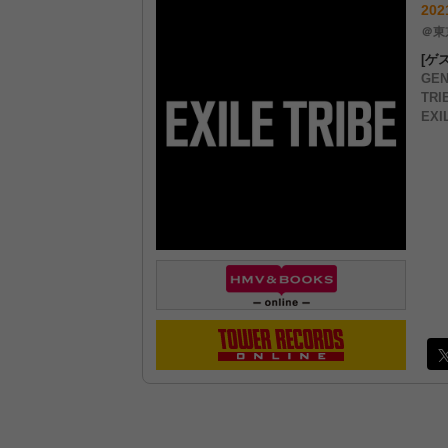
202
＠東
[ゲ
GEN
TRI
EXI