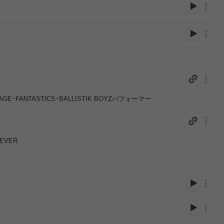
）
MPAGE･FANTASTICS･BALLISTIK BOYZパフォーマー
FEVER