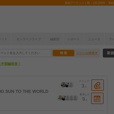
登録アーティスト数：126,599件 登録コ
ケット
オンラインライブ
編集部
レポート
ニュース
ラ
新規
ジャンル検索
ここから！
上半期編発表！
ここから！
クリップ
上半期編発表！
3
人
ING SUN TO THE WORLD
参加した
9
人