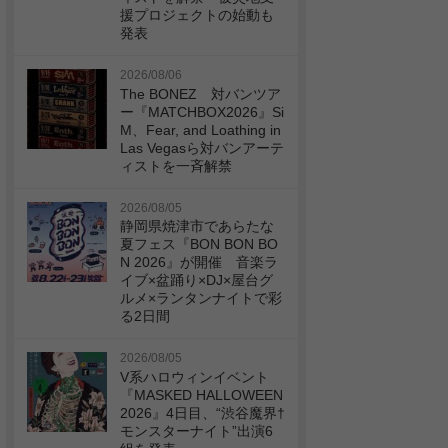
援プロジェクトの始動も
発表
2026/08/06
The BONEZ 対バンツア
ー『MATCHBOX2026』Si
M、Fear, and Loathing in
Las Vegasら対バンアーテ
ィストを一斉解禁
2026/08/05
静岡県焼津市であらたな
夏フェス『BON BON BO
N 2026』が開催 音楽ラ
イブ×盆踊り×DJ×屋台グ
ルメ×ランタンナイトで彩
る2日間
2026/08/05
V系ハロウィンイベント
『MASKED HALLOWEEN
2026』4日目、“渋谷魔界†
モンスターナイト”出演6