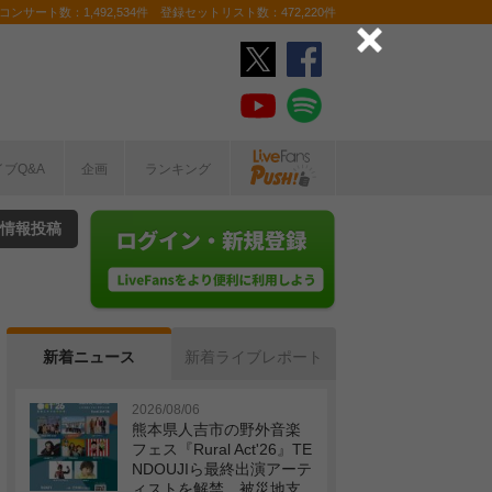
ンサート数：1,492,534件 登録セットリスト数：472,220件
イブQ&A
企画
ランキング
情報投稿
新着ニュース
新着ライブレポート
2026/08/06
熊本県人吉市の野外音楽
フェス『Rural Act'26』TE
NDOUJIら最終出演アーテ
ィストを解禁 被災地支