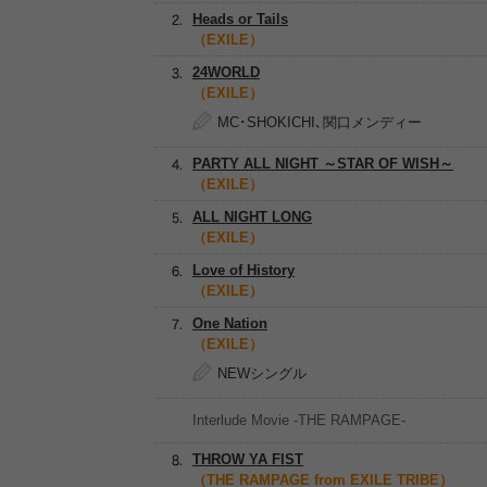
Heads or Tails
（EXILE）
24WORLD
（EXILE）
MC･SHOKICHI､関口メンディー
PARTY ALL NIGHT ～STAR OF WISH～
（EXILE）
ALL NIGHT LONG
（EXILE）
Love of History
（EXILE）
One Nation
（EXILE）
NEWシングル
Interlude Movie -THE RAMPAGE-
THROW YA FIST
（THE RAMPAGE from EXILE TRIBE）