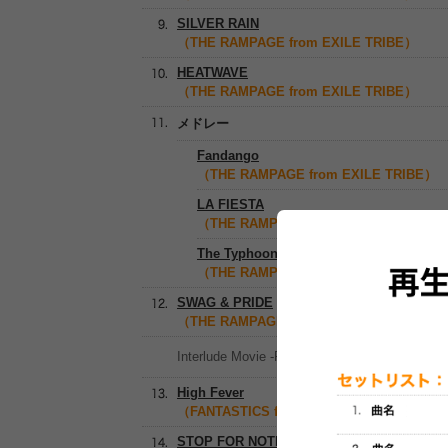
SILVER RAIN
（THE RAMPAGE from EXILE TRIBE）
HEATWAVE
（THE RAMPAGE from EXILE TRIBE）
メドレー
Fandango
（THE RAMPAGE from EXILE TRIBE）
LA FIESTA
（THE RAMPAGE from EXILE TRIBE）
The Typhoon Eye
（THE RAMPAGE from EXILE TRIBE）
SWAG & PRIDE
（THE RAMPAGE from EXILE TRIBE）
Interlude Movie -FANTASTICS-
High Fever
（FANTASTICS from EXILE TRIBE）
STOP FOR NOTHING