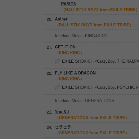
PASION
（BALLISTIK BOYZ from EXILE TRIBE
Animal
（BALLISTIK BOYZ from EXILE TRIBE）
Interlude Movie -KING&KING-
GET IT ON
（KING KING）
EXILE SHOKICHI×CrazyBoy､THE RA
FLY LIKE A DRAGON
（KING KING）
EXILE SHOKICHI×CrazyBoy､PSYCHIC 
Interlude Movie -GENERATIONS-
You & I
（GENERATIONS from EXILE TRIBE）
ヒラヒラ
（GENERATIONS from EXILE TRIBE）