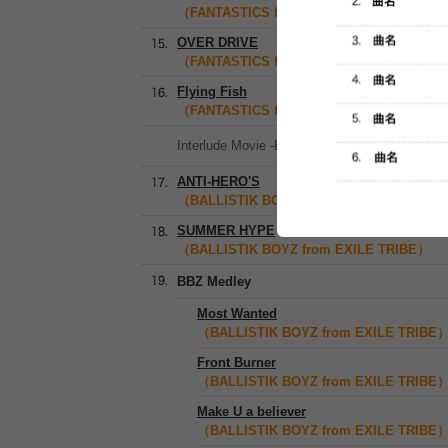
（FANTASTICS from EXILE TRIBE）
OVER DRIVE
（FANTASTICS from EXILE TRIBE）
Flying Fish
（FANTASTICS from EXILE TRIBE）
Interlude Movie -BALLISTIK BOYZ-
ANTI-HERO'S
（BALLISTIK BOYZ from EXILE TRIBE）
SUMMER HYPE
（BALLISTIK BOYZ from EXILE TRIBE）
BBZ Medley
Most Wanted
（BALLISTIK BOYZ from EXILE TRIBE
Front Burner
（BALLISTIK BOYZ from EXILE TRIBE
Make U a believer
（BALLISTIK BOYZ from EXILE TRIBE