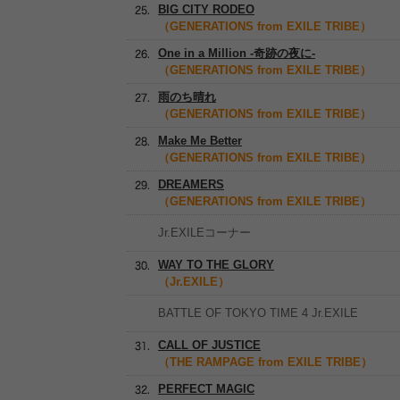
BIG CITY RODEO
（GENERATIONS from EXILE TRIBE）
One in a Million -奇跡の夜に-
（GENERATIONS from EXILE TRIBE）
雨のち晴れ
（GENERATIONS from EXILE TRIBE）
Make Me Better
（GENERATIONS from EXILE TRIBE）
DREAMERS
（GENERATIONS from EXILE TRIBE）
Jr.EXILEコーナー
WAY TO THE GLORY
（Jr.EXILE）
BATTLE OF TOKYO TIME 4 Jr.EXILE
CALL OF JUSTICE
（THE RAMPAGE from EXILE TRIBE）
PERFECT MAGIC