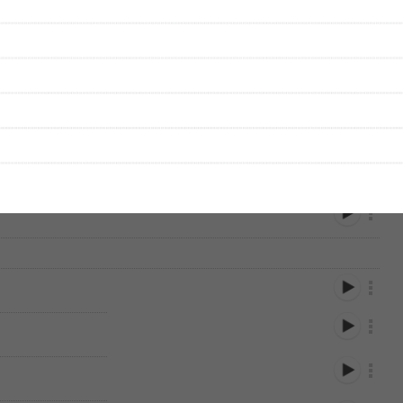
）
）
）