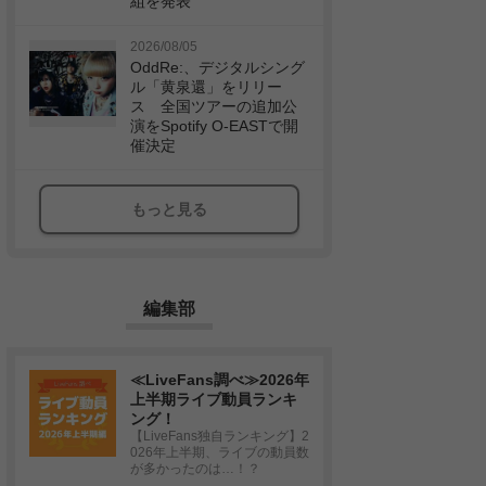
組を発表
2026/08/05
OddRe:、デジタルシング
ル「黄泉還」をリリー
ス 全国ツアーの追加公
演をSpotify O-EASTで開
催決定
もっと見る
編集部
≪LiveFans調べ≫2026年
上半期ライブ動員ランキ
ング！
【LiveFans独自ランキング】2
026年上半期、ライブの動員数
が多かったのは…！？