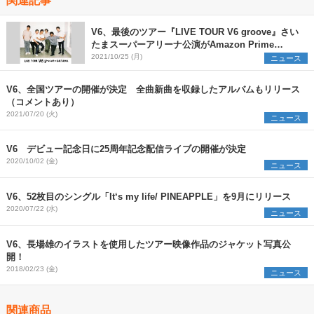
V6、最後のツアー『LIVE TOUR V6 groove』さい
たまスーパーアリーナ公演がAmazon Prime
Videoで見放題独占配信へ
2021/10/25 (月)
ニュース
V6、全国ツアーの開催が決定 全曲新曲を収録したアルバムもリリース
（コメントあり）
2021/07/20 (火)
ニュース
V6 デビュー記念日に25周年記念配信ライブの開催が決定
2020/10/02 (金)
ニュース
V6、52枚目のシングル「It‘s my life/ PINEAPPLE」を9月にリリース
2020/07/22 (水)
ニュース
V6、長場雄のイラストを使用したツアー映像作品のジャケット写真公
開！
2018/02/23 (金)
ニュース
関連商品