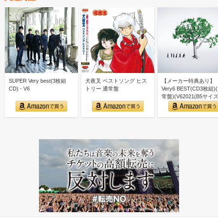
SUPER Very best(3枚組
犬夜叉 ベストソング ヒス
【メーカー特典あり】
CD) - V6
トリー 通常盤
Very6 BEST(CD3枚組)
常盤)(V62021(B5サイズ)