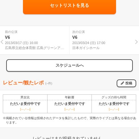
セットリストを見る
前の公演
次の公演
V6
V6
2013/03/17 (日) 16:00
2013/03/24 (日) 17:00
広島県立総合体育館 広島グリーンアリ
日本ガイシホール
ーナ
スケジュールへ
レビュー/観たレポ
投稿
(--件)
男女比
年齢層
グッズの待ち時間
ただいま受付中です
ただいま受付中です
ただいま受付中です
[---／---]
[---／---]
[---／---]
※掲載されている情報は投稿されたデータを集計したもので、実際のライブとは異なる場合があ
ります。
レビューはまだ投稿されていません。