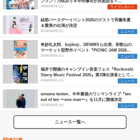
ンマン！乃咲みり＆今田優衣が決意語る＜
Onephony新体制1st Oneman Live はじまりの夏
2026/08/08 (土)
ライブレポート
＞
結那バースデーイベント2026のゲストで斉藤朱夏
＆愛美の出演が決定
2026/08/08 (土)
ニュース
奇妙礼太郎、kojikoji、DENIMSら出演、和歌山の
マーケット型野外イベント『PICNIC JAM 2026』
早割チケット発売開始
2026/08/08 (土)
ニュース
福井で開催のキャンプイン音楽フェス『Rockroshi
Starry Music Festival 2026』第3弾出演者として
SCOOBIE DO、かりゆし58、Reiを発表
2026/08/08 (土)
ニュース
omeme tenten、今年最後のワンマンライブ『ten
out of ten 〜one man〜』を11月に開催決定
2026/08/08 (土)
ニュース
ニュース一覧へ
関連記事