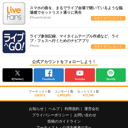
スマホの曲を、まるでライブ会場で聴いているような臨
場感でセットリスト通りに再生
iPhone/Android
今すぐダウンロード
ライブ参加記録、マイタイムテーブル作成など、ライ
ブ・フェスへ行くためのナビアプリ
iPhone
今すぐダウンロード
公式アカウントをフォローしよう！
X(Twitter)
Facebook
Youtube
Spotify
アーティスト数
コンサート数
セットリスト数
126,671
1,493,261
472,348
お知らせ
｜
ヘルプ
｜
利用規約
｜
運営会社
プライバシーポリシー
｜
お問い合わせ
投稿のガイドライン
アーティスト・公演主催者の方へ