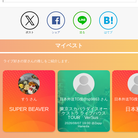
ポスト
シェア
送る
はてブ
マイベスト
ライブ好きの皆さんの推しをご紹介します。
すう さん
日本外送TG搜@sp9863 さん
日本外送TG搜@
SUPER BEAVER
東京スカパラダイスオー
日本
ケストラ ライブハウス
TOUR「VerSus 
Carnival」
2026/08/07 19:00 @Zepp 
Haneda