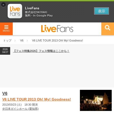
×
LiveFans
表示
株式会社SKIYAKI
無料 - In Google Play
MENU
2026
【フェス特集2026】フェス情報はここから！
04/27
トップ
V6
V6 LIVE TOUR 2013 Oh! My! Goodness!
2026
【ライブ動員ランキング】2026年上半期編発表！
07/28
2026
【フェス特集2026】フェス情報はここから！
04/27
2026
【ライブ動員ランキング】2026年上半期編発表！
07/28
V6
V6 LIVE TOUR 2013 Oh! My! Goodness!
2013/03/23 (土) 18:30 開演
＠日本ガイシホール (愛知県)