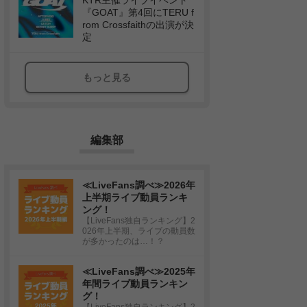
KTR主催ライブイベント
『GOAT』第4回にTERU f
rom Crossfaithの出演が決
定
もっと見る
編集部
≪LiveFans調べ≫2026年
上半期ライブ動員ランキ
ング！
【LiveFans独自ランキング】2
026年上半期、ライブの動員数
が多かったのは…！？
≪LiveFans調べ≫2025年
年間ライブ動員ランキン
グ！
【LiveFans独自ランキング】2