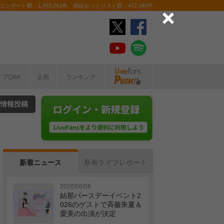
ンサート数：1,493,261件 登録セットリスト数：472,348件
イブQ&A
企画
ランキング
情報投稿
新着ニュース
新着ライブレポート
2026/08/08
結那バースデーイベント2
026のゲストで斉藤朱夏＆
愛美の出演が決定