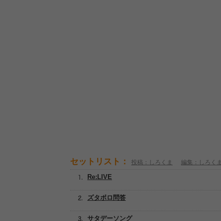
セットリスト：
投稿：しろくま
編集：しろく
Re:LIVE
ズタボロ問答
サタデーソング