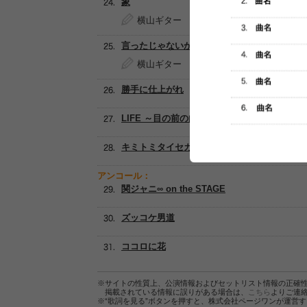
象
横山ギター
言ったじゃないか
横山ギター
勝手に仕上がれ
LIFE ～目の前の向こうへ～
キミトミタイセカイ
アンコール：
関ジャニ∞ on the STAGE
ズッコケ男道
ココロに花
※サイトの性質上、公演情報およびセットリスト情報の正確
掲載されている情報に誤りがある場合は、
こちら
よりご連
※“歌詞を見る”ボタンを押すと、株式会社ページワンが運営