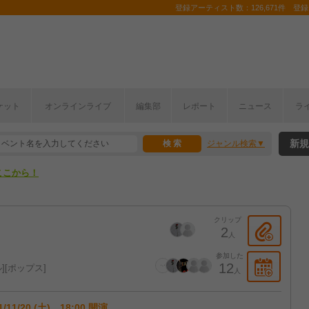
登録アーティスト数：126,671件 登録コ
ケット
オンラインライブ
編集部
レポート
ニュース
ラ
ここから！
新規
ジャンル検索
上半期編発表！
ここから！
上半期編発表！
クリップ
2
人
参加した
12
ル
ポップス
人
1/11/20 (土) 18:00 開演