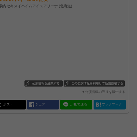
駒内セキスイハイムアイスアリーナ (北海道)
公演情報を編集する
この公演情報を利用して新規投稿する
▼公演情報の誤りを報告する
ポスト
シェア
LINEで送る
ブックマーク