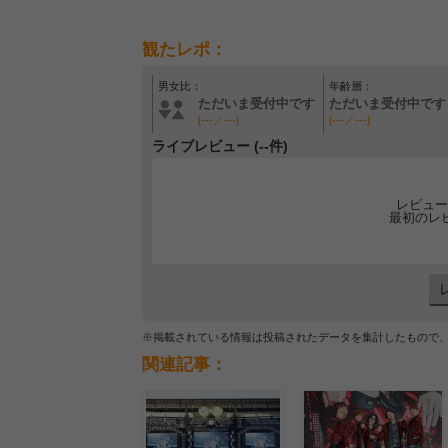
観たレポ：
男女比：
年齢層：
ただいま受付中です
ただいま受付中です
[---／---]
[---／---]
ライブレビュー (--件)
レビュー
最初のレ
※掲載されている情報は投稿されたデータを集計したもので
関連記事：