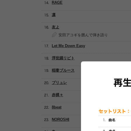
RAGE
凛
友よ
安田アコギを囲んで弾き語り
Let Me Down Easy
浮世踊リビト
稲妻ブルース
ブリュレ
赤裸々
8beat
NOROSHI