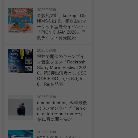
2026/08/08
奇妙礼太郎、kojikoji、DE
NIMSら出演、和歌山のマ
ーケット型野外イベント
『PICNIC JAM 2026』早
割チケット発売開始
2026/08/08
福井で開催のキャンプイ
ン音楽フェス『Rockroshi
Starry Music Festival 202
6』第3弾出演者としてSC
OOBIE DO、かりゆし5
8、Reiを発表
2026/08/08
omeme tenten、今年最後
のワンマンライブ『ten o
ut of ten 〜one man〜』
を11月に開催決定
2026/08/08