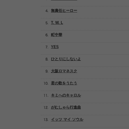
無責任ヒーロー
T. W. L
町中華
YES
ひとりにしないよ
大阪ロマネスク
君の歌をうたう
キミへのキャロル
がむしゃら行進曲
イッツ マイ ソウル