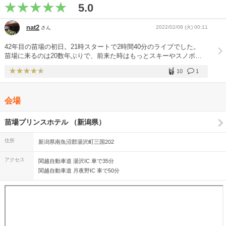
5.0
nat2
2022/02/08 (火) 00:11
さん
42年目の苗場の初日。21時スタートで2時間40分のライブでした。
苗場に来るのは20数年ぶりで、前来た時はもっとスキーやスノボし
てる人がいた記憶がありますが、来ている人はユーミンのライブ目当
10
1
てのせいか、あまり見かけませんでした。 いや、選曲、個人的に神
です。 Sign of the timeからNow is on、そしてWANDERERS。すこ
し昔の振り付けもやってくれました。 半分以上の曲は総立ちにな
会場
り、やっぱり苗場はいいです。 あと、やけにTears and Reasonsから
の曲が多かったな。5曲はやってたと思います。 そして、雨に消えた
ジョガーは、ちょいびっくりしましたが。 ユーミンがアンコールで
苗場プリンスホテル （新潟県）
言ってた言葉。 無理に幸せって言わなくていいと思う。 もう少し幸
せになりたいくらいが、ちょうどいいと思うって。 ぐさっときまし
住所
新潟県南魚沼郡湯沢町三国202
た。個人的に。笑 aikoとかヒゲダンとか色々見ますが、やっぱりこ
の人が僕の音楽とか、表現が、自分を形成する土台にあると思いま
アクセス
関越自動車道 湯沢IC 車で35分
す。なにより、曲が流れると、どれも思い出が蘇ったりします。。
関越自動車道 月夜野IC 車で50分
この人のファンで本当に良かったと、改めて思いました。 ユーミン
が何度も「来てくれて本当にありがとう」って言ってたけど、こうや
ってライブやってくれてこちこそありがとうです。ついていきます。