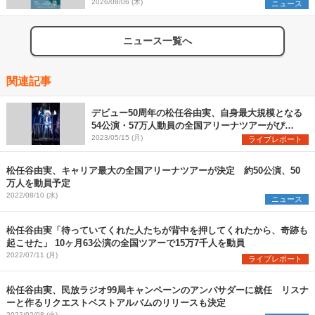
支援プロジェクトの始動も発表
2026/08/06 (木)
ニュース
ニュース一覧へ
関連記事
デビュー50周年の松任谷由実、自身最大規模となる
54公演・57万人動員の全国アリーナツアーがぴあ
アリーナMMで開幕
2023/05/15 (月)
ライブレポート
松任谷由実、キャリア最大の全国アリーナツアーが決定 約50公演、50
万人を動員予定
2022/08/10 (水)
ニュース
松任谷由実「待っていてくれた人たちが背中を押してくれたから、奇跡も
起こせた」 10ヶ月63公演の全国ツアーで15万7千人を動員
2022/07/11 (月)
ライブレポート
松任谷由実、民放ラジオ99局キャンペーンのアンバサダーに就任 リスナ
ーと作るリクエストベストアルバムのリリースも決定
2022/02/08 (火)