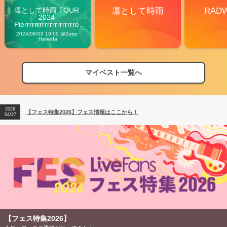
凛として時雨 TOUR 
凛として時雨
RAD
2024 
Pierrrrrrrrrrrrrrrrrrrre 
Vibes
2024/08/09 19:00 @Zepp 
Haneda
マイベスト一覧へ
2026
【フェス特集2026】フェス情報はここから！
04/27
2026
【ライブ動員ランキング】2026年上半期編発表！
07/28
2026
【フェス特集2026】フェス情報はここから！
04/27
2026
【ライブ動員ランキング】2026年上半期編発表！
07/28
【フェス特集2026】