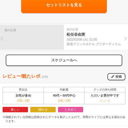
セットリストを見る
次の公演
前の公演
松任谷由実
2022/02/08 (火) 21:00
苗場プリンスホテル ブリザーディウム
スケジュールへ
レビュー/観たレポ
投稿
(1件)
男女比
年齢層
グッズの待ち時間
女性が多め
40代～50代中心
ただいま受付中です
[1票／1票]
[1票／1票]
[---／---]
激しい
踊れる
ときめく
※掲載されている情報は投稿されたデータを集計したもので、実際のライブとは異なる場合があ
ります。