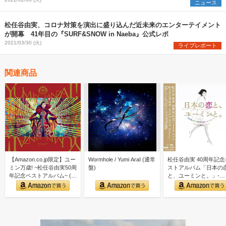
ニュース
松任谷由実、コロナ対策を演出に盛り込んだ近未来のエンターテイメント
が開幕 41年目の『SURF&SNOW in Naeba』公式レポ
2021/03/30 (火)
ライブレポート
関連商品
【Amazon.co.jp限定】ユー
Wormhole / Yumi AraI (通常
松任谷由実 40周年記念
ミン万歳! ~松任谷由実50周
盤)
ストアルバム「日本の
年記念ベストアルバム~ (初
と、ユーミンと。」-
回限…
GOLD DISC Editi…