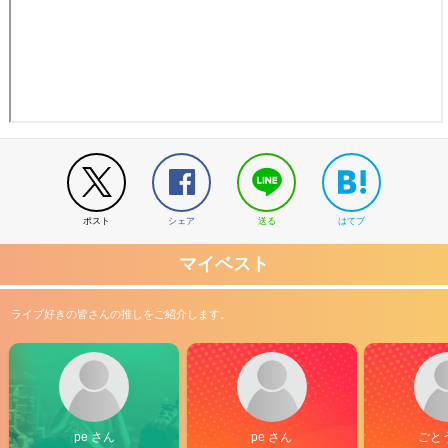
ポスト
シェア
送る
はてブ
マイベスト
ライブ好きの皆さんの推しをご紹介します。
pe さん
pe さん
ごと