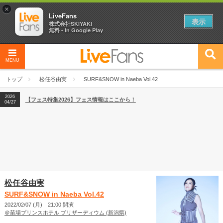
×
LiveFans
表示
株式会社SKIYAKI
無料 - In Google Play
MENU
2026
【フェス特集2026】フェス情報はここから！
04/27
トップ
松任谷由実
SURF&SNOW in Naeba Vol.42
2026
【ライブ動員ランキング】2026年上半期編発表！
07/28
2026
【フェス特集2026】フェス情報はここから！
04/27
2026
【ライブ動員ランキング】2026年上半期編発表！
07/28
松任谷由実
SURF&SNOW in Naeba Vol.42
2022/02/07 (月) 21:00 開演
＠苗場プリンスホテル ブリザーディウム (新潟県)