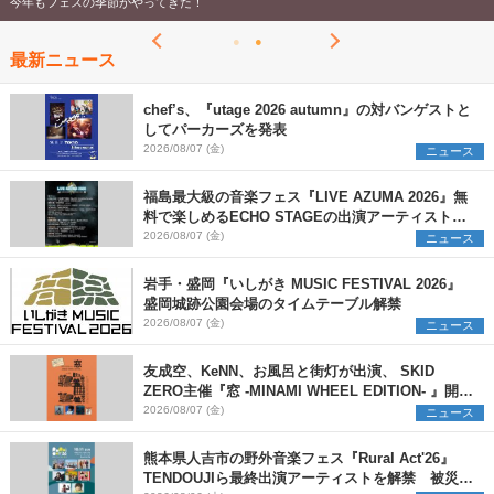
今年もフェスの季節がやってきた！
最新ニュース
chef’s、『utage 2026 autumn』の対バンゲストと
してパーカーズを発表
2026/08/07 (金)
ニュース
福島最大級の音楽フェス『LIVE AZUMA 2026』無
料で楽しめるECHO STAGEの出演アーティストを
発表
2026/08/07 (金)
ニュース
岩手・盛岡『いしがき MUSIC FESTIVAL 2026』
盛岡城跡公園会場のタイムテーブル解禁
2026/08/07 (金)
ニュース
友成空、KeNN、お風呂と街灯が出演、 SKID
ZERO主催『窓 -MINAMI WHEEL EDITION- 』開催
決定
2026/08/07 (金)
ニュース
熊本県人吉市の野外音楽フェス『Rural Act'26』
TENDOUJIら最終出演アーティストを解禁 被災地