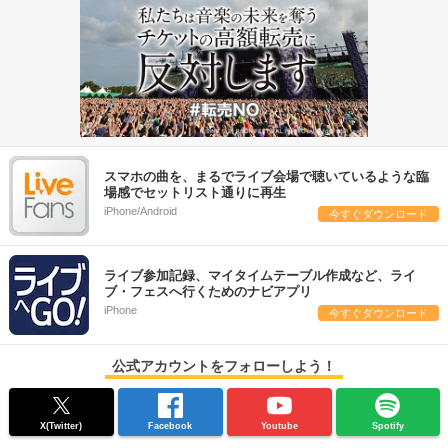
スマホの曲を、まるでライブ会場で聴いているような臨
場感でセットリスト通りに再生
iPhone/Android
今すぐダウンロード
ライブ参加記録、マイタイムテーブル作成など、ライ
ブ・フェスへ行くためのナビアプリ
iPhone
今すぐダウンロード
公式アカウントをフォローしよう！
X(Twitter)
Facebook
Youtube
Spotify