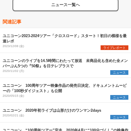
ニュース一覧へ
関連記事
ユニコーン2023-2024ツアー「クロスロード」スタート！初日の模様を最
速レポ
2023/12/08 (金)
ライブレポート
ユニコーンのライブを14.5時間にわたって放送 未商品化も含めた全メン
バーぶん5つの『50祭』を日テレプラスで
2020/11/02 (月)
ニュース
ユニコーン 100周年ツアー映像作品の発売日決定、ドキュメントムービ
ーの「100秒ダイジェスト」も公開
2020/05/15 (金)
ニュース
ユニコーン 2020年初ライブは山形だけのワンマン2days
2020/02/21 (金)
ニュース
ユニコーン “100周年ツアー”完走、2020年4月に“100分づくし”の映像作