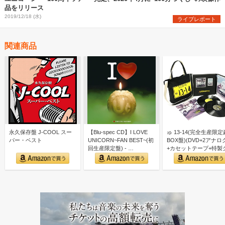
品をリリース
2019/12/18 (水)
ライブレポート
関連商品
永久保存盤 J-COOL スー
【Blu-spec CD】I LOVE
ゅ 13-14(完全生産限
パー・ベスト
UNICORN~FAN BEST~(初
BOX盤)(DVD+2アナロ
回生産限定盤) - …
+カセットテープ+特製
ズ付)