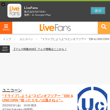
×
LiveFans
表示
株式会社SKIYAKI
無料 - In Google Play
MENU
2026
【フェス特集2026】フェス情報はここから！
04/27
トップ
ユニコーン
"ドライブしようよ"スピンオフツアー「EBI & UNICOR
2026
【ライブ動員ランキング】2026年上半期編発表！
07/28
2026
【フェス特集2026】フェス情報はここから！
04/27
2026
【ライブ動員ランキング】2026年上半期編発表！
07/28
ユニコーン
"ドライブしようよ"スピンオフツアー「EBI &
UNICORN "狙ったエモノは逃さねぇ"」
2022/02/18 (金) 19:00 開演
＠Zepp Fukuoka (福岡県)