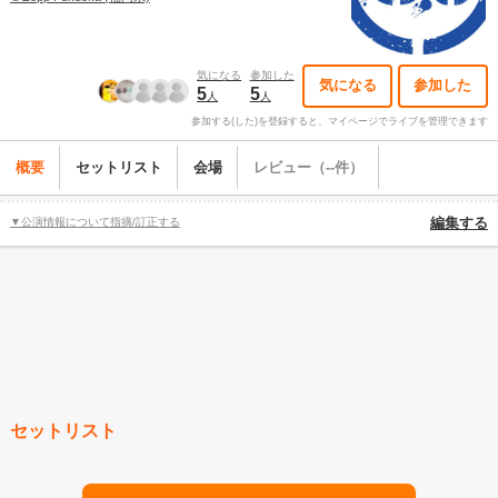
気になる
参加した
気になる
参加した
5
5
人
人
参加する(した)を登録すると、マイページでライブを管理できます
概要
セットリスト
会場
レビュー（--件）
▼公演情報について指摘/訂正する
編集する
セットリスト