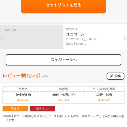
セットリストを見る
次の公演
前の公演
ユニコーン
2022/02/19 (土) 16:00
Zepp Fukuoka
スケジュールへ
レビュー/観たレポ
投稿
(--件)
男女比
年齢層
グッズの待ち時間
女性が多め
30代～40代中心
10分～30分
[1票／1票]
[1票／1票]
[1票／1票]
笑える
懐かしい
※掲載されている情報は投稿されたデータを集計したもので、実際のライブとは異なる場合があ
ります。