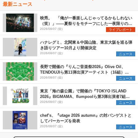
最新ニュース
映秀。 「俺が一番楽しんじゃってるかもしれない
（笑）」――夏祭りをモチーフにした一夜限りのス
ペシャルライブ『色祭』レポート
2026/08/07 (金)
ライブレポート
ハナレグミ、北関東＆中国山陰、東京大阪を巡る弾
き語りツアー10月より開催決定
2026/08/07 (金)
ニュース
長野で開催の『りんご音楽祭2026』Olive Oil、
TENDOUJIら第11弾出演アーティスト（16組）を
発表
2026/08/07 (金)
ニュース
東京「海の森公園」で開催の『TOKYO ISLAND
2026』BIGMAMA、flumpoolら第3弾出演者7組を
発表 ワークショップ・アート出展者を募集
2026/08/07 (金)
ニュース
chef’s、『utage 2026 autumn』の対バンゲストと
してパーカーズを発表
2026/08/07 (金)
ニュース