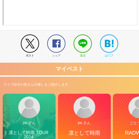
ポスト
シェア
送る
はてブ
マイベスト
ライブ好きの皆さんの推しをご紹介します。
pe さん
pe さん
ごと
凛として時雨 TOUR 
凛として時雨
RAD
2024 