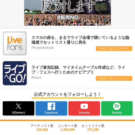
スマホの曲を、まるでライブ会場で聴いているような臨
場感でセットリスト通りに再生
iPhone/Android
今すぐダウンロード
ライブ参加記録、マイタイムテーブル作成など、ライ
ブ・フェスへ行くためのナビアプリ
iPhone
今すぐダウンロード
公式アカウントをフォローしよう！
X(Twitter)
Facebook
Youtube
Spotify
アーティスト数
コンサート数
セットリスト数
126,660
1,493,094
472,280