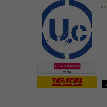
202
＠Ze