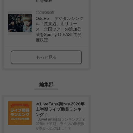
組を発表
2026/08/05
OddRe:、デジタルシング
ル「黄泉還」をリリー
ス 全国ツアーの追加公
演をSpotify O-EASTで開
催決定
もっと見る
編集部
≪LiveFans調べ≫2026年
上半期ライブ動員ランキ
ング！
【LiveFans独自ランキング】2
026年上半期、ライブの動員数
が多かったのは…！？