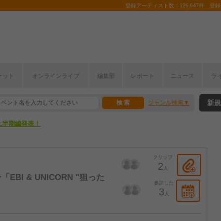
登録アーティスト数：126,647件 登録コ
ここから！
ケット
オンラインライブ
編集部
レポート
ニュース
ラ
上半期編発表！
新規
ジャンル検索
ここから！
上半期編発表！
クリップ
2
人
I & UNICORN "狙った
参加した
3
人