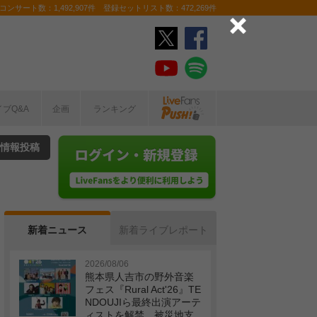
ンサート数：1,492,907件 登録セットリスト数：472,269件
イブQ&A
企画
ランキング
情報投稿
新着ニュース
新着ライブレポート
2026/08/06
熊本県人吉市の野外音楽
フェス『Rural Act'26』TE
NDOUJIら最終出演アーテ
ィストを解禁 被災地支