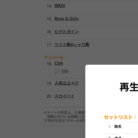
WAO!
Boys & Girls
ヒゲとボイン
ツイス島&シャウ島
アンコール：
CSA
EBI
人生は上々だ
スカイハイ
※サイトの性質上、公演情報およびセットリスト情報の正確
掲載されている情報に誤りがある場合は、
こちら
よりご連
※“歌詞を見る”ボタンを押すと、株式会社ページワンが運営