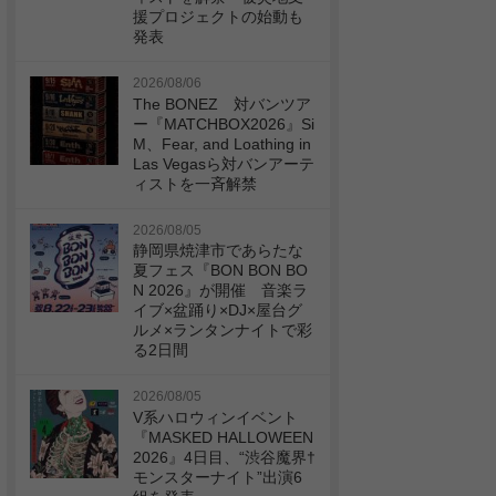
援プロジェクトの始動も
発表
2026/08/06
The BONEZ 対バンツア
ー『MATCHBOX2026』Si
M、Fear, and Loathing in
Las Vegasら対バンアーテ
ィストを一斉解禁
2026/08/05
静岡県焼津市であらたな
夏フェス『BON BON BO
N 2026』が開催 音楽ラ
イブ×盆踊り×DJ×屋台グ
ルメ×ランタンナイトで彩
る2日間
2026/08/05
V系ハロウィンイベント
『MASKED HALLOWEEN
2026』4日目、“渋谷魔界†
モンスターナイト”出演6