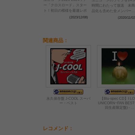
ー「クロスロード」スター
時間にわたって放送 未商
ト！初日の模様を最速レポ
品化も含めた全メンバーぶ
ん5つの『50祭』を日テレ
(2023/12/08)
(2020/11/02
プラスで
関連商品：
永久保存盤 J-COOL スーパ
【Blu-spec CD】I L
ー・ベスト
UNICORN~FAN BEST
回生産限定盤) - …
レコメンド：