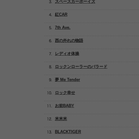
スペースカーボーイズ
紅CAR
7th Ave.
西の外れの物語
レディオ体操
ロックンローラーのバラード
夢 Me Tender
ロック幸せ
お前BABY
米米米
BLACKTIGER