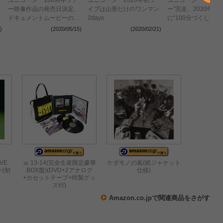
ー映像作品の発売日決定、
イブは山形だけのワンマン
ー”完走、2020年4月
ドキュメントムービーの
2days
に“100分づくし”の
「100秒ダイジェスト」も
品をリリース
)
(2020/05/15)
(2020/02/21)
(2019
公開
OVE
ゅ 13-14(完全生産限定豪華
ケダモノの嵐(紙ジャケット
~(初
BOX盤)(DVD+2アナログ
仕様)
+カセットテープ+特製グッ
ズ付)
Amazon.co.jpで関連商品をさがす