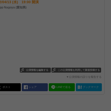
2/04/13 (水) 19:00 開演
pp Nagoya (愛知県)
公演情報を編集する
この公演情報を利用して新規投稿する
▼公演情報の誤りを報告する
ポスト
シェア
LINEで送る
ブックマーク