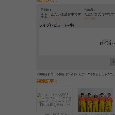
観たレポ：
男女比：
年齢層：
ただいま受付中です
ただいま受付中です
[---／---]
[---／---]
ライブレビュー (--件)
レビュー
最初のレ
※掲載されている情報は投稿されたデータを集計したもので
関連記事：
ユニコーン2023-2024ツア
ユニコーンのライブを14.5