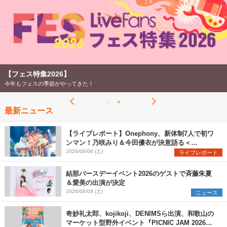
【フェス特集2026】
今年もフェスの季節がやってきた！
最新ニュース
【ライブレポート】Onephony、新体制7人で初ワ
ンマン！乃咲みり＆今田優衣が決意語る＜
Onephony新体制1st Oneman Live はじまりの夏
2026/08/08 (土)
ライブレポート
＞
結那バースデーイベント2026のゲストで斉藤朱夏
＆愛美の出演が決定
2026/08/08 (土)
ニュース
奇妙礼太郎、kojikoji、DENIMSら出演、和歌山の
マーケット型野外イベント『PICNIC JAM 2026』