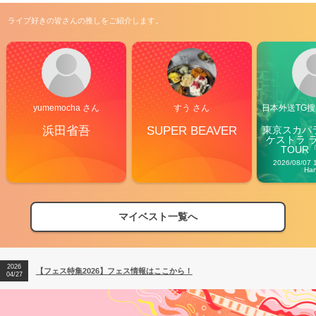
ライブ好きの皆さんの推しをご紹介します。
yumemocha さん
すう さん
日本外送TG搜@
浜田省吾
SUPER BEAVER
東京スカパ
ケストラ 
TOUR「V
Carn
2026/08/07 
Ha
マイベスト一覧へ
2026
【フェス特集2026】フェス情報はここから！
04/27
2026
【ライブ動員ランキング】2026年上半期編発表！
07/28
2026
【フェス特集2026】フェス情報はここから！
04/27
2026
【ライブ動員ランキング】2026年上半期編発表！
07/28