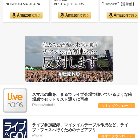
NORIYUKI MAKIHARA
BEST AQCD-76135
‾Complete‾【通常盤】
スマホの曲を、まるでライブ会場で聴いているような臨
場感でセットリスト通りに再生
iPhone/Android
今すぐダウンロード
ライブ参加記録、マイタイムテーブル作成など、ライ
ブ・フェスへ行くためのナビアプリ
iPhone
今すぐダウンロード