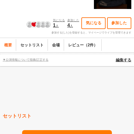
気になる
参加した
気になる
参加した
1
4
人
人
参加する(した)を登録すると、マイページでライブを管理できます
概要
セットリスト
会場
レビュー（2件）
▼公演情報について指摘/訂正する
編集する
セットリスト