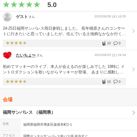
5.0
ゲスト
2022/06/28 (火) 16:55
さん
24-25日福岡サンパレス両日参戦しました。 長年槇原さんのコンサー
トに行きたいと思っていましたが、住んでいる土地柄なかなか行くこ
とが難しく諦めていましたが遂に！しかも二日間も。 24日は一階
10
0
席、槇原さんの顔の表情が見える席でした、歌声も会場の周りの皆さ
んもノリノリでほぼ立った状態で鑑賞しました。 グッズTシャツは購
たいちょ〜
2022/06/25 (土) 16:34
さん
入されている方は沢山いましたがコンサート中に着用している方は思
ったより少なかったかな。 わさびの歌の説明をしていただいてから
初めてマッキーのライブ、本人が会えるのが楽しみでした 18時に イ
聞いたら涙が止まらなくなりました。 25日は二階席真ん中、ステー
ントロダクションを歌いながらマッキーが登場、 あまりに感動し過
ジ全体が見渡せて前日見えなかった光の演出が天井まで見ることが出
ぎて泣いてしまいました アルバムの曲だけではなく、懐かしい曲も
来てそれはそれは美しかったです。ほとんどの方は着席した状態で鑑
10
0
歌ってくれて楽しいライブでした 声の調子は普通で、最後の方は高
賞されており前日の雰囲気とは違い、ゆっくりと歌を聴くことに集中
音があまり出でず、声が裏返ったりしていましたが、満足です
しました。 一階席と二階席それぞれの良い所を知ることが出来たの
で本当に良かったです。 チキンライスも歌ってくれて、もう胸がい
会場
っぱいになりました。 短大生のころに初めて槇原さんの歌と出会
い、50代を目の前にして生きてきた中で、自分自身本当に色々あり
ましたが、その時その時で槇原さんの歌に支えられ、助けられたので
福岡サンパレス （福岡県）
す。 歌を聴くことでその時の良いことも、悪いことも鮮明に思い出
されて胸がいっぱいになりました。 ファンの皆さんも穏やかで、帰
住所
福岡県福岡市博多区築港本町2-1
り道で定期券を落とされた方を名前を呼びながら走って追いかけて渡
していたり、人間味のある方が多いと感じました。 これからもずっ
アクセス
国際センターサンパレス前バス停 徒歩すぐ