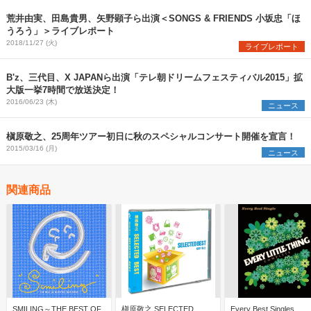
荒井由実、田島貴男、矢野顕子ら出演＜SONGS & FRIENDS 小坂忠「ほ
うろう」＞ライブレポート
2018/11/27 (火)
ライブレポート
B'z、三代目、X JAPANら出演「テレ朝ドリームフェスティバル2015」拡
大版一挙7時間で放送決定！
2016/06/23 (木)
ニュース
槇原敬之、25周年ツアー初日に秋のスペシャルコンサート開催を宣言！
2015/03/16 (月)
ニュース
関連商品
SMILING～THE BEST OF
槇原敬之 SELECTED
Every Best Singles