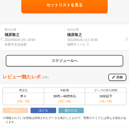
セットリストを見る
前の公演
次の公演
槇原敬之
槇原敬之
2022/06/20 (月) 18:00
2022/06/25 (土) 16:00
名取市文化会館
福岡サンパレス
スケジュールへ
レビュー/観たレポ
投稿
(2件)
男女比
年齢層
グッズの待ち時間
半々
30代～40代中心
10分以下
[2票／2票]
[1票／2票]
[1票／2票]
穏やか
泣ける
癒される
※掲載されている情報は投稿されたデータを集計したもので、実際のライブとは異なる場合があ
ります。