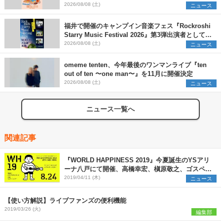
早割チケット発売開始
2026/08/08 (土)
ニュース
福井で開催のキャンプイン音楽フェス『Rockroshi
Starry Music Festival 2026』第3弾出演者として
SCOOBIE DO、かりゆし58、Reiを発表
2026/08/08 (土)
ニュース
omeme tenten、今年最後のワンマンライブ『ten
out of ten 〜one man〜』を11月に開催決定
2026/08/08 (土)
ニュース
ニュース一覧へ
関連記事
『WORLD HAPPINESS 2019』今夏誕生のYSアリ
ーナ八戸にて開催、高橋幸宏、槇原敬之、ゴスペラ
ーズ第一弾出演者も発表
2019/04/11 (木)
ニュース
【使い方解説】ライブファンズの便利機能
2019/03/26 (火)
編集部