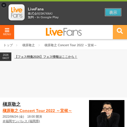
×
LiveFans
表示
株式会社SKIYAKI
無料 - In Google Play
MENU
2026
【フェス特集2026】フェス情報はここから！
04/27
トップ
槇原敬之
槇原敬之 Concert Tour 2022 ～宜候～
2026
【ライブ動員ランキング】2026年上半期編発表！
07/28
2026
【フェス特集2026】フェス情報はここから！
04/27
2026
【ライブ動員ランキング】2026年上半期編発表！
07/28
槇原敬之
槇原敬之 Concert Tour 2022 ～宜候～
2022/06/24 (金) 18:00 開演
＠福岡サンパレス (福岡県)