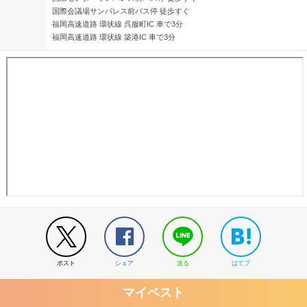
と応援したいと心から思っています、がんばってください。
国際会議場サンパレス前バス停 徒歩すぐ
福岡高速道路 環状線 呉服町IC 車で3分
福岡高速道路 環状線 築港IC 車で3分
ポスト
シェア
送る
はてブ
マイベスト