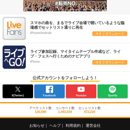
スマホの曲を、まるでライブ会場で聴いているような臨
場感でセットリスト通りに再生
iPhone/Android
今すぐダウンロード
ライブ参加記録、マイタイムテーブル作成など、ライ
ブ・フェスへ行くためのナビアプリ
iPhone
今すぐダウンロード
公式アカウントをフォローしよう！
X(Twitter)
Facebook
Youtube
Spotify
アーティスト数
コンサート数
セットリスト数
126,599
1,492,534
472,220
お知らせ
｜
ヘルプ
｜
利用規約
｜
運営会社