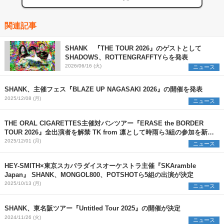
関連記事
SHANK 『THE TOUR 2026』のゲストとして
SHADOWS、ROTTENGRAFFTYらを発表
2026/06/16 (火)
ニュース
SHANK、主催フェス『BLAZE UP NAGASAKI 2026』の開催を発表
2025/12/08 (月)
ニュース
THE ORAL CIGARETTES主催対バンツアー『ERASE the BORDER
TOUR 2026』全出演者を解禁 TK from 凛として時雨ら3組の参加を新た
に発表
2025/12/01 (月)
ニュース
HEY-SMITH×東京スカパラダイスオーケストラ主催『SKAramble
Japan』 SHANK、MONGOL800、POTSHOTら5組の出演が決定
2025/10/13 (月)
ニュース
SHANK、東名阪ツアー『Untitled Tour 2025』の開催が決定
2024/11/26 (火)
ニュース