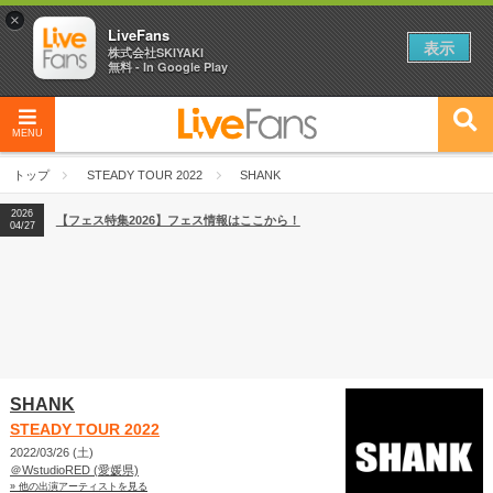
×
LiveFans
表示
株式会社SKIYAKI
無料 - In Google Play
MENU
2026
【フェス特集2026】フェス情報はここから！
04/27
トップ
STEADY TOUR 2022
SHANK
2026
【ライブ動員ランキング】2026年上半期編発表！
07/28
2026
【フェス特集2026】フェス情報はここから！
04/27
2026
【ライブ動員ランキング】2026年上半期編発表！
07/28
SHANK
STEADY TOUR 2022
2022/03/26 (土)
＠WstudioRED (愛媛県)
» 他の出演アーティストを見る