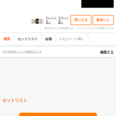
気になる
参加した
気になる
参加した
1
2
人
人
参加する(した)を登録すると、マイページでライブを管理できます
概要
セットリスト
会場
レビュー（--件）
▼公演情報について指摘/訂正する
編集する
セットリスト