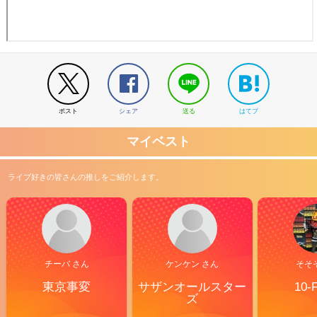
ポスト
シェア
送る
はてブ
マイベスト
ライブ好きの皆さんの推しをご紹介します。
チーバ さん
ケンケン さん
そそ
東京事変
サザンオールスター
10-
ズ