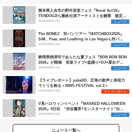
熊本県人吉市の野外音楽フェス『Rural Act'26』
TENDOUJIら最終出演アーティストを解禁 被災地
支援プロジェクトの始動も発表
2026/08/06 (木)
ニュース
The BONEZ 対バンツアー『MATCHBOX2026』
SiM、Fear, and Loathing in Las Vegasら対バン
アーティストを一斉解禁
2026/08/06 (木)
ニュース
静岡県焼津市であらたな夏フェス『BON BON BON
2026』が開催 音楽ライブ×盆踊り×DJ×屋台グル
メ×ランタンナイトで彩る2日間
2026/08/05 (水)
ニュース
【ライブレポート】yukaDD、圧巻の歌声と表現力
でトリを飾る＜WWS FESTIVAL vol.2＞
2026/08/05 (水)
ライブレポート
V系ハロウィンイベント『MASKED HALLOWEEN
2026』4日目、“渋谷魔界†モンスターナイト”出演6
組を発表
2026/08/05 (水)
ニュース
ニュース一覧へ