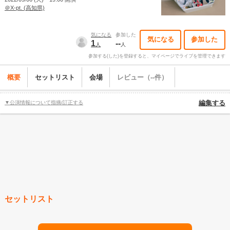
＠X-pt. (高知県)
気になる
参加した
気になる
参加した
1
--
人
人
参加する(した)を登録すると、マイページでライブを管理できます
概要
セットリスト
会場
レビュー（--件）
▼公演情報について指摘/訂正する
編集する
セットリスト