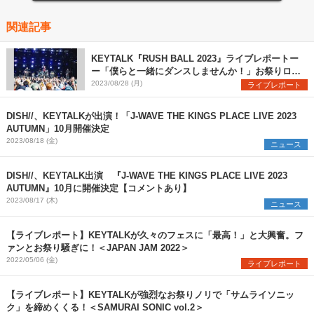
関連記事
KEYTALK『RUSH BALL 2023』ライブレポートー
ー「僕らと一緒にダンスしませんか！」お祭りロッ
クバンドの真価を発揮
2023/08/28 (月)
ライブレポート
DISH//、KEYTALKが出演！「J-WAVE THE KINGS PLACE LIVE 2023
AUTUMN」10月開催決定
2023/08/18 (金)
ニュース
DISH//、KEYTALK出演 『J-WAVE THE KINGS PLACE LIVE 2023
AUTUMN』10月に開催決定【コメントあり】
2023/08/17 (木)
ニュース
【ライブレポート】KEYTALKが久々のフェスに「最高！」と大興奮。フ
ァンとお祭り騒ぎに！＜JAPAN JAM 2022＞
2022/05/06 (金)
ライブレポート
【ライブレポート】KEYTALKが強烈なお祭りノリで「サムライソニッ
ク」を締めくくる！＜SAMURAI SONIC vol.2＞