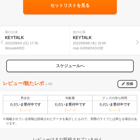
セットリストを見る
前の公演
次の公演
KEYTALK
KEYTALK
2022/09/04 (日) 17:30
2022/09/08 (木) 19:00
WstudioRED
club GRINDHOUSE
スケジュールへ
レビュー/観たレポ
投稿
(--件)
男女比
年齢層
グッズの待ち時間
ただいま受付中です
ただいま受付中です
ただいま受付中です
[---／---]
[---／---]
[---／---]
※掲載されている情報は投稿されたデータを集計したもので、実際のライブとは異なる場合があ
ります。
レビューはまだ投稿されていません。