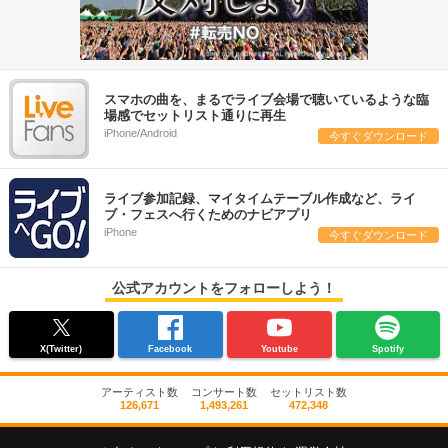
スマホの曲を、まるでライブ会場で聴いているような臨
場感でセットリスト通りに再生
iPhone/Android
今すぐダウンロード
ライブ参加記録、マイタイムテーブル作成など、ライ
ブ・フェスへ行くためのナビアプリ
iPhone
今すぐダウンロード
公式アカウントをフォローしよう！
X(Twitter)
Facebook
Youtube
Spotify
アーティスト数
コンサート数
セットリスト数
126,671
1,493,261
472,348