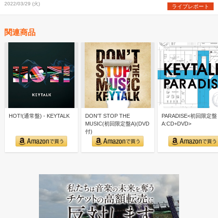
2022/03/29 (火)
ライブレポート
関連商品
HOT!(通常盤) - KEYTALK
DON'T STOP THE
PARADISE<初回限定盤
MUSIC(初回限定盤A)(DVD
A:CD+DVD>
付)