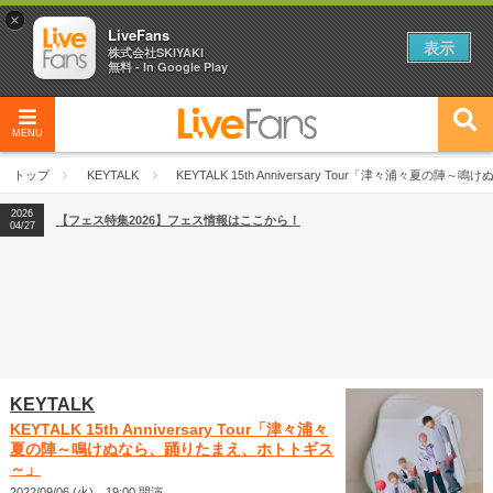
×
LiveFans
表示
株式会社SKIYAKI
無料 - In Google Play
MENU
2026
【フェス特集2026】フェス情報はここから！
04/27
トップ
KEYTALK
KEYTALK 15th Anniversary Tour「津々浦々夏
2026
【ライブ動員ランキング】2026年上半期編発表！
07/28
2026
【フェス特集2026】フェス情報はここから！
04/27
2026
【ライブ動員ランキング】2026年上半期編発表！
07/28
KEYTALK
KEYTALK 15th Anniversary Tour「津々浦々
夏の陣～鳴けぬなら、踊りたまえ、ホトトギス
～」
2022/09/06 (火) 19:00 開演