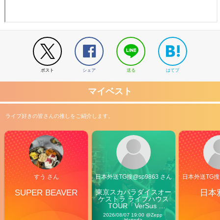
ポスト
シェア
送る
はてブ
マイベスト
ライブ好きの皆さんの推しをご紹介します。
すう さん
日本外送TG搜@sp9863 さん
日本外送TG搜@
SUPER BEAVER
東京スカパラダイスオー
日本
ケストラ ライブハウス
TOUR「VerSus 
Carnival」
2026/08/07 19:00 @Zepp 
Haneda