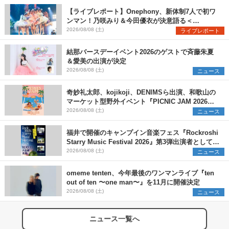
【ライブレポート】Onephony、新体制7人で初ワ
ンマン！乃咲みり＆今田優衣が決意語る＜
Onephony新体制1st Oneman Live はじまりの夏
2026/08/08 (土)
ライブレポート
＞
結那バースデーイベント2026のゲストで斉藤朱夏
＆愛美の出演が決定
2026/08/08 (土)
ニュース
奇妙礼太郎、kojikoji、DENIMSら出演、和歌山の
マーケット型野外イベント『PICNIC JAM 2026』
早割チケット発売開始
2026/08/08 (土)
ニュース
福井で開催のキャンプイン音楽フェス『Rockroshi
Starry Music Festival 2026』第3弾出演者として
SCOOBIE DO、かりゆし58、Reiを発表
2026/08/08 (土)
ニュース
omeme tenten、今年最後のワンマンライブ『ten
out of ten 〜one man〜』を11月に開催決定
2026/08/08 (土)
ニュース
ニュース一覧へ